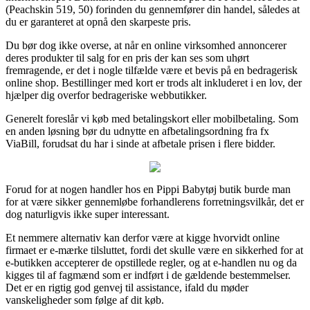
(Peachskin 519, 50) forinden du gennemfører din handel, således at
du er garanteret at opnå den skarpeste pris.
Du bør dog ikke overse, at når en online virksomhed annoncerer
deres produkter til salg for en pris der kan ses som uhørt
fremragende, er det i nogle tilfælde være et bevis på en bedragerisk
online shop. Bestillinger med kort er trods alt inkluderet i en lov, der
hjælper dig overfor bedrageriske webbutikker.
Generelt foreslår vi køb med betalingskort eller mobilbetaling. Som
en anden løsning bør du udnytte en afbetalingsordning fra fx
ViaBill, forudsat du har i sinde at afbetale prisen i flere bidder.
Forud for at nogen handler hos en Pippi Babytøj butik burde man
for at være sikker gennemløbe forhandlerens forretningsvilkår, det er
dog naturligvis ikke super interessant.
Et nemmere alternativ kan derfor være at kigge hvorvidt online
firmaet er e-mærke tilsluttet, fordi det skulle være en sikkerhed for at
e-butikken accepterer de opstillede regler, og at e-handlen nu og da
kigges til af fagmænd som er indført i de gældende bestemmelser.
Det er en rigtig god genvej til assistance, ifald du møder
vanskeligheder som følge af dit køb.