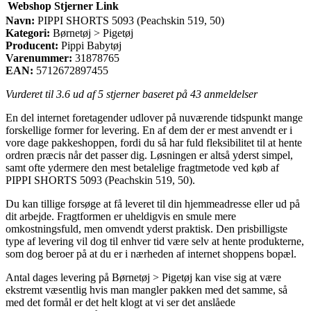
Webshop
Stjerner
Link
Navn:
PIPPI SHORTS 5093 (Peachskin 519, 50)
Kategori:
Børnetøj > Pigetøj
Producent:
Pippi Babytøj
Varenummer:
31878765
EAN:
5712672897455
Vurderet til
3.6
ud af 5 stjerner baseret på
43
anmeldelser
En del internet foretagender udlover på nuværende tidspunkt mange
forskellige former for levering. En af dem der er mest anvendt er i
vore dage pakkeshoppen, fordi du så har fuld fleksibilitet til at hente
ordren præcis når det passer dig. Løsningen er altså yderst simpel,
samt ofte ydermere den mest betalelige fragtmetode ved køb af
PIPPI SHORTS 5093 (Peachskin 519, 50).
Du kan tillige forsøge at få leveret til din hjemmeadresse eller ud på
dit arbejde. Fragtformen er uheldigvis en smule mere
omkostningsfuld, men omvendt yderst praktisk. Den prisbilligste
type af levering vil dog til enhver tid være selv at hente produkterne,
som dog beroer på at du er i nærheden af internet shoppens bopæl.
Antal dages levering på Børnetøj > Pigetøj kan vise sig at være
ekstremt væsentlig hvis man mangler pakken med det samme, så
med det formål er det helt klogt at vi ser det anslåede