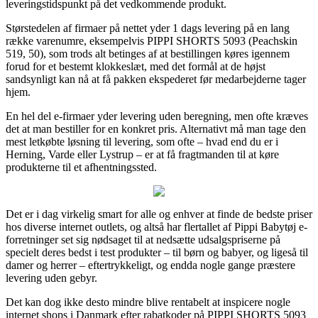
leveringstidspunkt på det vedkommende produkt.
Størstedelen af firmaer på nettet yder 1 dags levering på en lang
række varenumre, eksempelvis PIPPI SHORTS 5093 (Peachskin
519, 50), som trods alt betinges af at bestillingen køres igennem
forud for et bestemt klokkeslæt, med det formål at de højst
sandsynligt kan nå at få pakken ekspederet før medarbejderne tager
hjem.
En hel del e-firmaer yder levering uden beregning, men ofte kræves
det at man bestiller for en konkret pris. Alternativt må man tage den
mest letkøbte løsning til levering, som ofte – hvad end du er i
Herning, Varde eller Lystrup – er at få fragtmanden til at køre
produkterne til et afhentningssted.
Det er i dag virkelig smart for alle og enhver at finde de bedste priser
hos diverse internet outlets, og altså har flertallet af Pippi Babytøj e-
forretninger set sig nødsaget til at nedsætte udsalgspriserne på
specielt deres bedst i test produkter – til børn og babyer, og ligeså til
damer og herrer – eftertrykkeligt, og endda nogle gange præstere
levering uden gebyr.
Det kan dog ikke desto mindre blive rentabelt at inspicere nogle
internet shops i Danmark efter rabatkoder på PIPPI SHORTS 5093