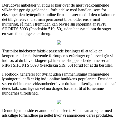
Derudover anbefaler vi at du er klar over de mest vedkommende
vilkår der gør sig gældende i forbindelse med handlen, som for
eksempel den byttepolitik online firmaet kører med. I den relation er
det tillige relevant, at man permanent bibeholder ens e-mail
kvittering, så man i fremtiden kan bevise sin shopping af PIPPI
SHORTS 5093 (Peachskin 519, 50), uden hensyn til om du søger
en vare til en pige eller dreng.
Trustpilot indebærer faktisk passende løsninger til at tolke en
længere række eksisterende forbrugeres erfaringer og herved går vi
ind for, at du bliver klogere på internet shoppens bedømmelser af
PIPPI SHORTS 5093 (Peachskin 519, 50) forud for at du bestiller.
Facebook genererer for øvrigt uden sammenligning fremragende
løsninger til at få et kig ind i online butikkens popularitet. Desuden
ses en del internet virksomheder hvor du kan udfærdige en omtale af
deres køb, som lige så vel må drages fordel af til at fornemme
kundernes tilfredshed.
Denne hjemmeside er annoncefinansieret. Vi har samarbejder med
adskillige forhandlere på nettet hvor vi annoncerer deres produkter,