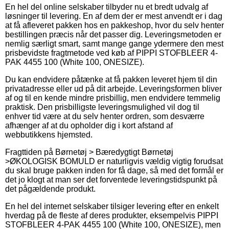
En hel del online selskaber tilbyder nu et bredt udvalg af
løsninger til levering. En af dem der er mest anvendt er i dag
at få afleveret pakken hos en pakkeshop, hvor du selv henter
bestillingen præcis når det passer dig. Leveringsmetoden er
nemlig særligt smart, samt mange gange ydermere den mest
prisbevidste fragtmetode ved køb af PIPPI STOFBLEER 4-
PAK 4455 100 (White 100, ONESIZE).
Du kan endvidere påtænke at få pakken leveret hjem til din
privatadresse eller ud på dit arbejde. Leveringsformen bliver
af og til en kende mindre prisbillig, men endvidere temmelig
praktisk. Den prisbilligste leveringsmulighed vil dog til
enhver tid være at du selv henter ordren, som desværre
afhænger af at du opholder dig i kort afstand af
webbutikkens hjemsted.
Fragttiden på Børnetøj > Bæredygtigt Børnetøj
>ØKOLOGISK BOMULD er naturligvis vældig vigtig forudsat
du skal bruge pakken inden for få dage, så med det formål er
det jo klogt at man ser det forventede leveringstidspunkt på
det pågældende produkt.
En hel del internet selskaber tilsiger levering efter en enkelt
hverdag på de fleste af deres produkter, eksempelvis PIPPI
STOFBLEER 4-PAK 4455 100 (White 100, ONESIZE), men