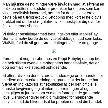
Man må ikke desto mindre være årvågen med, at såfremt en
butik på nettet markedsfører produkter for en pris som kan
virke urealistisk favorabel, bør det for det meste være et
bevis på en uærlig e-butik. Shopping med kort er heldigvis
dækket ind under et regulativ, hvilket beskytter dig overfor
falske internet shops.
Vi tilråder bestillinger med betalingskort eller MobilePay.
Som alternativ burde du udnytte et afdragstilbud som f.eks.
ViaBill, ifald du vil godtgøre betalingen af flere omgange.
Forud for at nogen køber hos en Pippi Babytøj e-shop bør
de helt sikkert overveje e-shoppens handelsaftale, det er
dog normalt ikke specielt ophidsende.
Et alternativ kan derfor være at undersøge om e-handlen er
medlem af e-mærke ordningen, grundet at det længe har
været en indikator for at netbutikken følger den officielle
danske lovgivning, og at internet forretningen af og til
besigtiges af jurister som er meget fortrolige de gældende
love. Derudover giver det dig mulighed for hjælpende
service, ifald du bliver udsat for problemer med din handel.