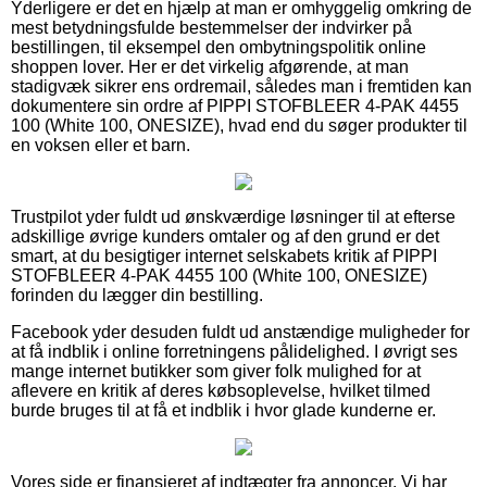
Yderligere er det en hjælp at man er omhyggelig omkring de
mest betydningsfulde bestemmelser der indvirker på
bestillingen, til eksempel den ombytningspolitik online
shoppen lover. Her er det virkelig afgørende, at man
stadigvæk sikrer ens ordremail, således man i fremtiden kan
dokumentere sin ordre af PIPPI STOFBLEER 4-PAK 4455
100 (White 100, ONESIZE), hvad end du søger produkter til
en voksen eller et barn.
Trustpilot yder fuldt ud ønskværdige løsninger til at efterse
adskillige øvrige kunders omtaler og af den grund er det
smart, at du besigtiger internet selskabets kritik af PIPPI
STOFBLEER 4-PAK 4455 100 (White 100, ONESIZE)
forinden du lægger din bestilling.
Facebook yder desuden fuldt ud anstændige muligheder for
at få indblik i online forretningens pålidelighed. I øvrigt ses
mange internet butikker som giver folk mulighed for at
aflevere en kritik af deres købsoplevelse, hvilket tilmed
burde bruges til at få et indblik i hvor glade kunderne er.
Vores side er finansieret af indtægter fra annoncer. Vi har