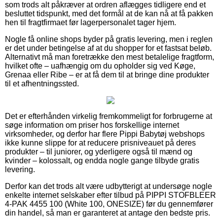
som trods alt påkræver at ordren aflægges tidligere end et
besluttet tidspunkt, med det formål at de kan nå at få pakken
hen til fragtfirmaet før lagerpersonalet tager hjem.
Nogle få online shops byder på gratis levering, men i reglen
er det under betingelse af at du shopper for et fastsat beløb.
Alternativt må man foretrække den mest betalelige fragtform,
hvilket ofte – uafhængig om du opholder sig ved Køge,
Grenaa eller Ribe – er at få dem til at bringe dine produkter
til et afhentningssted.
Det er efterhånden virkelig fremkommeligt for forbrugerne at
søge information om priser hos forskellige internet
virksomheder, og derfor har flere Pippi Babytøj webshops
ikke kunne slippe for at reducere prisniveauet på deres
produkter – til juniorer, og yderligere også til mænd og
kvinder – kolossalt, og endda nogle gange tilbyde gratis
levering.
Derfor kan det trods alt være udbytterigt at undersøge nogle
enkelte internet selskaber efter tilbud på PIPPI STOFBLEER
4-PAK 4455 100 (White 100, ONESIZE) før du gennemfører
din handel, så man er garanteret at antage den bedste pris.