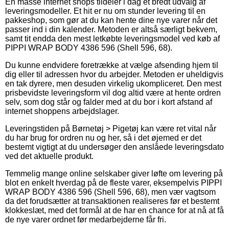
En masse internet shops tildeler i dag et bredt udvalg af
leveringsmodeller. Et hit er nu om stunder levering til en
pakkeshop, som gør at du kan hente dine nye varer når det
passer ind i din kalender. Metoden er altså særligt bekvem,
samt tit endda den mest letkøbte leveringsmodel ved køb af
PIPPI WRAP BODY 4386 596 (Shell 596, 68).
Du kunne endvidere foretrække at vælge afsending hjem til
dig eller til adressen hvor du arbejder. Metoden er uheldigvis
en tak dyrere, men desuden virkelig ukompliceret. Den mest
prisbevidste leveringsform vil dog altid være at hente ordren
selv, som dog står og falder med at du bor i kort afstand af
internet shoppens arbejdslager.
Leveringstiden på Børnetøj > Pigetøj kan være ret vital når
du har brug for ordren nu og her, så i det øjemed er det
bestemt vigtigt at du undersøger den anslåede leveringsdato
ved det aktuelle produkt.
Temmelig mange online selskaber giver løfte om levering på
blot en enkelt hverdag på de fleste varer, eksempelvis PIPPI
WRAP BODY 4386 596 (Shell 596, 68), men vær vagtsom
da det forudsætter at transaktionen realiseres før et bestemt
klokkeslæt, med det formål at de har en chance for at nå at få
de nye varer ordnet før medarbejderne får fri.