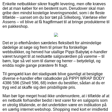
Enkelte netbutikker sikrer fragtfri levering, men ofte kræves
det at man køber for en bestemt sum. Derudover skal man
gribe den mindst kostelige leveringsmodel, som i de fleste
tilfælde – uanset om du bor tæt på Silkeborg, Værløse eller
Assens – vil blive at få fragtfirmaet til at bringe produkterne til
en pakkeshop.
Det er jo efterhånden særdeles fleksibelt for almindelige
dødelige at søge sig frem til priser fra forskellige
webbutikker, og herved har utallige Pippi Babytøj e-handler
været tvunget til at nedsætte salgsværdien på varerne – til
børn, lige så vel som til damer og herrer – betydeligt, og
endda nogle gange præstere fri fragt.
Til gengæld kan det stadigvæk blive gavnligt at besigtige
diverse e-handler efter rabatkoder på PIPPI WRAP BODY
4386 596 (Shell 596, 68) inden du bestiller, sådan at du er
tryg ved at skaffe sig den prisbilligste pris.
Man bør lige meget hvad ikke undervurdere, at i tilfælde af at
en netbutik forhandler bedst i test varer for en salgspris som
er utrolig tiltalende, er det undertiden være en indikation på
en uærlig internet webshop. Shopping med kort er imidlertid