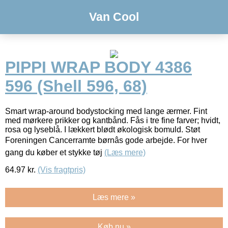
Van Cool
PIPPI WRAP BODY 4386
596 (Shell 596, 68)
Smart wrap-around bodystocking med lange ærmer. Fint
med mørkere prikker og kantbånd. Fås i tre fine farver; hvidt,
rosa og lyseblå. I lækkert blødt økologisk bomuld. Støt
Foreningen Cancerramte børnâs gode arbejde. For hver
gang du køber et stykke tøj
(Læs mere)
64.97
kr.
(Vis fragtpris)
Læs mere »
Køb nu »