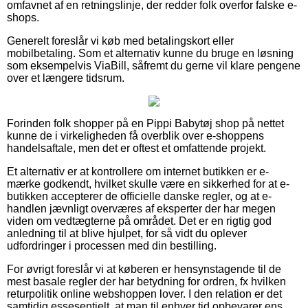
omfavnet af en retningslinje, der redder folk overfor falske e-
shops.
Generelt foreslår vi køb med betalingskort eller
mobilbetaling. Som et alternativ kunne du bruge en løsning
som eksempelvis ViaBill, såfremt du gerne vil klare pengene
over et længere tidsrum.
Forinden folk shopper på en Pippi Babytøj shop på nettet
kunne de i virkeligheden få overblik over e-shoppens
handelsaftale, men det er oftest et omfattende projekt.
Et alternativ er at kontrollere om internet butikken er e-
mærke godkendt, hvilket skulle være en sikkerhed for at e-
butikken accepterer de officielle danske regler, og at e-
handlen jævnligt overværes af eksperter der har megen
viden om vedtægterne på området. Det er en rigtig god
anledning til at blive hjulpet, for så vidt du oplever
udfordringer i processen med din bestilling.
For øvrigt foreslår vi at køberen er hensynstagende til de
mest basale regler der har betydning for ordren, fx hvilken
returpolitik online webshoppen lover. I den relation er det
samtidig essesentielt, at man til enhver tid opbevarer ens