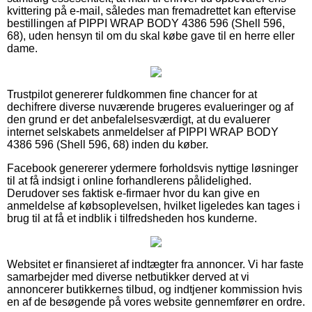
kvittering på e-mail, således man fremadrettet kan eftervise
bestillingen af PIPPI WRAP BODY 4386 596 (Shell 596,
68), uden hensyn til om du skal købe gave til en herre eller
dame.
Trustpilot genererer fuldkommen fine chancer for at
dechifrere diverse nuværende brugeres evalueringer og af
den grund er det anbefalelsesværdigt, at du evaluerer
internet selskabets anmeldelser af PIPPI WRAP BODY
4386 596 (Shell 596, 68) inden du køber.
Facebook genererer ydermere forholdsvis nyttige løsninger
til at få indsigt i online forhandlerens pålidelighed.
Derudover ses faktisk e-firmaer hvor du kan give en
anmeldelse af købsoplevelsen, hvilket ligeledes kan tages i
brug til at få et indblik i tilfredsheden hos kunderne.
Websitet er finansieret af indtægter fra annoncer. Vi har faste
samarbejder med diverse netbutikker derved at vi
annoncerer butikkernes tilbud, og indtjener kommission hvis
en af de besøgende på vores website gennemfører en ordre.