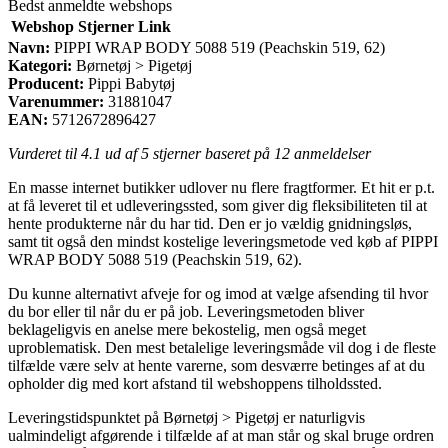
Bedst anmeldte webshops
Webshop
Stjerner
Link
Navn:
PIPPI WRAP BODY 5088 519 (Peachskin 519, 62)
Kategori:
Børnetøj > Pigetøj
Producent:
Pippi Babytøj
Varenummer:
31881047
EAN:
5712672896427
Vurderet til
4.1
ud af 5 stjerner baseret på
12
anmeldelser
En masse internet butikker udlover nu flere fragtformer. Et hit er p.t.
at få leveret til et udleveringssted, som giver dig fleksibiliteten til at
hente produkterne når du har tid. Den er jo vældig gnidningsløs,
samt tit også den mindst kostelige leveringsmetode ved køb af PIPPI
WRAP BODY 5088 519 (Peachskin 519, 62).
Du kunne alternativt afveje for og imod at vælge afsending til hvor
du bor eller til når du er på job. Leveringsmetoden bliver
beklageligvis en anelse mere bekostelig, men også meget
uproblematisk. Den mest betalelige leveringsmåde vil dog i de fleste
tilfælde være selv at hente varerne, som desværre betinges af at du
opholder dig med kort afstand til webshoppens tilholdssted.
Leveringstidspunktet på Børnetøj > Pigetøj er naturligvis
ualmindeligt afgørende i tilfælde af at man står og skal bruge ordren