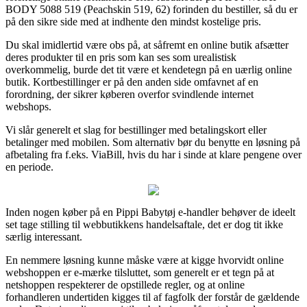
BODY 5088 519 (Peachskin 519, 62) forinden du bestiller, så du er
på den sikre side med at indhente den mindst kostelige pris.
Du skal imidlertid være obs på, at såfremt en online butik afsætter
deres produkter til en pris som kan ses som urealistisk
overkommelig, burde det tit være et kendetegn på en uærlig online
butik. Kortbestillinger er på den anden side omfavnet af en
forordning, der sikrer køberen overfor svindlende internet
webshops.
Vi slår generelt et slag for bestillinger med betalingskort eller
betalinger med mobilen. Som alternativ bør du benytte en løsning på
afbetaling fra f.eks. ViaBill, hvis du har i sinde at klare pengene over
en periode.
Inden nogen køber på en Pippi Babytøj e-handler behøver de ideelt
set tage stilling til webbutikkens handelsaftale, det er dog tit ikke
særlig interessant.
En nemmere løsning kunne måske være at kigge hvorvidt online
webshoppen er e-mærke tilsluttet, som generelt er et tegn på at
netshoppen respekterer de opstillede regler, og at online
forhandleren undertiden kigges til af fagfolk der forstår de gældende