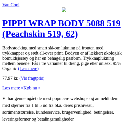
Van Cool
PIPPI WRAP BODY 5088 519
(Peachskin 519, 62)
Bodystocking med smart slå-om lukning på fronten med
trykknapper og sødt all-over print. Bodyen er af lækkert økologisk
bomuldsjersey og har en behagelig pasform. Trykknaplukning
mellem benene. Fås i tre varianter til dreng, pige eller unisex. 95%
Organic
(Læs mere)
77.97
kr.
(Vis fragtpris)
Læs mere »
Køb nu »
Vi har gennemgået de mest populære webshops og anmeldt dem
med stjerner fra 1 til 5 ud fra bl.a. deres prisniveau,
sortimentstørrelse, kundeservice, brugervenlighed, betingelser,
leveringsformer og betalingsmuligheder.