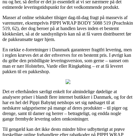
nu og her, så derfor er det jo essentielt at vi ser nærmere på det
estimerede leveringstidspunkt for det vedkommende produkt.
Masser af online selskaber tilsiger dag-til-dag fragt på massevis af
varenumre, eksempelvis PIPPI WRAP BODY 5088 519 (Peachskin
519, 62), der dog beroer på at handlen laves inden et bestemt
klokkeslæt, så at de sandsynligvis kan nå at få varen distribueret før
de pakkeansatte tager hjem.
En række e-forretninger i Danmark garanterer fragtfri levering, men
i reglen kræves det at der erhverves for en bestemt pris. I øvrigt kan
du gribe den prisbilligste leveringsversion, som gerne – uanset om
man er nær Holstebro, Varde eller Ringkøbing – er at få leveret
pakken til en pakkeshop.
Det er efterhånden særligt enkelt for almindelige dødelige at
analysere priser i blandt flere internet butikker i Danmark, og for det
har en hel del Pippi Babytøj netshops set sig nødsaget til at
nedskære salgspriserne på mange af deres produkter – til piger og
drenge, samt til damer og herrer – betragteligt, og endda nogle
gange frembyde levering uden omkostninger.
Til gengæld kan det ikke desto mindre blive udbytterigt at prøve
forskellige online forhandlere efter rabatkoder på PIPPI WRAP