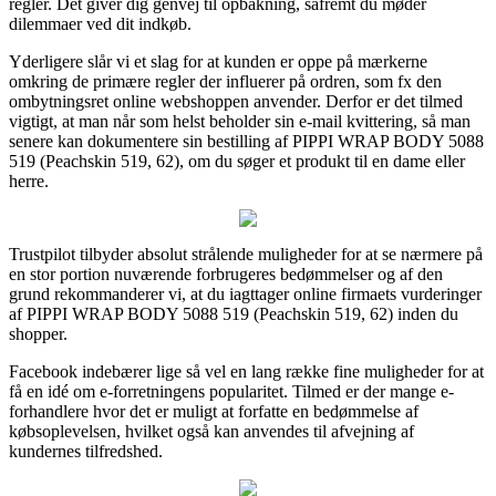
regler. Det giver dig genvej til opbakning, såfremt du møder
dilemmaer ved dit indkøb.
Yderligere slår vi et slag for at kunden er oppe på mærkerne
omkring de primære regler der influerer på ordren, som fx den
ombytningsret online webshoppen anvender. Derfor er det tilmed
vigtigt, at man når som helst beholder sin e-mail kvittering, så man
senere kan dokumentere sin bestilling af PIPPI WRAP BODY 5088
519 (Peachskin 519, 62), om du søger et produkt til en dame eller
herre.
Trustpilot tilbyder absolut strålende muligheder for at se nærmere på
en stor portion nuværende forbrugeres bedømmelser og af den
grund rekommanderer vi, at du iagttager online firmaets vurderinger
af PIPPI WRAP BODY 5088 519 (Peachskin 519, 62) inden du
shopper.
Facebook indebærer lige så vel en lang række fine muligheder for at
få en idé om e-forretningens popularitet. Tilmed er der mange e-
forhandlere hvor det er muligt at forfatte en bedømmelse af
købsoplevelsen, hvilket også kan anvendes til afvejning af
kundernes tilfredshed.