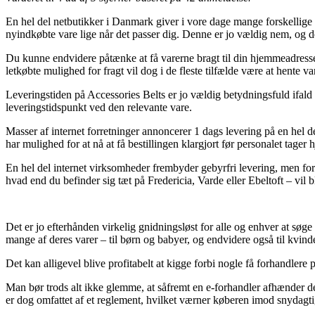
En hel del netbutikker i Danmark giver i vore dage mange forskellige 
nyindkøbte vare lige når det passer dig. Denne er jo vældig nem, og d
Du kunne endvidere påtænke at få varerne bragt til din hjemmeadresse e
letkøbte mulighed for fragt vil dog i de fleste tilfælde være at hente v
Leveringstiden på Accessories Belts er jo vældig betydningsfuld ifald 
leveringstidspunkt ved den relevante vare.
Masser af internet forretninger annoncerer 1 dags levering på en hel
har mulighed for at nå at få bestillingen klargjort før personalet tager 
En hel del internet virksomheder frembyder gebyrfri levering, men for
hvad end du befinder sig tæt på Fredericia, Varde eller Ebeltoft – vil b
Det er jo efterhånden virkelig gnidningsløst for alle og enhver at søge 
mange af deres varer – til børn og babyer, og endvidere også til kvi
Det kan alligevel blive profitabelt at kigge forbi nogle få forhandlere
Man bør trods alt ikke glemme, at såfremt en e-forhandler afhænder d
er dog omfattet af et reglement, hvilket værner køberen imod snydagtig