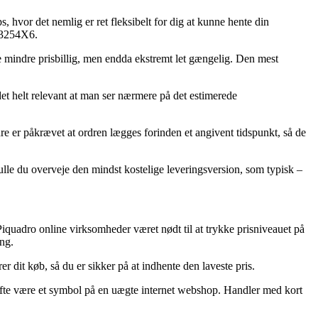
 hvor det nemlig er ret fleksibelt for dig at kunne hente din
CU3254X6.
le mindre prisbillig, men endda ekstremt let gængelig. Den mest
det helt relevant at man ser nærmere på det estimerede
 er påkrævet at ordren lægges forinden et angivent tidspunkt, så de
ulle du overveje den mindst kostelige leveringsversion, som typisk –
e Piquadro online virksomheder været nødt til at trykke prisniveauet på
ng.
r dit køb, så du er sikker på at indhente den laveste pris.
 ofte være et symbol på en uægte internet webshop. Handler med kort