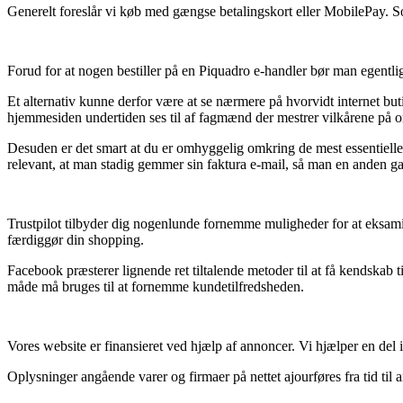
Generelt foreslår vi køb med gængse betalingskort eller MobilePay. S
Forud for at nogen bestiller på en Piquadro e-handler bør man egentli
Et alternativ kunne derfor være at se nærmere på hvorvidt internet but
hjemmesiden undertiden ses til af fagmænd der mestrer vilkårene på o
Desuden er det smart at du er omhyggelig omkring de mest essentielle 
relevant, at man stadig gemmer sin faktura e-mail, så man en anden g
Trustpilot tilbyder dig nogenlunde fornemme muligheder for at eksam
færdiggør din shopping.
Facebook præsterer lignende ret tiltalende metoder til at få kendska
måde må bruges til at fornemme kundetilfredsheden.
Vores website er finansieret ved hjælp af annoncer. Vi hjælper en del 
Oplysninger angående varer og firmaer på nettet ajourføres fra tid til a