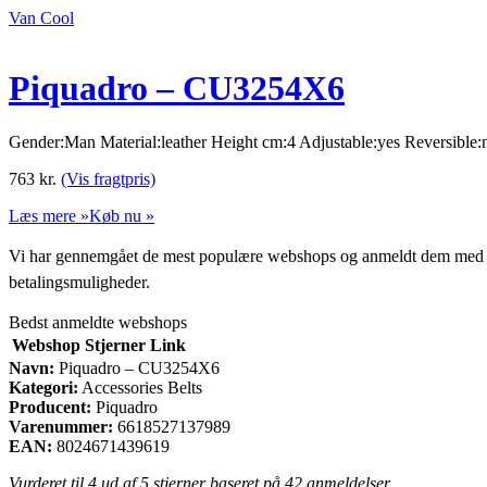
Van Cool
Piquadro – CU3254X6
Gender:Man Material:leather Height cm:4 Adjustable:yes Reversible:
763
kr.
(Vis fragtpris)
Læs mere »
Køb nu »
Vi har gennemgået de mest populære webshops og anmeldt dem med stjern
betalingsmuligheder.
Bedst anmeldte webshops
Webshop
Stjerner
Link
Navn:
Piquadro – CU3254X6
Kategori:
Accessories Belts
Producent:
Piquadro
Varenummer:
6618527137989
EAN:
8024671439619
Vurderet til
4
ud af 5 stjerner baseret på
42
anmeldelser