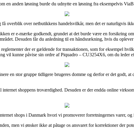
om en anden løsning burde du udnytte en løsning fra eksempelvis ViaBil
g få overblik over netbutikkens handelsvilkår, men det er naturligvis i
ikken er e-mærke godkendt, grundet at det burde være en forsikring om at
mrådet. Desuden får du anledning til en håndsrækning, hvis du oplever 
reglementer der er gældende for transaktionen, som for eksempel hvilke
ang vil kunne påvise sin ordre af Piquadro – CU3254X6, om du leder efte
inere en stor gruppe tidligere brugeres domme og derfor er det godt, a
b til internet shoppens troværdighed. Desuden er der endda online virks
internet shops i Danmark hvori vi promoverer forretningernes varer, og i
nden, men vi ønsker ikke at påtage os ansvaret for korrektioner der potent