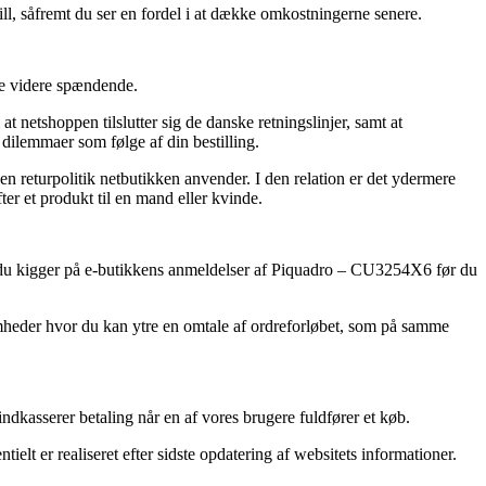
l, såfremt du ser en fordel i at dække omkostningerne senere.
kke videre spændende.
 netshoppen tilslutter sig de danske retningslinjer, samt at
dilemmaer som følge af din bestilling.
n returpolitik netbutikken anvender. I den relation er det ydermere
r et produkt til en mand eller kvinde.
t du kigger på e-butikkens anmeldelser af Piquadro – CU3254X6 før du
omheder hvor du kan ytre en omtale af ordreforløbet, som på samme
ndkasserer betaling når en af vores brugere fuldfører et køb.
ielt er realiseret efter sidste opdatering af websitets informationer.