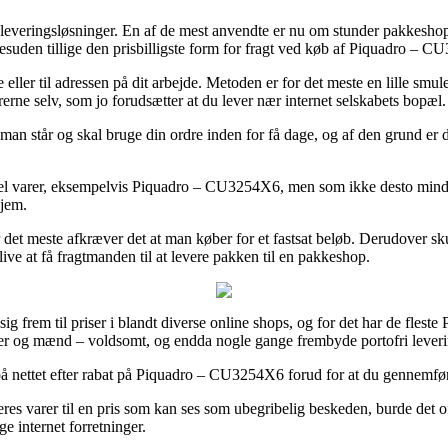
leveringsløsninger. En af de mest anvendte er nu om stunder pakkeshops,
esuden tillige den prisbilligste form for fragt ved køb af Piquadro – 
ller til adressen på dit arbejde. Metoden er for det meste en lille smu
arerne selv, som jo forudsætter at du lever nær internet selskabets bopæl.
man står og skal bruge din ordre inden for få dage, og af den grund er 
 del varer, eksempelvis Piquadro – CU3254X6, men som ikke desto mindre
hjem.
 det meste afkræver det at man køber for et fastsat beløb. Derudover sk
live at få fragtmanden til at levere pakken til en pakkeshop.
sig frem til priser i blandt diverse online shops, og for det har de flest
nder og mænd – voldsomt, og endda nogle gange frembyde portofri leveri
 på nettet efter rabat på Piquadro – CU3254X6 forud for at du gennemføre
eres varer til en pris som kan ses som ubegribelig beskeden, burde det
e internet forretninger.