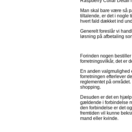
Raspberry Collar Detail 
Man skal bare være så påp
tiltalende, er det i nogle
hvert fald dækket ind un
Generelt foreslår vi hand
løsning på afbetaling som
Forinden nogen bestiller
forretningsvilkår, det er 
En anden valgmulighed er
forretningen efterlever d
reglementet på området. 
shopping.
Desuden er det en hjælp
gældende i forbindelse me
den forbindelse er det og
fremtiden vil kunne bekræ
mand eller kvinde.