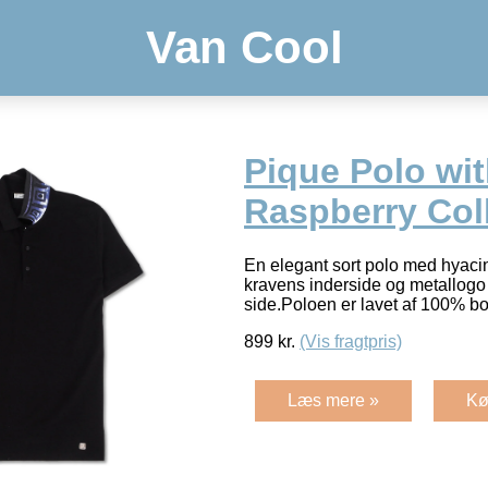
Van Cool
Pique Polo wi
Raspberry Coll
En elegant sort polo med hyacin
kravens inderside og metallogo
side.Poloen er lavet af 100% b
899
kr.
(Vis fragtpris)
Læs mere »
Kø