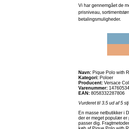
Vi har gennemgået de mes
prisniveau, sortimentstø
betalingsmuligheder.
Navn:
Pique Polo with R
Kategori:
Poloer
Producent:
Versace Col
Varenummer:
1476053
EAN:
8058332287806
Vurderet til
3.5
ud af 5 st
En masse netbutikker i 
der er meget populær er p
passer dig. Fragtmetoden
køb af Pique Polo with R