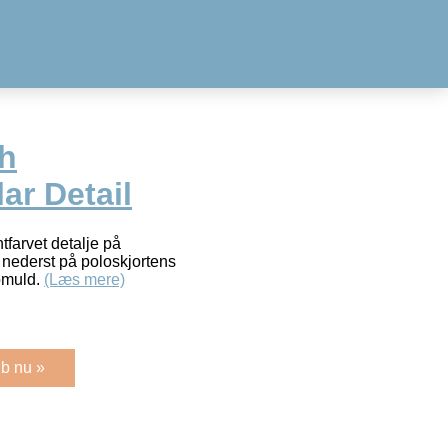
th
ar Detail
tfarvet detalje på
 nederst på poloskjortens
omuld.
(Læs mere)
b nu »