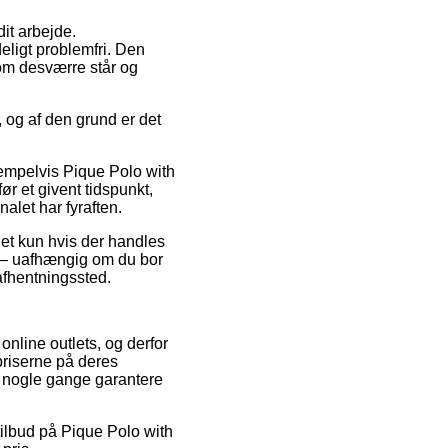
dit arbejde.
eligt problemfri. Den
som desværre står og
 og af den grund er det
empelvis Pique Polo with
ør et givent tidspunkt,
alet har fyraften.
det kun hvis der handles
ne – uafhængig om du bor
 afhentningssted.
online outlets, og derfor
priserne på deres
da nogle gange garantere
tilbud på Pique Polo with