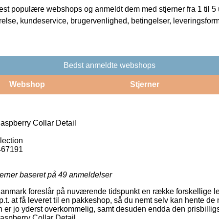
t populære webshops og anmeldt dem med stjerner fra 1 til 5 ud
rrelse, kundeservice, brugervenlighed, betingelser, leveringsfor
Bedst anmeldte webshops
Webshop
Stjerner
aspberry Collar Detail
lection
467191
jerner baseret på
49
anmeldelser
Danmark foreslår på nuværende tidspunkt en række forskellige l
.t. at få leveret til en pakkeshop, så du nemt selv kan hente de
 er jo yderst overkommelig, samt desuden endda den prisbilligst
aspberry Collar Detail.