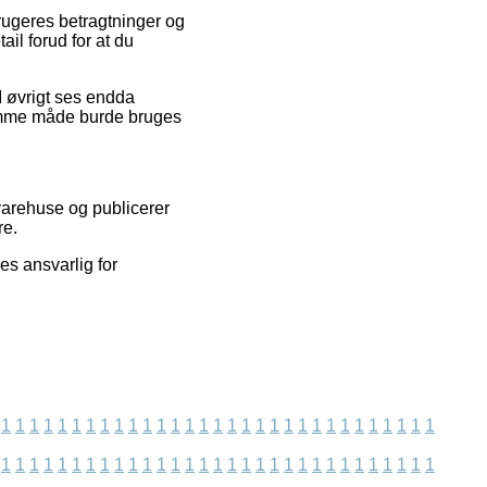
rugeres betragtninger og
ail forud for at du
 I øvrigt ses endda
amme måde burde bruges
varehuse og publicerer
re.
es ansvarlig for
1
1
1
1
1
1
1
1
1
1
1
1
1
1
1
1
1
1
1
1
1
1
1
1
1
1
1
1
1
1
1
1
1
1
1
1
1
1
1
1
1
1
1
1
1
1
1
1
1
1
1
1
1
1
1
1
1
1
1
1
1
1