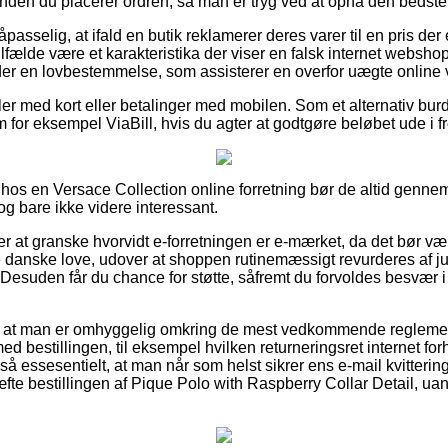
inden du placerer ordren, så man er tryg ved at opnå den bedste 
asselig, at ifald en butik reklamerer deres varer til en pris der 
 tilfælde være et karakteristika der viser en falsk internet websho
der en lovbestemmelse, som assisterer en overfor uægte online
ler med kort eller betalinger med mobilen. Som et alternativ bur
 for eksempel ViaBill, hvis du agter at godtgøre beløbet ude i f
 hos en Versace Collection online forretning bør de altid genn
dog bare ikke videre interessant.
 at granske hvorvidt e-forretningen er e-mærket, da det bør være
e danske love, udover at shoppen rutinemæssigt revurderes af jur
Desuden får du chance for støtte, såfremt du forvoldes besvær i
 at man er omhyggelig omkring de mest vedkommende reglemen
d bestillingen, til eksempel hvilken returneringsret internet fo
så essesentielt, at man når som helst sikrer ens e-mail kvitterin
fte bestillingen af Pique Polo with Raspberry Collar Detail, ua