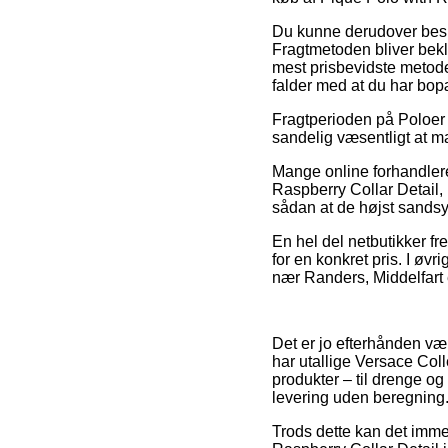
Du kunne derudover beslut
Fragtmetoden bliver bekl
mest prisbevidste metode
falder med at du har bopæ
Fragtperioden på Poloer 
sandelig væsentligt at m
Mange online forhandler
Raspberry Collar Detail, 
sådan at de højst sandsyn
En hel del netbutikker fr
for en konkret pris. I øv
nær Randers, Middelfart el
Det er jo efterhånden væl
har utallige Versace Col
produkter – til drenge og
levering uden beregning
Trods dette kan det imme