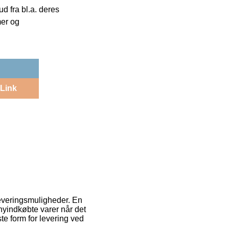
 fra bl.a. deres
mer og
Link
everingsmuligheder. En
 nyindkøbte varer når det
e form for levering ved