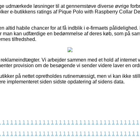
llige udmærkede løsninger til at gennemstøve diverse øvrige forb
tolker e-butikkens ratings af Pique Polo with Raspberry Collar Det
 altid habile chancer for at få indblik i e-firmaets pålidelighed.
hvor man kan udfærdige en bedømmelse af deres køb, som på s
dernes tilfredshed.
f reklameindtægter. Vi arbejder sammen med et hold af internet 
dhenter provision om de besøgende vi sender videre laver en ord
ikker på nettet opretholdes rutinemæssigt, men vi kan ikke still
ære implementeret siden sidste opdatering af sidens data.
1
1
1
1
1
1
1
1
1
1
1
1
1
1
1
1
1
1
1
1
1
1
1
1
1
1
1
1
1
1
1
1
1
1
1
1
1
1
1
1
1
1
1
1
1
1
1
1
1
1
1
1
1
1
1
1
1
1
1
1
1
1
1
1
1
1
1
1
1
1