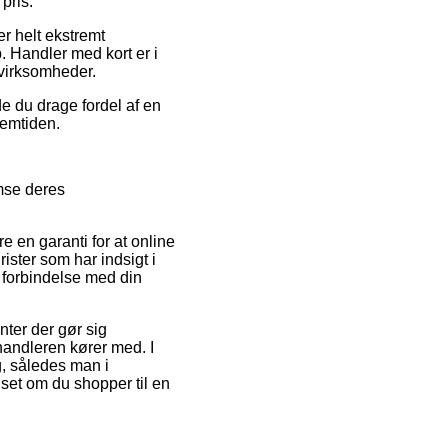
pris.
er helt ekstremt
p. Handler med kort er i
 virksomheder.
de du drage fordel af en
remtiden.
emse deres
 en garanti for at online
ister som har indsigt i
 forbindelse med din
ter der gør sig
rhandleren kører med. I
g, således man i
nset om du shopper til en