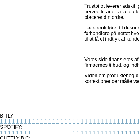
Trustpilot leverer adski
herved tilråder vi, at du 
placerer din ordre.
Facebook fører til desuden
forhandlere på nettet 
til at få et indtryk af kun
Vores side finansieres a
firmaernes tilbud, og in
Viden om produkter og but
korrektioner der måtte v
BITLY:
1
1
1
1
1
1
1
1
1
1
1
1
1
1
1
1
1
1
1
1
1
1
1
1
1
1
1
1
1
1
1
1
1
1
SPOTIFY:
1
1
1
1
1
1
1
1
1
1
1
1
1
1
1
1
1
1
1
1
1
1
1
1
1
1
1
1
1
1
1
1
1
1
CUTTLY BIO: