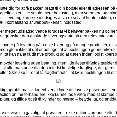
te dig for at få pakken bragt til din bopæl eller til adressen på 
ageligvis en lille smule mere bekostelig, men ydermere ualmind
 til levering kan ikke modsiges at være selv at hente pakken, 
l i kort afstand af webbutikkens tilholdssted.
er meget udslagsgivende forudsat vi behøver pakken nu og her,
an gransker den anslåede leveringsdato på den relevante vare.
e byder på levering på næste hverdag på mange produkter, eks
men glem ikke at det er betinget af at bestillingen gennemføres f
ligt kan nå at få dit nye produkt ud af døren inden logistikperson
embyder levering uden betaling, men i de fleste tilfælde gælder 
rigt skulle man udse dig den mindst kostelige fragttype, der ger
ler Skælskør – er at få fragtfirmaet til at køre bestillingen til et
dig uproblematisk for enhver at finde de laveste priser hos flere 
lection online forhandlere ikke kunne lade være med at stampe 
 piger, og tillige også til kvinder og mænd – betydeligt, og end
.
rvæk vise sig gavnligt at prøve en række online varehuse efter 