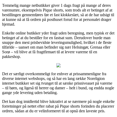
Temmelig mange netbutikker giver 1 dags fragt på mange af deres
varenumre, eksempelvis Pique shorts, som trods alt er betinget af at
bestillingen gennemføres før et fast klokkeslæt, så at de har udsigt til
at kunne nå at få ordren på posthuset forud for at personalet drager
hjemad.
Enkelte online butikker yder fragt uden beregning, men typisk er det
betinget af at du bestiller for en fastsat sum. Derudover burde man
snuppe den mest prisbevidste leveringsmulighed, hvilket i de fleste
tilfælde – uanset om man befinder sig nær Helsingør, Grenaa eller
Sorø – vil blive at få fragtfirmaet til at levere varerne til en
pakkeshop.
Det er særligt overkommeligt for enhver at prissammenligne fra
diverse internet webshops, og så har en lang række Noreligion
internet butikker set sig tvunget til at sænke prisniveauet på varerne
– til børn, og ligeså til herrer og damer – helt i bund, og endda nogle
gange yde levering uden betaling.
Det kan dog imidlertid blive lukrativt at se nærmere på nogle enkelte
forretninger på nettet efter rabat på Pique shorts forinden du placerer
ordren, sådan at du er velinformeret til at opnå den laveste pris.