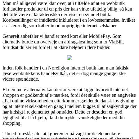
Man må alligevel være klar over, at i tilfælde af at en webbutik
forhandler produkter til en pris der kan virke ufattelig billig, så kan
det ofte være et karakteristika der viser en svindel butik.
Kortbestillinger er imidlertid inkluderet i en lovbestemmelse, hvilket
assisterer dig som køber imod uoprigtige internet selskaber.
Generelt anbefaler vi handler med kort eller MobilePay. Som
alternativ burde du overveje en afdragsløsning som fx ViaBill,
forudsat du ser en fordel i at klare beløbet i flere bidder.
Inden folk handler i en Noreligion internet butik kan man faktisk
læse webbutikkens handelsvilkår, det er dog mange gange ikke
videre spændende.
Et nemmere alternativ kan derfor være at kigge hvorvidt internet
shoppen er godkendt af e-mærket, fordi det skulle være en angivelse
af at online virksomheden efterkommer gældende dansk lovgivning,
og at internet selskabet en gang i mellem kigges til af sagkyndige der
har indsigt i reglementet på området. Dette er desuden en god
lejlighed til at få hjælp, ifald du møder vanskeligheder med din
shopping.
Tilmed foreslåes det at køberen er på vagt for de elementære