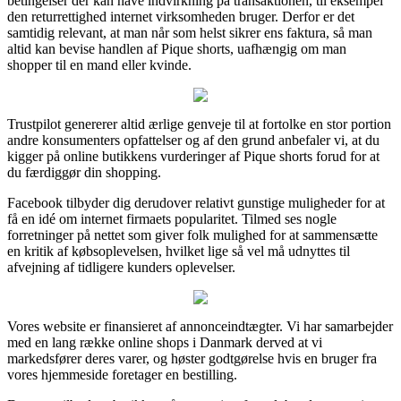
betingelser der kan have indvirkning på transaktionen, til eksempel
den returrettighed internet virksomheden bruger. Derfor er det
samtidig relevant, at man når som helst sikrer ens faktura, så man
altid kan bevise handlen af Pique shorts, uafhængig om man
shopper til en mand eller kvinde.
Trustpilot genererer altid ærlige genveje til at fortolke en stor portion
andre konsumenters opfattelser og af den grund anbefaler vi, at du
kigger på online butikkens vurderinger af Pique shorts forud for at
du færdiggør din shopping.
Facebook tilbyder dig derudover relativt gunstige muligheder for at
få en idé om internet firmaets popularitet. Tilmed ses nogle
forretninger på nettet som giver folk mulighed for at sammensætte
en kritik af købsoplevelsen, hvilket lige så vel må udnyttes til
afvejning af tidligere kunders oplevelser.
Vores website er finansieret af annonceindtægter. Vi har samarbejder
med en lang række online shops i Danmark derved at vi
markedsfører deres varer, og høster godtgørelse hvis en bruger fra
vores hjemmeside foretager en bestilling.