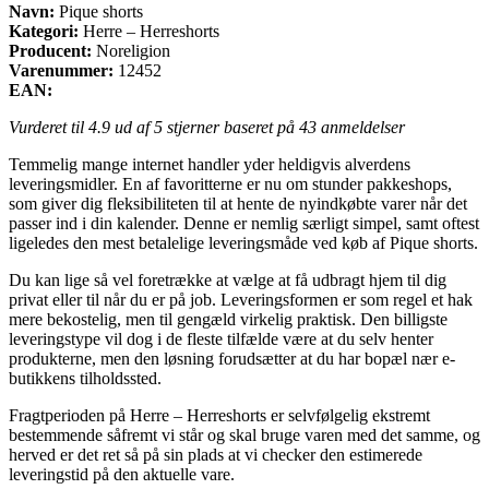
Navn:
Pique shorts
Kategori:
Herre – Herreshorts
Producent:
Noreligion
Varenummer:
12452
EAN:
Vurderet til
4.9
ud af 5 stjerner baseret på
43
anmeldelser
Temmelig mange internet handler yder heldigvis alverdens
leveringsmidler. En af favoritterne er nu om stunder pakkeshops,
som giver dig fleksibiliteten til at hente de nyindkøbte varer når det
passer ind i din kalender. Denne er nemlig særligt simpel, samt oftest
ligeledes den mest betalelige leveringsmåde ved køb af Pique shorts.
Du kan lige så vel foretrække at vælge at få udbragt hjem til dig
privat eller til når du er på job. Leveringsformen er som regel et hak
mere bekostelig, men til gengæld virkelig praktisk. Den billigste
leveringstype vil dog i de fleste tilfælde være at du selv henter
produkterne, men den løsning forudsætter at du har bopæl nær e-
butikkens tilholdssted.
Fragtperioden på Herre – Herreshorts er selvfølgelig ekstremt
bestemmende såfremt vi står og skal bruge varen med det samme, og
herved er det ret så på sin plads at vi checker den estimerede
leveringstid på den aktuelle vare.