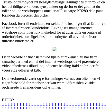
Trustpilot frembyder ret hensigtsmæssige løsninger til at fortolke en
hel del tidligere kunders synspunkter og derfor er det godt, at du
tolker online webshoppens omtaler af Pisa cargo K3280 dale pant
forinden du placerer din ordre.
Facebook fører til endvidere en række fine løsninger til at få indtryk
af internet firmaets kundefokus. I øvrigt ses mange internet
webshops som giver folk mulighed for at udfærdige en omtale af
ordreforløbet, som ligeledes burde udnyttes til at vurdere hvor
tilfredse kunderne er.
Dette website er finansieret ved hjælp af reklamer. Vi har tætte
samarbejder med en hel del internet webshops da vi præsenterer
virksomhedernes tilbud, og indtjener betaling ifald en bruger fra
vores side udfører et køb.
Data vedrørende varer og e-forretninger værnes om ofte, men vi
tager forbehold for rettelser der kan være udført siden vi sidst
opdaterede hjemmesidens oplysninger.
BITLY:
1
1
1
1
1
1
1
1
1
1
1
1
1
1
1
1
1
1
1
1
1
1
1
1
1
1
1
1
1
1
1
1
1
1
1
1
1
1
1
1
1
1
1
1
1
1
1
1
1
1
1
1
1
1
1
1
1
1
1
1
1
1
1
1
1
1
1
1
1
1
1
1