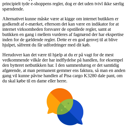
principielt tyde e-shoppens regler, dog er det uden tvivl ikke særlig
spændende.
Alternativet kunne måske være at kigge om internet butikken er
godkendt af e-mærket, eftersom det kan være en indikator for at
internet virksomheden forsvarer de opstillede regler, samt at
butikken en gang i mellem vurderes af fagmænd der har ekspertise
inden for de gældende regler. Dette er en god genvej til at blive
hjulpet, såfremt du får udfordringer med dit køb.
Herudover kan det være til hjælp at du er på vagt for de mest
vedkommende vilkår der har indflydelse på handlen, for eksempel
den bytteret netbutikken har. I den sammenhæng er det samtidig
afgørende, at man permanent gemmer ens faktura, så man en anden
gang vil kunne påvise handlen af Pisa cargo K3280 dale pant, om
du skal købe til en dame eller herre.