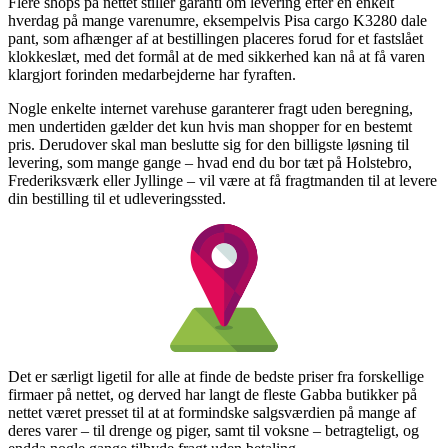
Flere shops på nettet stiller garanti om levering efter en enkelt
hverdag på mange varenumre, eksempelvis Pisa cargo K3280 dale
pant, som afhænger af at bestillingen placeres forud for et fastslået
klokkeslæt, med det formål at de med sikkerhed kan nå at få varen
klargjort forinden medarbejderne har fyraften.
Nogle enkelte internet varehuse garanterer fragt uden beregning,
men undertiden gælder det kun hvis man shopper for en bestemt
pris. Derudover skal man beslutte sig for den billigste løsning til
levering, som mange gange – hvad end du bor tæt på Holstebro,
Frederiksværk eller Jyllinge – vil være at få fragtmanden til at levere
din bestilling til et udleveringssted.
Det er særligt ligetil for alle at finde de bedste priser fra forskellige
firmaer på nettet, og derved har langt de fleste Gabba butikker på
nettet været presset til at at formindske salgsværdien på mange af
deres varer – til drenge og piger, samt til voksne – betragteligt, og