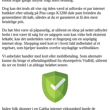
endda nogle gange tilbyde fragt uden betaling.
Dog kan det trods alt vise sig tiden værd at udforske et par internet
butikker efter udsalg på Pisa cargo K3280 dale pant forinden du
gennemfører dit køb, således at du er garanteret at få den mest
betalelige pris.
Du bør blot være så påpasselig, at såfremt en shop på nettet udbyder
bedst i test varer til salg for en salgspris som kan virke helt ekstremt
letkøbt, kan det undertiden være et fingerpeg om en uoprigtig
internet shop. Shopping med kort er i hvert fald indbefattet af et
regelsæt, som hjælper kunden overfor snydagtige webbutikker.
Vi anbefaler handler med kort eller mobilbetaling. Som alternativ
kunne du bruge et afbetalingstilbud fra eksempelvis ViaBill, såfremt
du ser en fordel i at afdrage beløbet senere.
Inden folk shopper i en Gabba internet virksomhed burde de