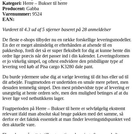
Kategori:
Herre – Bukser til herre
Producent:
Gabba
Varenummer:
9524
EAN:
Vurderet til
4.3
ud af 5 stjerner baseret på
28
anmeldelser
De fleste e-shops tilbyder nu en række forskellige leveringsmodeller.
En der er meget almindelig er efterhånden at afsende til en
pakkeshop, fordi det så er super fleksibelt for dig at kunne hente din
ordre lige præcis når det passer ind i din kalender. Leveringsformen
er jo virkelig simpel, og oftest endvidere den prisbilligste type af
levering ved køb af Pisa cargo K3280 dale pant.
Du burde ydermere udse dig at vælge levering til dit hus eller ud til
dit arbejde. Fragtmetoden er undertiden en smule mere pebret, men
desuden temmelig simpel. Den mest prisbevidste type af levering er
unægtelig at hente ordren selv, men den mulighed betinges af at du
lever lige ved netbutikkens lager.
Fragtperioden på Herre – Bukser til herre er selvfølgelig ekstremt
relevant ifald man absolut skal bruge pakken med det samme, så
derfor er det faktisk essentielt at man finder leveringstidspunktet ved
den aktuelle vare.