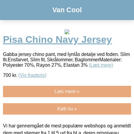
Van Cool
Pisa Chino Navy Jersey
Gabba jersey chino pant, med lynlås detalje ved foden. Slim
fit.Ensfarvet, Slim fit, Skrålommer, BaglommerMaterialer:
Polyester 70%, Rayon 27%, Elastan 3%
(Læs mere)
700
kr.
(Vis fragtpris)
Læs mere »
Køb nu »
Vi har gennemgået de mest populære webshops og anmeldt
dem med stjerner fra 1 til 5 ud fra bl.a. deres prisniveau,