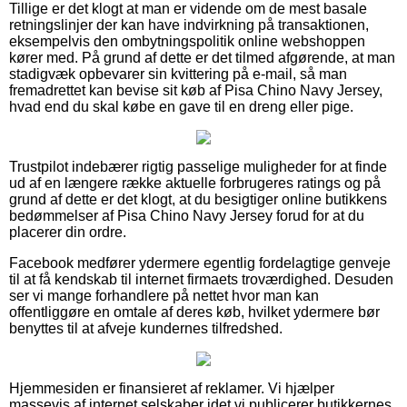
Tillige er det klogt at man er vidende om de mest basale
retningslinjer der kan have indvirkning på transaktionen,
eksempelvis den ombytningspolitik online webshoppen
kører med. På grund af dette er det tilmed afgørende, at man
stadigvæk opbevarer sin kvittering på e-mail, så man
fremadrettet kan bevise sit køb af Pisa Chino Navy Jersey,
hvad end du skal købe en gave til en dreng eller pige.
Trustpilot indebærer rigtig passelige muligheder for at finde
ud af en længere række aktuelle forbrugeres ratings og på
grund af dette er det klogt, at du besigtiger online butikkens
bedømmelser af Pisa Chino Navy Jersey forud for at du
placerer din ordre.
Facebook medfører ydermere egentlig fordelagtige genveje
til at få kendskab til internet firmaets troværdighed. Desuden
ser vi mange forhandlere på nettet hvor man kan
offentliggøre en omtale af deres køb, hvilket ydermere bør
benyttes til at afveje kundernes tilfredshed.
Hjemmesiden er finansieret af reklamer. Vi hjælper
massevis af internet selskaber idet vi publicerer butikkernes