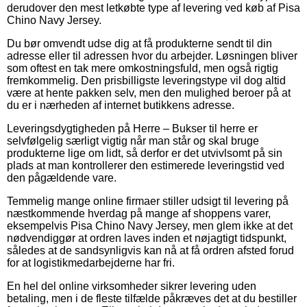
derudover den mest letkøbte type af levering ved køb af Pisa
Chino Navy Jersey.
Du bør omvendt udse dig at få produkterne sendt til din
adresse eller til adressen hvor du arbejder. Løsningen bliver
som oftest en tak mere omkostningsfuld, men også rigtig
fremkommelig. Den prisbilligste leveringstype vil dog altid
være at hente pakken selv, men den mulighed beroer på at
du er i nærheden af internet butikkens adresse.
Leveringsdygtigheden på Herre – Bukser til herre er
selvfølgelig særligt vigtig når man står og skal bruge
produkterne lige om lidt, så derfor er det utvivlsomt på sin
plads at man kontrollerer den estimerede leveringstid ved
den pågældende vare.
Temmelig mange online firmaer stiller udsigt til levering på
næstkommende hverdag på mange af shoppens varer,
eksempelvis Pisa Chino Navy Jersey, men glem ikke at det
nødvendiggør at ordren laves inden et nøjagtigt tidspunkt,
således at de sandsynligvis kan nå at få ordren afsted forud
for at logistikmedarbejderne har fri.
En hel del online virksomheder sikrer levering uden
betaling, men i de fleste tilfælde påkræves det at du bestiller