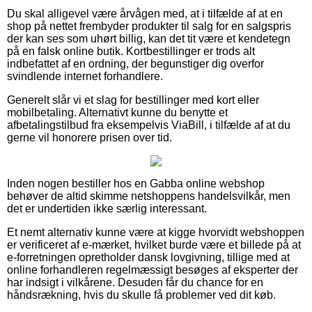
Du skal alligevel være årvågen med, at i tilfælde af at en
shop på nettet frembyder produkter til salg for en salgspris
der kan ses som uhørt billig, kan det tit være et kendetegn
på en falsk online butik. Kortbestillinger er trods alt
indbefattet af en ordning, der begunstiger dig overfor
svindlende internet forhandlere.
Generelt slår vi et slag for bestillinger med kort eller
mobilbetaling. Alternativt kunne du benytte et
afbetalingstilbud fra eksempelvis ViaBill, i tilfælde af at du
gerne vil honorere prisen over tid.
Inden nogen bestiller hos en Gabba online webshop
behøver de altid skimme netshoppens handelsvilkår, men
det er undertiden ikke særlig interessant.
Et nemt alternativ kunne være at kigge hvorvidt webshoppen
er verificeret af e-mærket, hvilket burde være et billede på at
e-forretningen opretholder dansk lovgivning, tillige med at
online forhandleren regelmæssigt besøges af eksperter der
har indsigt i vilkårene. Desuden får du chance for en
håndsrækning, hvis du skulle få problemer ved dit køb.