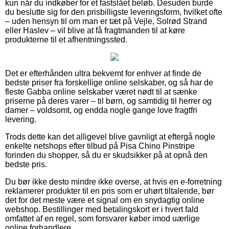
kun når du indkøber for et fastslået beløb. Desuden burde
du beslutte sig for den prisbilligste leveringsform, hvilket ofte
– uden hensyn til om man er tæt på Vejle, Solrød Strand
eller Haslev – vil blive at få fragtmanden til at køre
produkterne til et afhentningssted.
Det er efterhånden ultra bekvemt for enhver at finde de
bedste priser fra forskellige online selskaber, og så har de
fleste Gabba online selskaber været nødt til at sænke
priserne på deres varer – til børn, og samtidig til herrer og
damer – voldsomt, og endda nogle gange love fragtfri
levering.
Trods dette kan det alligevel blive gavnligt at eftergå nogle
enkelte netshops efter tilbud på Pisa Chino Pinstripe
forinden du shopper, så du er skudsikker på at opnå den
bedste pris.
Du bør ikke desto mindre ikke overse, at hvis en e-forretning
reklamerer produkter til en pris som er uhørt tiltalende, bør
det for det meste være et signal om en snydagtig online
webshop. Bestillinger med betalingskort er i hvert fald
omfattet af en regel, som forsvarer køber imod uærlige
online forhandlere.