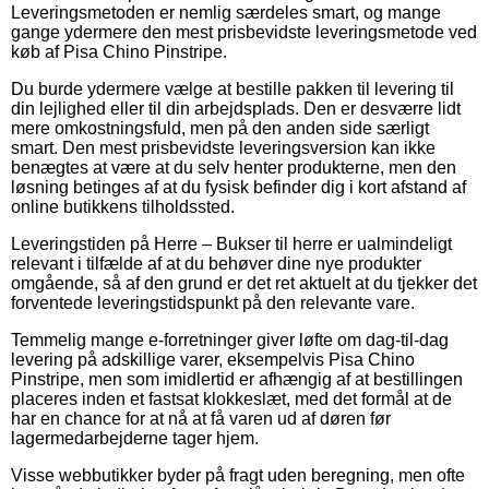
Leveringsmetoden er nemlig særdeles smart, og mange
gange ydermere den mest prisbevidste leveringsmetode ved
køb af Pisa Chino Pinstripe.
Du burde ydermere vælge at bestille pakken til levering til
din lejlighed eller til din arbejdsplads. Den er desværre lidt
mere omkostningsfuld, men på den anden side særligt
smart. Den mest prisbevidste leveringsversion kan ikke
benægtes at være at du selv henter produkterne, men den
løsning betinges af at du fysisk befinder dig i kort afstand af
online butikkens tilholdssted.
Leveringstiden på Herre – Bukser til herre er ualmindeligt
relevant i tilfælde af at du behøver dine nye produkter
omgående, så af den grund er det ret aktuelt at du tjekker det
forventede leveringstidspunkt på den relevante vare.
Temmelig mange e-forretninger giver løfte om dag-til-dag
levering på adskillige varer, eksempelvis Pisa Chino
Pinstripe, men som imidlertid er afhængig af at bestillingen
placeres inden et fastsat klokkeslæt, med det formål at de
har en chance for at nå at få varen ud af døren før
lagermedarbejderne tager hjem.
Visse webbutikker byder på fragt uden beregning, men ofte