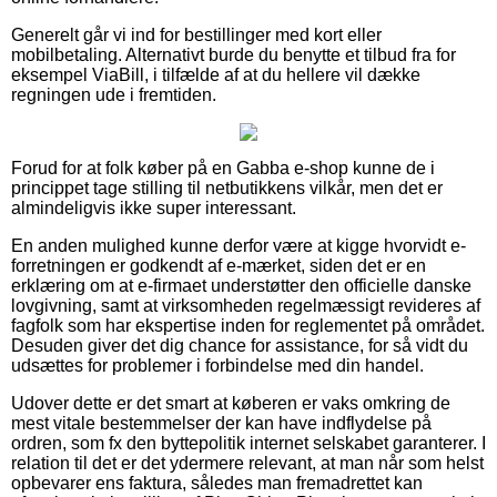
Generelt går vi ind for bestillinger med kort eller
mobilbetaling. Alternativt burde du benytte et tilbud fra for
eksempel ViaBill, i tilfælde af at du hellere vil dække
regningen ude i fremtiden.
Forud for at folk køber på en Gabba e-shop kunne de i
princippet tage stilling til netbutikkens vilkår, men det er
almindeligvis ikke super interessant.
En anden mulighed kunne derfor være at kigge hvorvidt e-
forretningen er godkendt af e-mærket, siden det er en
erklæring om at e-firmaet understøtter den officielle danske
lovgivning, samt at virksomheden regelmæssigt revideres af
fagfolk som har ekspertise inden for reglementet på området.
Desuden giver det dig chance for assistance, for så vidt du
udsættes for problemer i forbindelse med din handel.
Udover dette er det smart at køberen er vaks omkring de
mest vitale bestemmelser der kan have indflydelse på
ordren, som fx den byttepolitik internet selskabet garanterer. I
relation til det er det ydermere relevant, at man når som helst
opbevarer ens faktura, således man fremadrettet kan