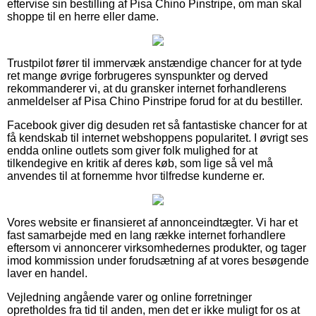
eftervise sin bestilling af Pisa Chino Pinstripe, om man skal
shoppe til en herre eller dame.
Trustpilot fører til immervæk anstændige chancer for at tyde
ret mange øvrige forbrugeres synspunkter og derved
rekommanderer vi, at du gransker internet forhandlerens
anmeldelser af Pisa Chino Pinstripe forud for at du bestiller.
Facebook giver dig desuden ret så fantastiske chancer for at
få kendskab til internet webshoppens popularitet. I øvrigt ses
endda online outlets som giver folk mulighed for at
tilkendegive en kritik af deres køb, som lige så vel må
anvendes til at fornemme hvor tilfredse kunderne er.
Vores website er finansieret af annonceindtægter. Vi har et
fast samarbejde med en lang række internet forhandlere
eftersom vi annoncerer virksomhedernes produkter, og tager
imod kommission under forudsætning af at vores besøgende
laver en handel.
Vejledning angående varer og online forretninger
opretholdes fra tid til anden, men det er ikke muligt for os at