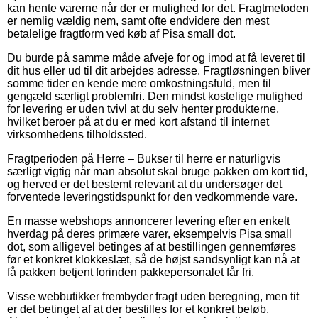
kan hente varerne når der er mulighed for det. Fragtmetoden
er nemlig vældig nem, samt ofte endvidere den mest
betalelige fragtform ved køb af Pisa small dot.
Du burde på samme måde afveje for og imod at få leveret til
dit hus eller ud til dit arbejdes adresse. Fragtløsningen bliver
somme tider en kende mere omkostningsfuld, men til
gengæld særligt problemfri. Den mindst kostelige mulighed
for levering er uden tvivl at du selv henter produkterne,
hvilket beroer på at du er med kort afstand til internet
virksomhedens tilholdssted.
Fragtperioden på Herre – Bukser til herre er naturligvis
særligt vigtig når man absolut skal bruge pakken om kort tid,
og herved er det bestemt relevant at du undersøger det
forventede leveringstidspunkt for den vedkommende vare.
En masse webshops annoncerer levering efter en enkelt
hverdag på deres primære varer, eksempelvis Pisa small
dot, som alligevel betinges af at bestillingen gennemføres
før et konkret klokkeslæt, så de højst sandsynligt kan nå at
få pakken betjent forinden pakkepersonalet får fri.
Visse webbutikker frembyder fragt uden beregning, men tit
er det betinget af at der bestilles for et konkret beløb.