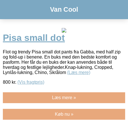
Van Cool
Pisa small dot
Flot og trendy Pisa small dot pants fra Gabba, med half zip
og fold-up i benene. En buks med den bedste komfort og
pasform. Her får du en buks der kan anvendes både til
hverdag og festlige lejligheder.Knap-lukning, Cropped,
Lynlås-lukning, Chino, Skrålom
(Læs mere)
800
kr.
(Vis fragtpris)
Læs mere »
Køb nu »