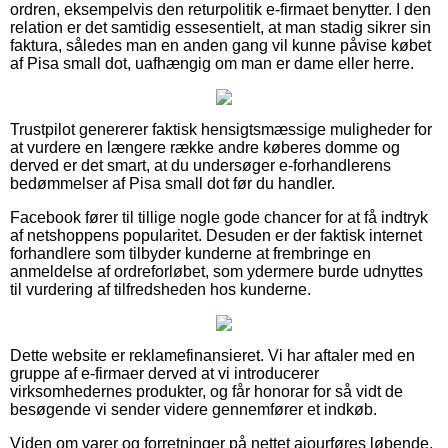
ordren, eksempelvis den returpolitik e-firmaet benytter. I den
relation er det samtidig essesentielt, at man stadig sikrer sin
faktura, således man en anden gang vil kunne påvise købet
af Pisa small dot, uafhængig om man er dame eller herre.
Trustpilot genererer faktisk hensigtsmæssige muligheder for
at vurdere en længere række andre køberes domme og
derved er det smart, at du undersøger e-forhandlerens
bedømmelser af Pisa small dot før du handler.
Facebook fører til tillige nogle gode chancer for at få indtryk
af netshoppens popularitet. Desuden er der faktisk internet
forhandlere som tilbyder kunderne at frembringe en
anmeldelse af ordreforløbet, som ydermere burde udnyttes
til vurdering af tilfredsheden hos kunderne.
Dette website er reklamefinansieret. Vi har aftaler med en
gruppe af e-firmaer derved at vi introducerer
virksomhedernes produkter, og får honorar for så vidt de
besøgende vi sender videre gennemfører et indkøb.
Viden om varer og forretninger på nettet ajourføres løbende,