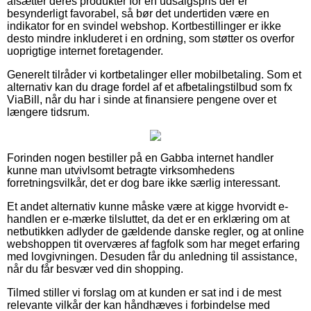
afsætter deres produkter for en udsalgspris der er
besynderligt favorabel, så bør det undertiden være en
indikator for en svindel webshop. Kortbestillinger er ikke
desto mindre inkluderet i en ordning, som støtter os overfor
uoprigtige internet foretagender.
Generelt tilråder vi kortbetalinger eller mobilbetaling. Som et
alternativ kan du drage fordel af et afbetalingstilbud som fx
ViaBill, når du har i sinde at finansiere pengene over et
længere tidsrum.
Forinden nogen bestiller på en Gabba internet handler
kunne man utvivlsomt betragte virksomhedens
forretningsvilkår, det er dog bare ikke særlig interessant.
Et andet alternativ kunne måske være at kigge hvorvidt e-
handlen er e-mærke tilsluttet, da det er en erklæring om at
netbutikken adlyder de gældende danske regler, og at online
webshoppen tit overværes af fagfolk som har meget erfaring
med lovgivningen. Desuden får du anledning til assistance,
når du får besvær ved din shopping.
Tilmed stiller vi forslag om at kunden er sat ind i de mest
relevante vilkår der kan håndhæves i forbindelse med