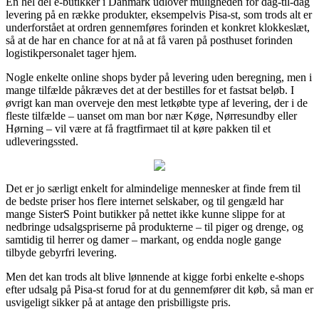
En hel del e-butikker i Danmark udlover muligheden for dag-til-dag
levering på en række produkter, eksempelvis Pisa-st, som trods alt er
underforstået at ordren gennemføres forinden et konkret klokkeslæt,
så at de har en chance for at nå at få varen på posthuset forinden
logistikpersonalet tager hjem.
Nogle enkelte online shops byder på levering uden beregning, men i
mange tilfælde påkræves det at der bestilles for et fastsat beløb. I
øvrigt kan man overveje den mest letkøbte type af levering, der i de
fleste tilfælde – uanset om man bor nær Køge, Nørresundby eller
Hørning – vil være at få fragtfirmaet til at køre pakken til et
udleveringssted.
Det er jo særligt enkelt for almindelige mennesker at finde frem til
de bedste priser hos flere internet selskaber, og til gengæld har
mange SisterS Point butikker på nettet ikke kunne slippe for at
nedbringe udsalgspriserne på produkterne – til piger og drenge, og
samtidig til herrer og damer – markant, og endda nogle gange
tilbyde gebyrfri levering.
Men det kan trods alt blive lønnende at kigge forbi enkelte e-shops
efter udsalg på Pisa-st forud for at du gennemfører dit køb, så man er
usvigeligt sikker på at antage den prisbilligste pris.