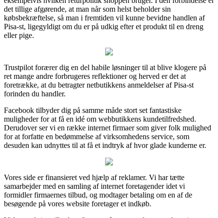
eksempelvis hvilken returpolitik shoppen bruger. I den forbindelse er
det tillige afgørende, at man når som helst beholder sin
købsbekræftelse, så man i fremtiden vil kunne bevidne handlen af
Pisa-st, ligegyldigt om du er på udkig efter et produkt til en dreng
eller pige.
Trustpilot forærer dig en del habile løsninger til at blive klogere på
ret mange andre forbrugeres reflektioner og herved er det at
foretrække, at du betragter netbutikkens anmeldelser af Pisa-st
forinden du handler.
Facebook tilbyder dig på samme måde stort set fantastiske
muligheder for at få en idé om webbutikkens kundetilfredshed.
Derudover ser vi en række internet firmaer som giver folk mulighed
for at forfatte en bedømmelse af virksomhedens service, som
desuden kan udnyttes til at få et indtryk af hvor glade kunderne er.
Vores side er finansieret ved hjælp af reklamer. Vi har tætte
samarbejder med en samling af internet foretagender idet vi
formidler firmaernes tilbud, og modtager betaling om en af de
besøgende på vores website foretager et indkøb.