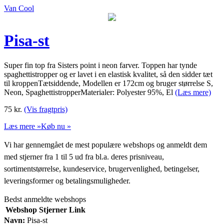
Van Cool
Pisa-st
Super fin top fra Sisters point i neon farver. Toppen har tynde
spaghettistropper og er lavet i en elastisk kvalitet, så den sidder tæt
til kroppenTætsiddende, Modellen er 172cm og bruger størrelse S,
Neon, SpaghettistropperMaterialer: Polyester 95%, El
(Læs mere)
75
kr.
(Vis fragtpris)
Læs mere »
Køb nu »
Vi har gennemgået de mest populære webshops og anmeldt dem
med stjerner fra 1 til 5 ud fra bl.a. deres prisniveau,
sortimentstørrelse, kundeservice, brugervenlighed, betingelser,
leveringsformer og betalingsmuligheder.
Bedst anmeldte webshops
Webshop
Stjerner
Link
Navn:
Pisa-st