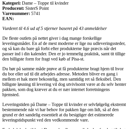
Kategori:
Dame – Toppe til kvinder
Producent:
SisterS Point
Varenummer:
5741
EAN:
Vurderet til
4.6
ud af 5 stjerner baseret på
43
anmeldelser
De fleste outlets på nettet giver i dag mange forskellige
leveringsmåder. En af de mest moderne er lige nu udleveringssteder,
og så kan du bare gå forbi efter produkterne lige præcis når det
passer ind i din kalender. Den er jo temmelig praktisk, samt tit tillige
den billigste form for fragt ved køb af Pisa-st.
Du bør på samme måde prøve at få produkterne bragt hjem til hvor
du bor eller ud til dit arbejdes adresse. Metoden bliver en gang i
mellem et hak mere bekostelig, men samtidig ret så fleksibel. Den
billigste løsning til levering vil dog utvivlsomt være at du selv henter
pakken, som dog kræver at du er nær internet forretningens
hjemsted.
Leveringstiden på Dame – Toppe til kvinder er selvfølgelig ekstremt
bestemmende når vi har behov for pakken lige om lidt, så af den
grund er det sandelig essentielt at du besigtiger det estimerede
leveringstidspunkt ved den vedkommende vare.