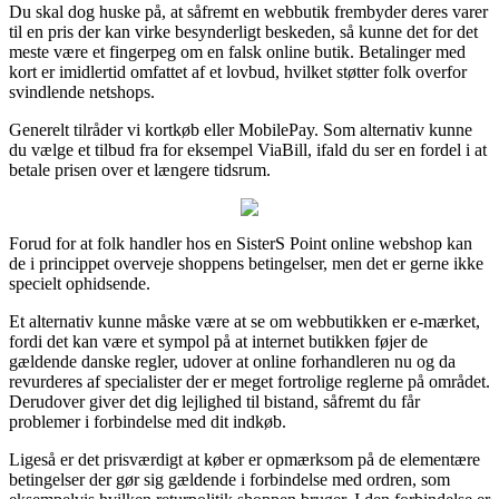
Du skal dog huske på, at såfremt en webbutik frembyder deres varer
til en pris der kan virke besynderligt beskeden, så kunne det for det
meste være et fingerpeg om en falsk online butik. Betalinger med
kort er imidlertid omfattet af et lovbud, hvilket støtter folk overfor
svindlende netshops.
Generelt tilråder vi kortkøb eller MobilePay. Som alternativ kunne
du vælge et tilbud fra for eksempel ViaBill, ifald du ser en fordel i at
betale prisen over et længere tidsrum.
Forud for at folk handler hos en SisterS Point online webshop kan
de i princippet overveje shoppens betingelser, men det er gerne ikke
specielt ophidsende.
Et alternativ kunne måske være at se om webbutikken er e-mærket,
fordi det kan være et sympol på at internet butikken føjer de
gældende danske regler, udover at online forhandleren nu og da
revurderes af specialister der er meget fortrolige reglerne på området.
Derudover giver det dig lejlighed til bistand, såfremt du får
problemer i forbindelse med dit indkøb.
Ligeså er det prisværdigt at køber er opmærksom på de elementære
betingelser der gør sig gældende i forbindelse med ordren, som