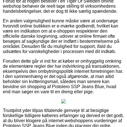
Forud for at nogen bestiller i en Tiger Of Sweden online
webshop behøver de reelt tage stilling til virksomhedens
handelsbetingelser, det er dog tit ikke særlig spændende.
En anden valgmulighed kunne måske være at undersøge
hvorvidt online butikken er e-mærke godkendt, hvilket kan
være en indikation om at e-shoppen respekterer den
officielle danske lovgivning, udover at online firmaet ofte
besøges af sagkyndige der er indført i bestemmelserne på
området. Desuden får du mulighed for support, ifald du
udsættes for vanskeligheder i processen med dit indkøb.
Foruden dette går vi ind for at køber er omhyggelig omkring
de elementære regler der har indvirkning på transaktionen,
eksempelvis den ombytningspolitik internet forretningen har.
I den sammenhæng er det også afgørende, at man altid
beholder sin kvitteringsmail, således man senere kan
bevidne sin shopping af Pistolero SSP Jeans Blue, hvad
end man søger en vare til en dreng eller pige.
Trustpilot yder tilpas tiltalende genveje til at besigtige
forskellige tidligere køberes erfaringer og derved er det godt,
at du bliver klogere på internet webshoppens vurderinger af
Pistolero SSP Jeans Blue inden du placerer din ordre.