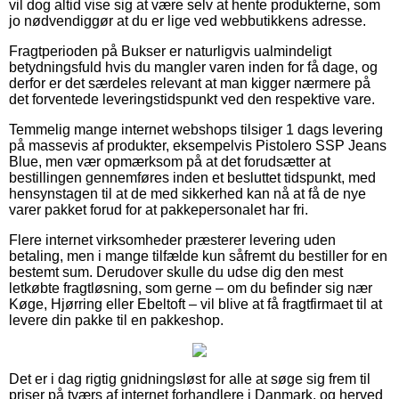
vil dog altid vise sig at være selv at hente produkterne, som
jo nødvendiggør at du er lige ved webbutikkens adresse.
Fragtperioden på Bukser er naturligvis ualmindeligt
betydningsfuld hvis du mangler varen inden for få dage, og
derfor er det særdeles relevant at man kigger nærmere på
det forventede leveringstidspunkt ved den respektive vare.
Temmelig mange internet webshops tilsiger 1 dags levering
på massevis af produkter, eksempelvis Pistolero SSP Jeans
Blue, men vær opmærksom på at det forudsætter at
bestillingen gennemføres inden et besluttet tidspunkt, med
hensynstagen til at de med sikkerhed kan nå at få de nye
varer pakket forud for at pakkepersonalet har fri.
Flere internet virksomheder præsterer levering uden
betaling, men i mange tilfælde kun såfremt du bestiller for en
bestemt sum. Derudover skulle du udse dig den mest
letkøbte fragtløsning, som gerne – om du befinder sig nær
Køge, Hjørring eller Ebeltoft – vil blive at få fragtfirmaet til at
levere din pakke til en pakkeshop.
Det er i dag rigtig gnidningsløst for alle at søge sig frem til
priser på tværs af internet forhandlere i Danmark, og herved