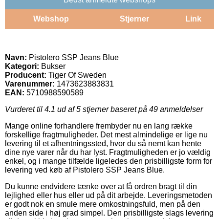
Webshop
Stjerner
Link
Navn:
Pistolero SSP Jeans Blue
Kategori:
Bukser
Producent:
Tiger Of Sweden
Varenummer:
1473623883831
EAN:
5710988590589
Vurderet til
4.1
ud af 5 stjerner baseret på
49
anmeldelser
Mange online forhandlere frembyder nu en lang række
forskellige fragtmuligheder. Det mest almindelige er lige nu
levering til et afhentningssted, hvor du så nemt kan hente
dine nye varer når du har lyst. Fragtmuligheden er jo vældig
enkel, og i mange tilfælde ligeledes den prisbilligste form for
levering ved køb af Pistolero SSP Jeans Blue.
Du kunne endvidere tænke over at få ordren bragt til din
lejlighed eller hus eller ud på dit arbejde. Leveringsmetoden
er godt nok en smule mere omkostningsfuld, men på den
anden side i høj grad simpel. Den prisbilligste slags levering