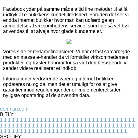
Facebook yder på samme måde altid fine metoder til at få
indtryk af e-butikkens kundetilfredshed. Foruden det ser vi
endda internet butikker hvor man kan udfærdige en
anmeldelse af virksomhedens service, som lige så vel bør
anvendes til at afveje hvor glade kunderne er.
Vores side er reklamefinansieret. Vi har et fast samarbejde
med en masse e-handler da vi formidler virksomhedernes
produkter, og høster honorar for så vidt den besøgende vi
sender videre realiserer et indkøb.
Informationer vedrørende varer og internet butikker
opdateres nu og da, men det er umuligt for os at give
garantier imod reguleringer der er implementeret siden
nyligste opdatering af de anvendte data.
derimart.com
BITLY:
1
1
1
1
1
1
1
1
1
1
1
1
1
1
1
1
1
1
1
1
1
1
1
1
1
1
1
1
1
1
1
1
1
1
1
1
1
1
1
1
1
1
1
1
1
1
1
1
1
1
1
1
1
1
1
1
1
1
1
1
1
1
1
1
1
1
1
1
1
1
1
1
1
1
1
1
1
1
1
1
1
1
1
1
1
1
1
1
1
1
1
1
1
1
1
1
1
1
1
1
SPOTIFY: