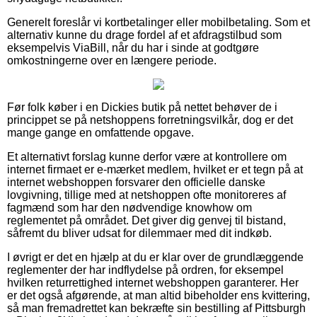
Generelt foreslår vi kortbetalinger eller mobilbetaling. Som et
alternativ kunne du drage fordel af et afdragstilbud som
eksempelvis ViaBill, når du har i sinde at godtgøre
omkostningerne over en længere periode.
Før folk køber i en Dickies butik på nettet behøver de i
princippet se på netshoppens forretningsvilkår, dog er det
mange gange en omfattende opgave.
Et alternativt forslag kunne derfor være at kontrollere om
internet firmaet er e-mærket medlem, hvilket er et tegn på at
internet webshoppen forsvarer den officielle danske
lovgivning, tillige med at netshoppen ofte monitoreres af
fagmænd som har den nødvendige knowhow om
reglementet på området. Det giver dig genvej til bistand,
såfremt du bliver udsat for dilemmaer med dit indkøb.
I øvrigt er det en hjælp at du er klar over de grundlæggende
reglementer der har indflydelse på ordren, for eksempel
hvilken returrettighed internet webshoppen garanterer. Her
er det også afgørende, at man altid bibeholder ens kvittering,
så man fremadrettet kan bekræfte sin bestilling af Pittsburgh