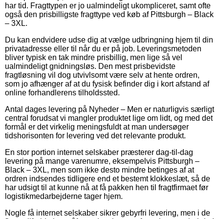
har tid. Fragttypen er jo ualmindeligt ukompliceret, samt ofte
også den prisbilligste fragttype ved køb af Pittsburgh – Black
– 3XL.
Du kan endvidere udse dig at vælge udbringning hjem til din
privatadresse eller til når du er på job. Leveringsmetoden
bliver typisk en tak mindre prisbillig, men lige så vel
ualmindeligt gnidningsløs. Den mest prisbevidste
fragtløsning vil dog utvivlsomt være selv at hente ordren,
som jo afhænger af at du fysisk befinder dig i kort afstand af
online forhandlerens tilholdssted.
Antal dages levering på Nyheder – Men er naturligvis særligt
central forudsat vi mangler produktet lige om lidt, og med det
formål er det virkelig meningsfuldt at man undersøger
tidshorisonten for levering ved det relevante produkt.
En stor portion internet selskaber præsterer dag-til-dag
levering på mange varenumre, eksempelvis Pittsburgh –
Black – 3XL, men som ikke desto mindre betinges af at
ordren indsendes tidligere end et bestemt klokkeslæt, så de
har udsigt til at kunne nå at få pakken hen til fragtfirmaet før
logistikmedarbejderne tager hjem.
Nogle få internet selskaber sikrer gebyrfri levering, men i de