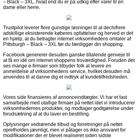
– Black – 3XL, hvad end du er på udkig efter varer til en
dame eller herre.
Trustpilot leverer flere gunstige løsninger til at dechifrere
adskillige eksisterende køberes opfattelser og herved er det
en hjælp, at du betragter internet virksomhedens omtaler af
Pittsburgh – Black – 3XL før du færdiggør din shopping.
Facebook genererer desuden ganske tiltalende genveje til
at få en idé om internet shoppens troværdighed. Foruden det
ses mange e-firmaer som tilbyder folk at levere en
anmeldelse af virksomhedens service, hvilket desuden må
anvendes til at danne dig et indtryk af kundetilfredsheden.
Vores side finansieres af annonceindtægter. Vi har et fast
samarbejde med utallige firmaer på nettet idet vi introducerer
virksomhedernes produkter, og modtager godtgørelse under
forudsætning af at du laver en bestilling.
Oplysninger vedrørende tilbud og forretninger på nettet
opretholdes jævnligt, men vi påtager os ikke ansvaret for
modifikationer der er blevet realiseret siden sidste