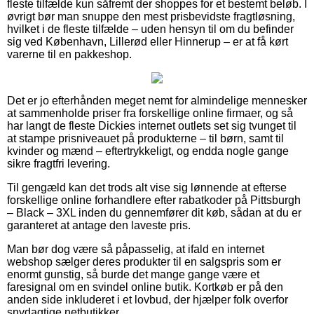
fleste tilfælde kun såfremt der shoppes for et bestemt beløb. I
øvrigt bør man snuppe den mest prisbevidste fragtløsning,
hvilket i de fleste tilfælde – uden hensyn til om du befinder
sig ved København, Lillerød eller Hinnerup – er at få kørt
varerne til en pakkeshop.
Det er jo efterhånden meget nemt for almindelige mennesker
at sammenholde priser fra forskellige online firmaer, og så
har langt de fleste Dickies internet outlets set sig tvunget til
at stampe prisniveauet på produkterne – til børn, samt til
kvinder og mænd – eftertrykkeligt, og endda nogle gange
sikre fragtfri levering.
Til gengæld kan det trods alt vise sig lønnende at efterse
forskellige online forhandlere efter rabatkoder på Pittsburgh
– Black – 3XL inden du gennemfører dit køb, sådan at du er
garanteret at antage den laveste pris.
Man bør dog være så påpasselig, at ifald en internet
webshop sælger deres produkter til en salgspris som er
enormt gunstig, så burde det mange gange være et
faresignal om en svindel online butik. Kortkøb er på den
anden side inkluderet i et lovbud, der hjælper folk overfor
snydagtige netbutikker.