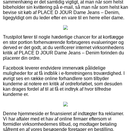
sammenhæng er det samtidig vigtigt, at man når som helst
bibeholder sin kvittering på e-mail, så man når som helst kan
bevise sit køb af PLACE D JOUR Dame Jeans – Denim,
ligegyldigt om du leder efter en vare til en herre eller dame.
Trustpilot fører til nogle hæderlige chancer for at kortlægge
en stor portion forhenværende forbrugeres evalueringer og
derved er det godt, at du verificerer internet virksomhedens
kritik af PLACE D JOUR Dame Jeans – Denim forinden du
placerer din ordre.
Facebook leverer endvidere immervæk pålidelige
muligheder for at få indblik i e-forretningens troværdighed. I
øvrigt ses en række online forhandlere som tilbyder
kunderne at notere en kritik af ordreforløbet, som desuden
kan drages fordel af til at få et indtryk af hvor tilfredse
kunderne er.
Denne hjemmeside er finansieret af indtægter fra reklamer.
Vi har aftaler med et hav af online firmaer eftersom vi
formidler virksomhedernes tilbud, og modtager betaling
såfremt en af vores besøgende foretager en bestilling.