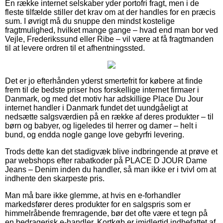
En række internet selskaber yder portofri fragt, men i de
fleste tilfælde stiller det krav om at der handles for en præcis
sum. I øvrigt må du snuppe den mindst kostelige
fragtmulighed, hvilket mange gange – hvad end man bor ved
Vejle, Frederikssund eller Ribe – vil være at få fragtmanden
til at levere ordren til et afhentningssted.
Det er jo efterhånden yderst smertefrit for købere at finde
frem til de bedste priser hos forskellige internet firmaer i
Danmark, og med det motiv har adskillige Place Du Jour
internet handler i Danmark fundet det uundgåeligt at
nedsætte salgsværdien på en række af deres produkter – til
børn og babyer, og ligeledes til herrer og damer – helt i
bund, og endda nogle gange love gebyrfri levering.
Trods dette kan det stadigvæk blive indbringende at prøve et
par webshops efter rabatkoder på PLACE D JOUR Dame
Jeans – Denim inden du handler, så man ikke er i tvivl om at
indhente den skarpeste pris.
Man må bare ikke glemme, at hvis en e-forhandler
markedsfører deres produkter for en salgspris som er
himmelråbende fremragende, bør det ofte være et tegn på
en bedragerisk e-handler. Kortkøb er imidlertid indbefattet af