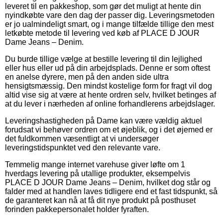
leveret til en pakkeshop, som gør det muligt at hente din
nyindkøbte vare den dag der passer dig. Leveringsmetoden
er jo ualmindeligt smart, og i mange tilfælde tillige den mest
letkøbte metode til levering ved køb af PLACE D JOUR
Dame Jeans – Denim.
Du burde tillige vælge at bestille levering til din lejlighed
eller hus eller ud på din arbejdsplads. Denne er som oftest
en anelse dyrere, men på den anden side ultra
hensigtsmæssig. Den mindst kostelige form for fragt vil dog
altid vise sig at være at hente ordren selv, hvilket betinges af
at du lever i nærheden af online forhandlerens arbejdslager.
Leveringshastigheden på Dame kan være vældig aktuel
forudsat vi behøver ordren om et øjeblik, og i det øjemed er
det fuldkommen væsentligt at vi undersøger
leveringstidspunktet ved den relevante vare.
Temmelig mange internet varehuse giver løfte om 1
hverdags levering på utallige produkter, eksempelvis
PLACE D JOUR Dame Jeans – Denim, hvilket dog står og
falder med at handlen laves tidligere end et fast tidspunkt, så
de garanteret kan nå at få dit nye produkt på posthuset
forinden pakkepersonalet holder fyraften.