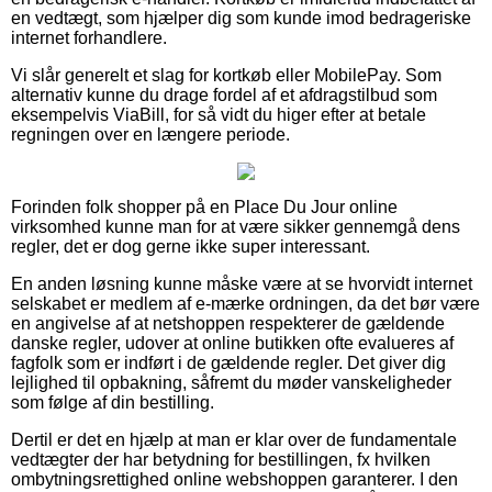
en vedtægt, som hjælper dig som kunde imod bedrageriske
internet forhandlere.
Vi slår generelt et slag for kortkøb eller MobilePay. Som
alternativ kunne du drage fordel af et afdragstilbud som
eksempelvis ViaBill, for så vidt du higer efter at betale
regningen over en længere periode.
Forinden folk shopper på en Place Du Jour online
virksomhed kunne man for at være sikker gennemgå dens
regler, det er dog gerne ikke super interessant.
En anden løsning kunne måske være at se hvorvidt internet
selskabet er medlem af e-mærke ordningen, da det bør være
en angivelse af at netshoppen respekterer de gældende
danske regler, udover at online butikken ofte evalueres af
fagfolk som er indført i de gældende regler. Det giver dig
lejlighed til opbakning, såfremt du møder vanskeligheder
som følge af din bestilling.
Dertil er det en hjælp at man er klar over de fundamentale
vedtægter der har betydning for bestillingen, fx hvilken
ombytningsrettighed online webshoppen garanterer. I den