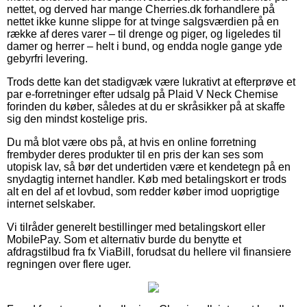
nettet, og derved har mange Cherries.dk forhandlere på
nettet ikke kunne slippe for at tvinge salgsværdien på en
række af deres varer – til drenge og piger, og ligeledes til
damer og herrer – helt i bund, og endda nogle gange yde
gebyrfri levering.
Trods dette kan det stadigvæk være lukrativt at efterprøve et
par e-forretninger efter udsalg på Plaid V Neck Chemise
forinden du køber, således at du er skråsikker på at skaffe
sig den mindst kostelige pris.
Du må blot være obs på, at hvis en online forretning
frembyder deres produkter til en pris der kan ses som
utopisk lav, så bør det undertiden være et kendetegn på en
snydagtig internet handler. Køb med betalingskort er trods
alt en del af et lovbud, som redder køber imod uoprigtige
internet selskaber.
Vi tilråder generelt bestillinger med betalingskort eller
MobilePay. Som et alternativ burde du benytte et
afdragstilbud fra fx ViaBill, forudsat du hellere vil finansiere
regningen over flere uger.