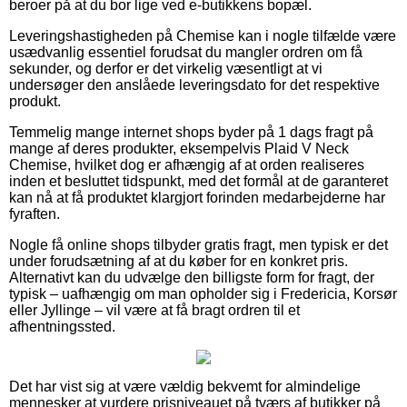
beroer på at du bor lige ved e-butikkens bopæl.
Leveringshastigheden på Chemise kan i nogle tilfælde være
usædvanlig essentiel forudsat du mangler ordren om få
sekunder, og derfor er det virkelig væsentligt at vi
undersøger den anslåede leveringsdato for det respektive
produkt.
Temmelig mange internet shops byder på 1 dags fragt på
mange af deres produkter, eksempelvis Plaid V Neck
Chemise, hvilket dog er afhængig af at orden realiseres
inden et besluttet tidspunkt, med det formål at de garanteret
kan nå at få produktet klargjort forinden medarbejderne har
fyraften.
Nogle få online shops tilbyder gratis fragt, men typisk er det
under forudsætning af at du køber for en konkret pris.
Alternativt kan du udvælge den billigste form for fragt, der
typisk – uafhængig om man opholder sig i Fredericia, Korsør
eller Jyllinge – vil være at få bragt ordren til et
afhentningssted.
Det har vist sig at være vældig bekvemt for almindelige
mennesker at vurdere prisniveauet på tværs af butikker på