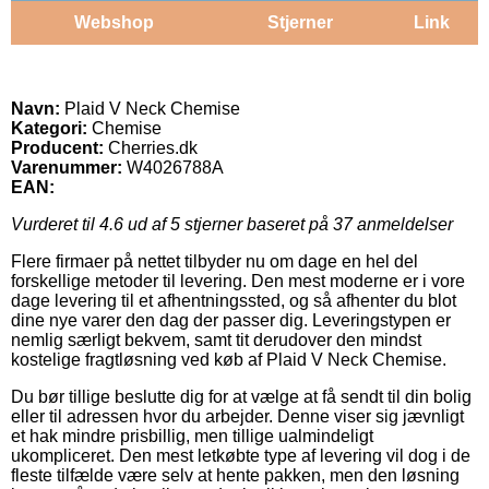
Webshop
Stjerner
Link
Navn:
Plaid V Neck Chemise
Kategori:
Chemise
Producent:
Cherries.dk
Varenummer:
W4026788A
EAN:
Vurderet til
4.6
ud af 5 stjerner baseret på
37
anmeldelser
Flere firmaer på nettet tilbyder nu om dage en hel del
forskellige metoder til levering. Den mest moderne er i vore
dage levering til et afhentningssted, og så afhenter du blot
dine nye varer den dag der passer dig. Leveringstypen er
nemlig særligt bekvem, samt tit derudover den mindst
kostelige fragtløsning ved køb af Plaid V Neck Chemise.
Du bør tillige beslutte dig for at vælge at få sendt til din bolig
eller til adressen hvor du arbejder. Denne viser sig jævnligt
et hak mindre prisbillig, men tillige ualmindeligt
ukompliceret. Den mest letkøbte type af levering vil dog i de
fleste tilfælde være selv at hente pakken, men den løsning