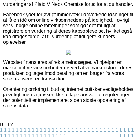
vurderinger af Plaid V Neck Chemise forud for at du handler.
Facebook yder for øvrigt immervæk udmærkede løsninger til
at få en idé om online virksomhedens pålidelighed. I øvrigt
ser vi nogle online forretninger som gør det muligt at
registrere en vurdering af deres købsoplevelse, hvilket også
kan drages fordel af til vurdering af tidligere kunders
oplevelser.
Websitet finansieres af reklameindtægter. Vi hjælper en
masse online virksomheder derved at vi markedsfører deres
produkter, og tager imod betaling om en bruger fra vores
side realiserer en transaktion.
Orientering omkring tilbud og internet butikker vedligeholdes
jævnligt, men vi ønsker ikke at tage ansvar for reguleringer
der potentielt er implementeret siden sidste opdatering af
sidens data.
BITLY:
1
1
1
1
1
1
1
1
1
1
1
1
1
1
1
1
1
1
1
1
1
1
1
1
1
1
1
1
1
1
1
1
1
1
1
1
1
1
1
1
1
1
1
1
1
1
1
1
1
1
1
1
1
1
1
1
1
1
1
1
1
1
1
1
1
1
1
1