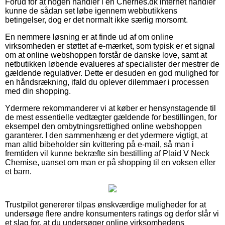
Forud for at nogen handler i en Cherries.dk internet handler
kunne de sådan set løbe igennem webbutikkens
betingelser, dog er det normalt ikke særlig morsomt.
En nemmere løsning er at finde ud af om online
virksomheden er støttet af e-mærket, som typisk er et signal
om at online webshoppen forstår de danske love, samt at
netbutikken løbende evalueres af specialister der mestrer de
gældende regulativer. Dette er desuden en god mulighed for
en håndsrækning, ifald du oplever dilemmaer i processen
med din shopping.
Ydermere rekommanderer vi at køber er hensynstagende til
de mest essentielle vedtægter gældende for bestillingen, for
eksempel den ombytningsrettighed online webshoppen
garanterer. I den sammenhæng er det ydermere vigtigt, at
man altid bibeholder sin kvittering på e-mail, så man i
fremtiden vil kunne bekræfte sin bestilling af Plaid V Neck
Chemise, uanset om man er på shopping til en voksen eller
et barn.
Trustpilot genererer tilpas ønskværdige muligheder for at
undersøge flere andre konsumenters ratings og derfor slår vi
et slag for, at du undersøger online virksomhedens