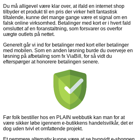
Du må alligevel være klar over, at ifald en internet shop
tilbyder et produkt til en pris der virker helt fantastisk
tiltalende, kunne det mange gange være et signal om en
falsk online virksomhed. Betalinger med kort er i hvert fald
omsluttet af en foranstaltning, som forsvarer os overfor
uægte outlets på nettet.
Generelt går vi ind for betalinger med kort eller betalinger
med mobilen. Som en anden løsning burde du overveje en
løsning på afbetaling som fx ViaBill, for så vidt du
efterspørger at honorere betalingen senere.
Før folk bestiller hos en PLAIN webbutik kan man for at
være sikker løbe igennem e-butikkens handelsvilkår, det er
dog uden tvivl et omfattende projekt.
Et nemmere alternativ kunne være at se hvorvidt e-shoppen