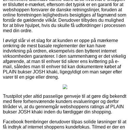
er tilsluttet e-mærket, eftersom det typisk er en garanti for at
webshoppen forsvarer de danske retningslinjer, foruden at
online forretningen lejlighedsvis besigtiges af fagmænd som
forstår de gældende vilkår. Derudover tilbydes du mulighed
for at blive hjulpet, hvis du skulle få udfordringer i processen
med din ordre.
I øvrigt slår vi et slag for at kunden er oppe på mærkerne
omkring de mest basale reglementer der kan have
indvirkning på ordren, eksempelvis den bytteret internet
virksomheden garanterer. I den sammenhæng er det virkelig
afgørende, at man til enhver tid sikrer ens kvittering på e-
mail, således man til enhver tid kan dokumentere købet af
PLAIN bukser JOSH khaki, ligegyldigt om man søger efter
varer til en pige eller dreng.
Trustpilot yder altid passelige genveje til at gøre dig bekendt
med flere forhenværende kunders evalueringer og derfor
tilråder vi, at du gennemgår webshoppens ratings af PLAIN
bukser JOSH khaki inden du færdiggør din shopping.
Facebook frembringer derudover tilpas solide løsninger til at
få indtryk af internet shoppens kundefokus. Tilmed er der en