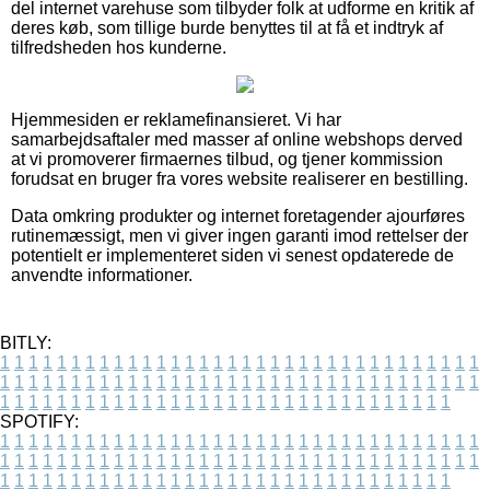
del internet varehuse som tilbyder folk at udforme en kritik af
deres køb, som tillige burde benyttes til at få et indtryk af
tilfredsheden hos kunderne.
Hjemmesiden er reklamefinansieret. Vi har
samarbejdsaftaler med masser af online webshops derved
at vi promoverer firmaernes tilbud, og tjener kommission
forudsat en bruger fra vores website realiserer en bestilling.
Data omkring produkter og internet foretagender ajourføres
rutinemæssigt, men vi giver ingen garanti imod rettelser der
potentielt er implementeret siden vi senest opdaterede de
anvendte informationer.
BITLY:
1
1
1
1
1
1
1
1
1
1
1
1
1
1
1
1
1
1
1
1
1
1
1
1
1
1
1
1
1
1
1
1
1
1
1
1
1
1
1
1
1
1
1
1
1
1
1
1
1
1
1
1
1
1
1
1
1
1
1
1
1
1
1
1
1
1
1
1
1
1
1
1
1
1
1
1
1
1
1
1
1
1
1
1
1
1
1
1
1
1
1
1
1
1
1
1
1
1
1
1
SPOTIFY:
1
1
1
1
1
1
1
1
1
1
1
1
1
1
1
1
1
1
1
1
1
1
1
1
1
1
1
1
1
1
1
1
1
1
1
1
1
1
1
1
1
1
1
1
1
1
1
1
1
1
1
1
1
1
1
1
1
1
1
1
1
1
1
1
1
1
1
1
1
1
1
1
1
1
1
1
1
1
1
1
1
1
1
1
1
1
1
1
1
1
1
1
1
1
1
1
1
1
1
1