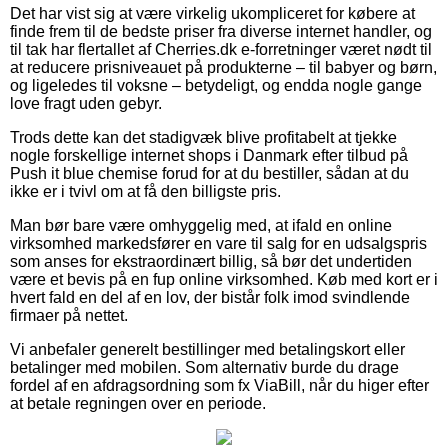
Det har vist sig at være virkelig ukompliceret for købere at
finde frem til de bedste priser fra diverse internet handler, og
til tak har flertallet af Cherries.dk e-forretninger været nødt til
at reducere prisniveauet på produkterne – til babyer og børn,
og ligeledes til voksne – betydeligt, og endda nogle gange
love fragt uden gebyr.
Trods dette kan det stadigvæk blive profitabelt at tjekke
nogle forskellige internet shops i Danmark efter tilbud på
Push it blue chemise forud for at du bestiller, sådan at du
ikke er i tvivl om at få den billigste pris.
Man bør bare være omhyggelig med, at ifald en online
virksomhed markedsfører en vare til salg for en udsalgspris
som anses for ekstraordinært billig, så bør det undertiden
være et bevis på en fup online virksomhed. Køb med kort er i
hvert fald en del af en lov, der bistår folk imod svindlende
firmaer på nettet.
Vi anbefaler generelt bestillinger med betalingskort eller
betalinger med mobilen. Som alternativ burde du drage
fordel af en afdragsordning som fx ViaBill, når du higer efter
at betale regningen over en periode.