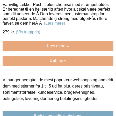
Vanvittig lækker Push it blue chemise med strømpeholder.
Er beregnet til en hel særlig aften hvor alt skal være perfekt
som dit udseende.Â Den leveres med justerbar strop for
perfekt pasform. Matchende g-streng medfølgerFås i flere
farver, se dem herÂ Â
(Læs mere)
279
kr.
(Vis fragtpris)
Læs mere »
Køb nu »
Vi har gennemgået de mest populære webshops og anmeldt
dem med stjerner fra 1 til 5 ud fra bl.a. deres prisniveau,
sortimentstørrelse, kundeservice, brugervenlighed,
betingelser, leveringsformer og betalingsmuligheder.
Bedst anmeldte webshops