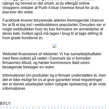
ratings og herved er det smart, at du eftergår online
shoppens omtaler af Push it blue chemise forud for at du
placerer din ordre.
Facebook leverer tilsvarende aldeles fremragende chancer
for at få et kig ind i webbutikkens popularitet. Desuden ser vi
nogle webbutikker hvor du kan formulere en anmeldelse af
deres køb, hvilket også må tages i brug til at tage stilling til
hvor glade kunderne er.
Websitet finansieres af reklamer. Vi har samarbejdsaftaler
med flere outlets på nettet i Danmark da vi formidler
firmaernes tilbud, og høster kommission ifald vores
besøgende foretager en ordre.
Informationer om produkter og e-firmaer understøttes tit, men
det er ikke muligt for os at give garantier imod reguleringer
der er blevet udarbejdet siden nyligste opdatering af de viste
informationer.
BITLY:
1
1
1
1
1
1
1
1
1
1
1
1
1
1
1
1
1
1
1
1
1
1
1
1
1
1
1
1
1
1
1
1
1
1