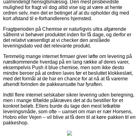
ualmindeligt hensigtsmæssig. Den mest prisbevidste
mulighed for fragt vil dog altid vise sig at være at hente
ordren selv, men det er betinget af at du opholder dig med
kort afstand til e-forhandlerens hjemsted.
Fragtperioden på Chemise er naturligvis ultra afgørende
såfremt vi behøver produktet inden for få dage, og derfor er
det relativt væsentligt at vi checker den anslåede
leveringsdato ved det relevante produkt.
Temmelig mange internet firmaer giver løfte om levering på
næstkommende hverdag på en lang række af deres varer,
eksempelvis Push it blue chemise, men som ikke desto
mindre beroer på at ordren laves før et besluttet klokkeslæt,
med det formål at de har en chance for at nå at få varerne
afsendt forinden de pakkeansatte har fyraften.
Indtil flere internet selskaber sikrer levering uden beregning,
men i mange tilfælde påkræves det at du bestiller for et
konkret beløb. Ellers burde du tage den mest letkøbte
leveringsmåde, som ofte – uanset om man er nær Horsens,
Hobro eller Vejen – vil blive at få dem til at køre pakken til en
pakkeshop.