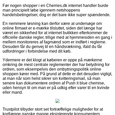
Før nogen shopper i en Cherries.dk internet handler burde
man principielt løbe igennem netshoppens
handelsbetingelser, dog er det bare ikke super spændende.
En nemmere løsning kan derfor være at undersøge om
online firmaet er e-mærke tilsluttet, siden det længe har
været en sikkerhed for at internet butikken efterkommer de
officielle danske regler, tillige med at hjemmesiden en gang i
mellem monitoreres af fagmænd som er indført i reglerne.
Desuden får du genvej til en håndsrækning, ifald du får
udfordringer i forbindelse med dit køb.
Ydermere er det klogt at køberen er oppe på mærkerne
omkring de mest centrale reglementer der har betydning for
ordren, som eksempelvis den ombytningspolitik online
shoppen kører med. På grund af dette er det desuden vigtigt,
at man når som helst sikrer sin kvitteringsmail, så man
senere kan dokumentere ordren af Push it blue chemise,
uden hensyn til om man er på udkig efter varer til en kvinde
eller mand.
Trustpilot tilbyder stort set fortræffelige muligheder for at
kortlægge ganske mange eksisterende konsumenters