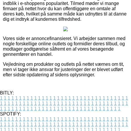
indblik i e-shoppens popularitet. Tilmed møder vi mange
firmaer på nettet hvor du kan offentliggøre en omtale af
deres køb, hvilket på samme måde kan udnyttes til at danne
dig et indtryk af kundernes tilfredshed.
Vores side er annoncefinansieret. Vi arbejder sammen med
nogle forskellige online outlets og formidler deres tilbud, og
modtager godtgørelse såfremt en af vores besøgende
gennemfører en handel.
Vejledning om produkter og outlets på nettet værnes om tit,
men vi tager ikke ansvar for justeringer der er blevet udført
efter sidste opdatering af sidens oplysninger.
BITLY:
1
1
1
1
1
1
1
1
1
1
1
1
1
1
1
1
1
1
1
1
1
1
1
1
1
1
1
1
1
1
1
1
1
1
1
1
1
1
1
1
1
1
1
1
1
1
1
1
1
1
1
1
1
1
1
1
1
1
1
1
1
1
1
1
1
1
1
1
1
1
1
1
1
1
1
1
1
1
1
1
1
1
1
1
1
1
1
1
1
1
1
1
1
1
1
1
1
1
1
1
SPOTIFY:
1
1
1
1
1
1
1
1
1
1
1
1
1
1
1
1
1
1
1
1
1
1
1
1
1
1
1
1
1
1
1
1
1
1
1
1
1
1
1
1
1
1
1
1
1
1
1
1
1
1
1
1
1
1
1
1
1
1
1
1
1
1
1
1
1
1
1
1
1
1
1
1
1
1
1
1
1
1
1
1
1
1
1
1
1
1
1
1
1
1
1
1
1
1
1
1
1
1
1
1