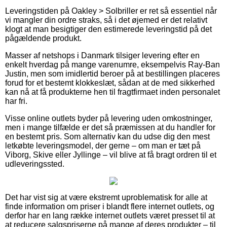
Leveringstiden på Oakley > Solbriller er ret så essentiel når
vi mangler din ordre straks, så i det øjemed er det relativt
klogt at man besigtiger den estimerede leveringstid på det
pågældende produkt.
Masser af netshops i Danmark tilsiger levering efter en
enkelt hverdag på mange varenumre, eksempelvis Ray-Ban
Justin, men som imidlertid beroer på at bestillingen placeres
forud for et bestemt klokkeslæt, sådan at de med sikkerhed
kan nå at få produkterne hen til fragtfirmaet inden personalet
har fri.
Visse online outlets byder på levering uden omkostninger,
men i mange tilfælde er det så præmissen at du handler for
en bestemt pris. Som alternativ kan du udse dig den mest
letkøbte leveringsmodel, der gerne – om man er tæt på
Viborg, Skive eller Jyllinge – vil blive at få bragt ordren til et
udleveringssted.
Det har vist sig at være ekstremt uproblematisk for alle at
finde information om priser i blandt flere internet outlets, og
derfor har en lang række internet outlets været presset til at
at reducere salgspriserne på mange af deres produkter – til