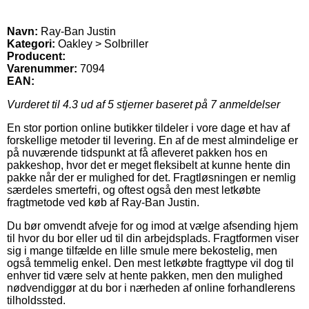
Navn:
Ray-Ban Justin
Kategori:
Oakley > Solbriller
Producent:
Varenummer:
7094
EAN:
Vurderet til
4.3
ud af 5 stjerner baseret på
7
anmeldelser
En stor portion online butikker tildeler i vore dage et hav af
forskellige metoder til levering. En af de mest almindelige er
på nuværende tidspunkt at få afleveret pakken hos en
pakkeshop, hvor det er meget fleksibelt at kunne hente din
pakke når der er mulighed for det. Fragtløsningen er nemlig
særdeles smertefri, og oftest også den mest letkøbte
fragtmetode ved køb af Ray-Ban Justin.
Du bør omvendt afveje for og imod at vælge afsending hjem
til hvor du bor eller ud til din arbejdsplads. Fragtformen viser
sig i mange tilfælde en lille smule mere bekostelig, men
også temmelig enkel. Den mest letkøbte fragttype vil dog til
enhver tid være selv at hente pakken, men den mulighed
nødvendiggør at du bor i nærheden af online forhandlerens
tilholdssted.