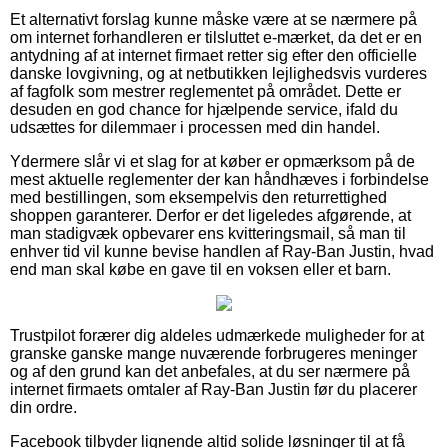
Et alternativt forslag kunne måske være at se nærmere på
om internet forhandleren er tilsluttet e-mærket, da det er en
antydning af at internet firmaet retter sig efter den officielle
danske lovgivning, og at netbutikken lejlighedsvis vurderes
af fagfolk som mestrer reglementet på området. Dette er
desuden en god chance for hjælpende service, ifald du
udsættes for dilemmaer i processen med din handel.
Ydermere slår vi et slag for at køber er opmærksom på de
mest aktuelle reglementer der kan håndhæves i forbindelse
med bestillingen, som eksempelvis den returrettighed
shoppen garanterer. Derfor er det ligeledes afgørende, at
man stadigvæk opbevarer ens kvitteringsmail, så man til
enhver tid vil kunne bevise handlen af Ray-Ban Justin, hvad
end man skal købe en gave til en voksen eller et barn.
Trustpilot forærer dig aldeles udmærkede muligheder for at
granske ganske mange nuværende forbrugeres meninger
og af den grund kan det anbefales, at du ser nærmere på
internet firmaets omtaler af Ray-Ban Justin før du placerer
din ordre.
Facebook tilbyder lignende altid solide løsninger til at få