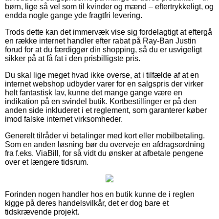
børn, lige så vel som til kvinder og mænd – eftertrykkeligt, og
endda nogle gange yde fragtfri levering.
Trods dette kan det immervæk vise sig fordelagtigt at eftergå
en række internet handler efter rabat på Ray-Ban Justin
forud for at du færdiggør din shopping, så du er usvigeligt
sikker på at få fat i den prisbilligste pris.
Du skal lige meget hvad ikke overse, at i tilfælde af at en
internet webshop udbyder varer for en salgspris der virker
helt fantastisk lav, kunne det mange gange være en
indikation på en svindel butik. Kortbestillinger er på den
anden side inkluderet i et reglement, som garanterer køber
imod falske internet virksomheder.
Generelt tilråder vi betalinger med kort eller mobilbetaling.
Som en anden løsning bør du overveje en afdragsordning
fra f.eks. ViaBill, for så vidt du ønsker at afbetale pengene
over et længere tidsrum.
Forinden nogen handler hos en butik kunne de i reglen
kigge på deres handelsvilkår, det er dog bare et
tidskrævende projekt.