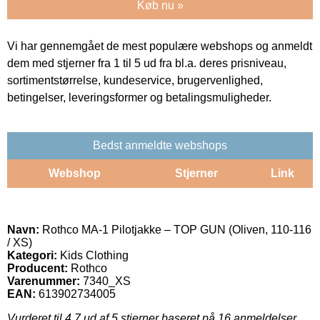
Køb nu »
Vi har gennemgået de mest populære webshops og anmeldt
dem med stjerner fra 1 til 5 ud fra bl.a. deres prisniveau,
sortimentstørrelse, kundeservice, brugervenlighed,
betingelser, leveringsformer og betalingsmuligheder.
Bedst anmeldte webshops
Webshop
Stjerner
Link
Navn:
Rothco MA-1 Pilotjakke – TOP GUN (Oliven, 110-116
/ XS)
Kategori:
Kids Clothing
Producent:
Rothco
Varenummer:
7340_XS
EAN:
613902734005
Vurderet til
4.7
ud af 5 stjerner baseret på
16
anmeldelser