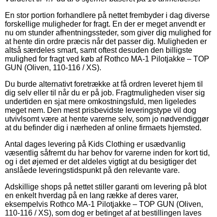
En stor portion forhandlere på nettet frembyder i dag diverse
forskellige muligheder for fragt. En der er meget anvendt er
nu om stunder afhentningssteder, som giver dig mulighed for
at hente din ordre præcis når det passer dig. Muligheden er
altså særdeles smart, samt oftest desuden den billigste
mulighed for fragt ved køb af Rothco MA-1 Pilotjakke – TOP
GUN (Oliven, 110-116 / XS).
Du burde alternativt foretrække at få ordren leveret hjem til
dig selv eller til når du er på job. Fragtmuligheden viser sig
undertiden en sjat mere omkostningsfuld, men ligeledes
meget nem. Den mest prisbevidste leveringstype vil dog
utvivlsomt være at hente varerne selv, som jo nødvendiggør
at du befinder dig i nærheden af online firmaets hjemsted.
Antal dages levering på Kids Clothing er usædvanlig
væsentlig såfremt du har behov for varerne inden for kort tid,
og i det øjemed er det aldeles vigtigt at du besigtiger det
anslåede leveringstidspunkt på den relevante vare.
Adskillige shops på nettet stiller garanti om levering på blot
en enkelt hverdag på en lang række af deres varer,
eksempelvis Rothco MA-1 Pilotjakke – TOP GUN (Oliven,
110-116 / XS), som dog er betinget af at bestillingen laves