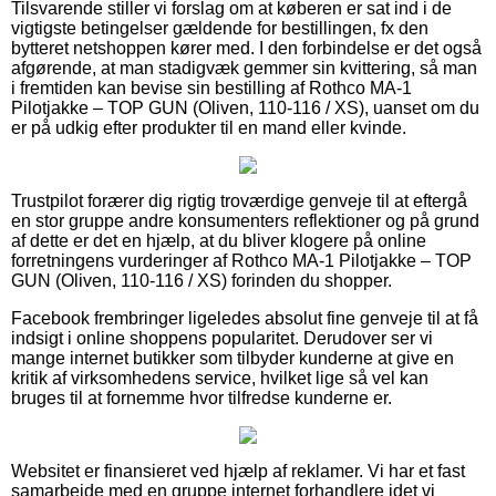
Tilsvarende stiller vi forslag om at køberen er sat ind i de
vigtigste betingelser gældende for bestillingen, fx den
bytteret netshoppen kører med. I den forbindelse er det også
afgørende, at man stadigvæk gemmer sin kvittering, så man
i fremtiden kan bevise sin bestilling af Rothco MA-1
Pilotjakke – TOP GUN (Oliven, 110-116 / XS), uanset om du
er på udkig efter produkter til en mand eller kvinde.
Trustpilot forærer dig rigtig troværdige genveje til at eftergå
en stor gruppe andre konsumenters reflektioner og på grund
af dette er det en hjælp, at du bliver klogere på online
forretningens vurderinger af Rothco MA-1 Pilotjakke – TOP
GUN (Oliven, 110-116 / XS) forinden du shopper.
Facebook frembringer ligeledes absolut fine genveje til at få
indsigt i online shoppens popularitet. Derudover ser vi
mange internet butikker som tilbyder kunderne at give en
kritik af virksomhedens service, hvilket lige så vel kan
bruges til at fornemme hvor tilfredse kunderne er.
Websitet er finansieret ved hjælp af reklamer. Vi har et fast
samarbejde med en gruppe internet forhandlere idet vi