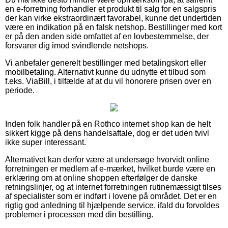
en e-forretning forhandler et produkt til salg for en salgspris
der kan virke ekstraordinært favorabel, kunne det undertiden
være en indikation på en falsk netshop. Bestillinger med kort
er på den anden side omfattet af en lovbestemmelse, der
forsvarer dig imod svindlende netshops.
Vi anbefaler generelt bestillinger med betalingskort eller
mobilbetaling. Alternativt kunne du udnytte et tilbud som
f.eks. ViaBill, i tilfælde af at du vil honorere prisen over en
periode.
Inden folk handler på en Rothco internet shop kan de helt
sikkert kigge på dens handelsaftale, dog er det uden tvivl
ikke super interessant.
Alternativet kan derfor være at undersøge hvorvidt online
forretningen er medlem af e-mærket, hvilket burde være en
erklæring om at online shoppen efterfølger de danske
retningslinjer, og at internet forretningen rutinemæssigt tilses
af specialister som er indført i lovene på området. Det er en
rigtig god anledning til hjælpende service, ifald du forvoldes
problemer i processen med din bestilling.