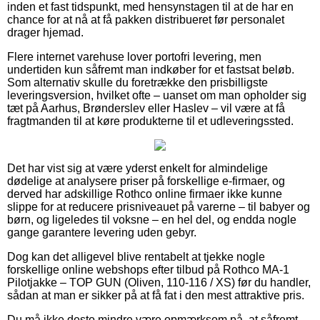
inden et fast tidspunkt, med hensynstagen til at de har en
chance for at nå at få pakken distribueret før personalet
drager hjemad.
Flere internet varehuse lover portofri levering, men
undertiden kun såfremt man indkøber for et fastsat beløb.
Som alternativ skulle du foretrække den prisbilligste
leveringsversion, hvilket ofte – uanset om man opholder sig
tæt på Aarhus, Brønderslev eller Haslev – vil være at få
fragtmanden til at køre produkterne til et udleveringssted.
Det har vist sig at være yderst enkelt for almindelige
dødelige at analysere priser på forskellige e-firmaer, og
derved har adskillige Rothco online firmaer ikke kunne
slippe for at reducere prisniveauet på varerne – til babyer og
børn, og ligeledes til voksne – en hel del, og endda nogle
gange garantere levering uden gebyr.
Dog kan det alligevel blive rentabelt at tjekke nogle
forskellige online webshops efter tilbud på Rothco MA-1
Pilotjakke – TOP GUN (Oliven, 110-116 / XS) før du handler,
sådan at man er sikker på at få fat i den mest attraktive pris.
Du må ikke desto mindre være opmærksom på, at såfremt