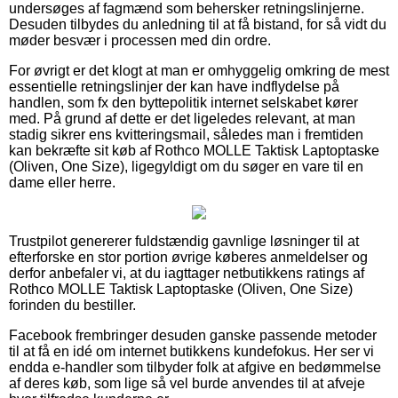
undersøges af fagmænd som behersker retningslinjerne.
Desuden tilbydes du anledning til at få bistand, for så vidt du
møder besvær i processen med din ordre.
For øvrigt er det klogt at man er omhyggelig omkring de mest
essentielle retningslinjer der kan have indflydelse på
handlen, som fx den byttepolitik internet selskabet kører
med. På grund af dette er det ligeledes relevant, at man
stadig sikrer ens kvitteringsmail, således man i fremtiden
kan bekræfte sit køb af Rothco MOLLE Taktisk Laptoptaske
(Oliven, One Size), ligegyldigt om du søger en vare til en
dame eller herre.
Trustpilot genererer fuldstændig gavnlige løsninger til at
efterforske en stor portion øvrige køberes anmeldelser og
derfor anbefaler vi, at du iagttager netbutikkens ratings af
Rothco MOLLE Taktisk Laptoptaske (Oliven, One Size)
forinden du bestiller.
Facebook frembringer desuden ganske passende metoder
til at få en idé om internet butikkens kundefokus. Her ser vi
endda e-handler som tilbyder folk at afgive en bedømmelse
af deres køb, som lige så vel burde anvendes til at afveje