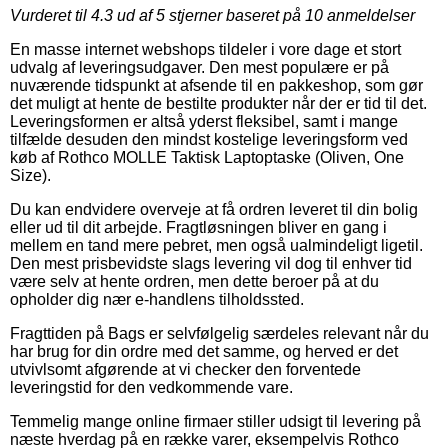
Vurderet til
4.3
ud af 5 stjerner baseret på
10
anmeldelser
En masse internet webshops tildeler i vore dage et stort
udvalg af leveringsudgaver. Den mest populære er på
nuværende tidspunkt at afsende til en pakkeshop, som gør
det muligt at hente de bestilte produkter når der er tid til det.
Leveringsformen er altså yderst fleksibel, samt i mange
tilfælde desuden den mindst kostelige leveringsform ved
køb af Rothco MOLLE Taktisk Laptoptaske (Oliven, One
Size).
Du kan endvidere overveje at få ordren leveret til din bolig
eller ud til dit arbejde. Fragtløsningen bliver en gang i
mellem en tand mere pebret, men også ualmindeligt ligetil.
Den mest prisbevidste slags levering vil dog til enhver tid
være selv at hente ordren, men dette beroer på at du
opholder dig nær e-handlens tilholdssted.
Fragttiden på Bags er selvfølgelig særdeles relevant når du
har brug for din ordre med det samme, og herved er det
utvivlsomt afgørende at vi checker den forventede
leveringstid for den vedkommende vare.
Temmelig mange online firmaer stiller udsigt til levering på
næste hverdag på en række varer, eksempelvis Rothco