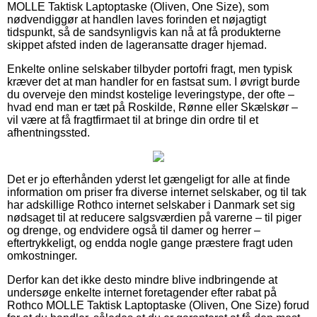
MOLLE Taktisk Laptoptaske (Oliven, One Size), som
nødvendiggør at handlen laves forinden et nøjagtigt
tidspunkt, så de sandsynligvis kan nå at få produkterne
skippet afsted inden de lageransatte drager hjemad.
Enkelte online selskaber tilbyder portofri fragt, men typisk
kræver det at man handler for en fastsat sum. I øvrigt burde
du overveje den mindst kostelige leveringstype, der ofte –
hvad end man er tæt på Roskilde, Rønne eller Skælskør –
vil være at få fragtfirmaet til at bringe din ordre til et
afhentningssted.
Det er jo efterhånden yderst let gængeligt for alle at finde
information om priser fra diverse internet selskaber, og til tak
har adskillige Rothco internet selskaber i Danmark set sig
nødsaget til at reducere salgsværdien på varerne – til piger
og drenge, og endvidere også til damer og herrer –
eftertrykkeligt, og endda nogle gange præstere fragt uden
omkostninger.
Derfor kan det ikke desto mindre blive indbringende at
undersøge enkelte internet foretagender efter rabat på
Rothco MOLLE Taktisk Laptoptaske (Oliven, One Size) forud