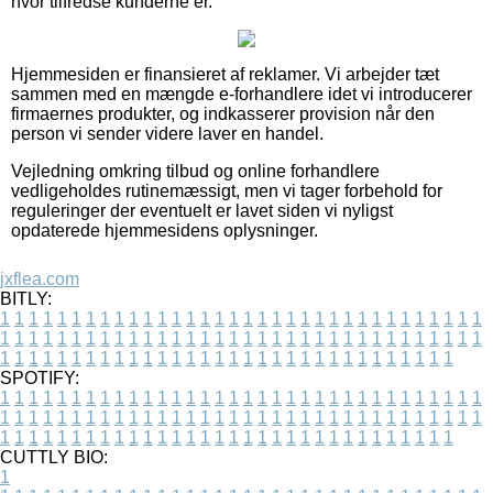
hvor tilfredse kunderne er.
Hjemmesiden er finansieret af reklamer. Vi arbejder tæt
sammen med en mængde e-forhandlere idet vi introducerer
firmaernes produkter, og indkasserer provision når den
person vi sender videre laver en handel.
Vejledning omkring tilbud og online forhandlere
vedligeholdes rutinemæssigt, men vi tager forbehold for
reguleringer der eventuelt er lavet siden vi nyligst
opdaterede hjemmesidens oplysninger.
jxflea.com
BITLY:
1
1
1
1
1
1
1
1
1
1
1
1
1
1
1
1
1
1
1
1
1
1
1
1
1
1
1
1
1
1
1
1
1
1
1
1
1
1
1
1
1
1
1
1
1
1
1
1
1
1
1
1
1
1
1
1
1
1
1
1
1
1
1
1
1
1
1
1
1
1
1
1
1
1
1
1
1
1
1
1
1
1
1
1
1
1
1
1
1
1
1
1
1
1
1
1
1
1
1
1
SPOTIFY:
1
1
1
1
1
1
1
1
1
1
1
1
1
1
1
1
1
1
1
1
1
1
1
1
1
1
1
1
1
1
1
1
1
1
1
1
1
1
1
1
1
1
1
1
1
1
1
1
1
1
1
1
1
1
1
1
1
1
1
1
1
1
1
1
1
1
1
1
1
1
1
1
1
1
1
1
1
1
1
1
1
1
1
1
1
1
1
1
1
1
1
1
1
1
1
1
1
1
1
1
CUTTLY BIO:
1