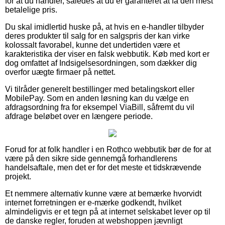
for at du handler, således at du er garanteret at få den mest
betalelige pris.
Du skal imidlertid huske på, at hvis en e-handler tilbyder
deres produkter til salg for en salgspris der kan virke
kolossalt favorabel, kunne det undertiden være et
karakteristika der viser en falsk webbutik. Køb med kort er
dog omfattet af Indsigelsesordningen, som dækker dig
overfor uægte firmaer på nettet.
Vi tilråder generelt bestillinger med betalingskort eller
MobilePay. Som en anden løsning kan du vælge en
afdragsordning fra for eksempel ViaBill, såfremt du vil
afdrage beløbet over en længere periode.
Forud for at folk handler i en Rothco webbutik bør de for at
være på den sikre side gennemgå forhandlerens
handelsaftale, men det er for det meste et tidskrævende
projekt.
Et nemmere alternativ kunne være at bemærke hvorvidt
internet forretningen er e-mærke godkendt, hvilket
almindeligvis er et tegn på at internet selskabet lever op til
de danske regler, foruden at webshoppen jævnligt