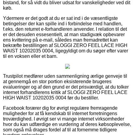
bistand, for så vidt du bliver udsat for vanskeligheder ved dit
køb.
Ydermere er det godt at du er sat ind i de væsentligste
betingelser der kan spille ind i forbindelse med handlen,
f.eks. den returret e-forhandleren anvender. I relation til det
er det desuden essesentielt, at man stadigvæk opbevarer
ens kvittering på e-mail, således man fremadrettet kan
bekræfte bestillingen af SLOGGI ZERO FEEL LACE HIGH
WAIST 10202035 0004, ligegyldigt om du søger efter varer
til en voksen eller et barn.
Trustpilot medfører uden sammenligning ærlige genveje til
at gennemgå en stor portion eksisterende brugeres
evalueringer og af den grund er det prisværdigt, at du tolker
internet forhandlerens kritik af SLOGGI ZERO FEEL LACE
HIGH WAIST 10202035 0004 før du bestiller.
Facebook forærer dig for øvrigt regulære fremragende
muligheder for at få kendskab til internet forretningens
troværdighed. I øvrigt ser vi mange internet virksomheder
hvor du kan udfærdige en vurdering af deres købsoplevelse,
som også må drages fordel af til at fornemme tidligere