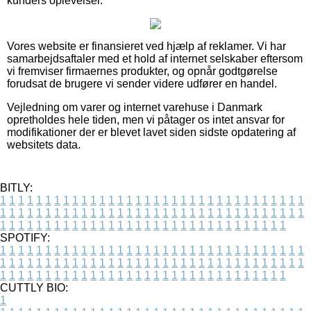
kunders oplevelser.
Vores website er finansieret ved hjælp af reklamer. Vi har
samarbejdsaftaler med et hold af internet selskaber eftersom
vi fremviser firmaernes produkter, og opnår godtgørelse
forudsat de brugere vi sender videre udfører en handel.
Vejledning om varer og internet varehuse i Danmark
opretholdes hele tiden, men vi påtager os intet ansvar for
modifikationer der er blevet lavet siden sidste opdatering af
websitets data.
BITLY:
1
1
1
1
1
1
1
1
1
1
1
1
1
1
1
1
1
1
1
1
1
1
1
1
1
1
1
1
1
1
1
1
1
1
1
1
1
1
1
1
1
1
1
1
1
1
1
1
1
1
1
1
1
1
1
1
1
1
1
1
1
1
1
1
1
1
1
1
1
1
1
1
1
1
1
1
1
1
1
1
1
1
1
1
1
1
1
1
1
1
1
1
1
1
1
1
1
1
1
1
SPOTIFY:
1
1
1
1
1
1
1
1
1
1
1
1
1
1
1
1
1
1
1
1
1
1
1
1
1
1
1
1
1
1
1
1
1
1
1
1
1
1
1
1
1
1
1
1
1
1
1
1
1
1
1
1
1
1
1
1
1
1
1
1
1
1
1
1
1
1
1
1
1
1
1
1
1
1
1
1
1
1
1
1
1
1
1
1
1
1
1
1
1
1
1
1
1
1
1
1
1
1
1
1
CUTTLY BIO:
1