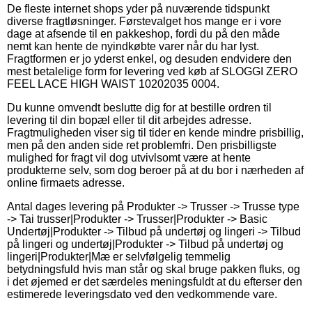
De fleste internet shops yder på nuværende tidspunkt
diverse fragtløsninger. Førstevalget hos mange er i vore
dage at afsende til en pakkeshop, fordi du på den måde
nemt kan hente de nyindkøbte varer når du har lyst.
Fragtformen er jo yderst enkel, og desuden endvidere den
mest betalelige form for levering ved køb af SLOGGI ZERO
FEEL LACE HIGH WAIST 10202035 0004.
Du kunne omvendt beslutte dig for at bestille ordren til
levering til din bopæl eller til dit arbejdes adresse.
Fragtmuligheden viser sig til tider en kende mindre prisbillig,
men på den anden side ret problemfri. Den prisbilligste
mulighed for fragt vil dog utvivlsomt være at hente
produkterne selv, som dog beroer på at du bor i nærheden af
online firmaets adresse.
Antal dages levering på Produkter -> Trusser -> Trusse type
-> Tai trusser|Produkter -> Trusser|Produkter -> Basic
Undertøj|Produkter -> Tilbud på undertøj og lingeri -> Tilbud
på lingeri og undertøj|Produkter -> Tilbud på undertøj og
lingeri|Produkter|Mæ er selvfølgelig temmelig
betydningsfuld hvis man står og skal bruge pakken fluks, og
i det øjemed er det særdeles meningsfuldt at du efterser den
estimerede leveringsdato ved den vedkommende vare.