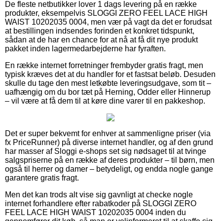
De fleste netbutikker lover 1 dags levering på en række
produkter, eksempelvis SLOGGI ZERO FEEL LACE HIGH
WAIST 10202035 0004, men vær på vagt da det er forudsat
at bestillingen indsendes forinden et konkret tidspunkt,
sådan at de har en chance for at nå at få dit nye produkt
pakket inden lagermedarbejderne har fyraften.
En række internet forretninger frembyder gratis fragt, men
typisk kræves det at du handler for et fastsat beløb. Desuden
skulle du tage den mest letkøbte leveringsudgave, som tit –
uafhængig om du bor tæt på Herning, Odder eller Hinnerup
– vil være at få dem til at køre dine varer til en pakkeshop.
Det er super bekvemt for enhver at sammenligne priser (via
fx PriceRunner) på diverse internet handler, og af den grund
har masser af Sloggi e-shops set sig nødsaget til at tvinge
salgspriserne på en række af deres produkter – til børn, men
også til herrer og damer – betydeligt, og endda nogle gange
garantere gratis fragt.
Men det kan trods alt vise sig gavnligt at checke nogle
internet forhandlere efter rabatkoder på SLOGGI ZERO
FEEL LACE HIGH WAIST 10202035 0004 inden du