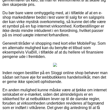
gennemfører dit køb, så man er velinformeret til at skaffe sig
den skarpeste pris.
Du bør bare være omhyggelig med, at i tilfælde af at en e-
shop markedsfører bedst i test varer til salg for en salgspris
der kan virke mystisk overkommelig, så kunne det ofte være
et symbol på en fup internet virksomhed. Kortbestillinger er
ikke desto mindre inkluderet i en forordning, hvilket passer
på os imod uægte internet forhandlere.
Generelt tilråder vi shopping med kort eller MobilePay. Som
en alternativ mulighed kan du benytte et tilbud som
eksempelvis ViaBill, i tilfælde af at du hellere vil finansiere
pengene ude i fremtiden.
Inden nogen bestiller på en Sloggi online shop behøver man
sådan set have øje for webbutikkens handelsvilkår, men det
er gerne ikke specielt ophidsende.
En anden mulighed kunne måske være at tjekke om internet
selskabet er e-mærket, siden det almindeligvis er en
sikkerhed for at netbutikken lever op til de danske regler,
foruden at virksomheden undertiden revideres af fagmænd
som er indført i vilkårene. Det giver dig anledning til at få