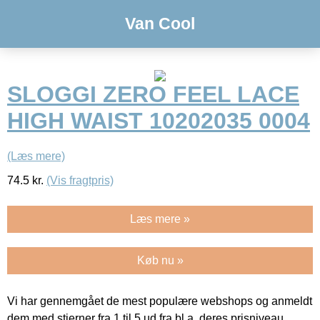
Van Cool
SLOGGI ZERO FEEL LACE
HIGH WAIST 10202035 0004
(Læs mere)
74.5
kr.
(Vis fragtpris)
Læs mere »
Køb nu »
Vi har gennemgået de mest populære webshops og anmeldt
dem med stjerner fra 1 til 5 ud fra bl.a. deres prisniveau,