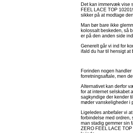
Det kan immervæk vise s
FEEL LACE TOP 10201958 
sikker på at modtage den 
Man bør bare ikke glemme
kolossalt beskeden, så b
er på den anden side indb
Generelt går vi ind for k
ifald du har til hensigt a
Forinden nogen handler p
forretningsaftale, men de
Alternativet kan derfor 
for at internet selskabe
sagkyndige der kender ti
møder vanskeligheder i p
Ligeledes anbefaler vi
forbindelse med ordren, s
man stadig gemmer sin fak
ZERO FEEL LACE TOP 102