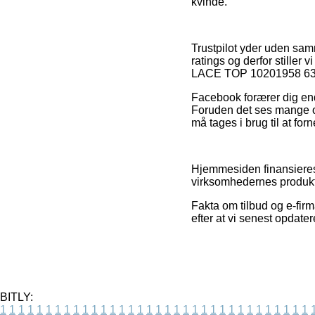
kvinde.
Trustpilot yder uden sam
ratings og derfor stille
LACE TOP 10201958 6308 
Facebook forærer dig end
Foruden det ses mange onl
må tages i brug til at f
Hjemmesiden finansieres 
virksomhedernes produkte
Fakta om tilbud og e-firm
efter at vi senest opdate
BITLY:
1
1
1
1
1
1
1
1
1
1
1
1
1
1
1
1
1
1
1
1
1
1
1
1
1
1
1
1
1
1
1
1
1
1