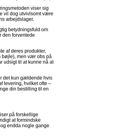
eringsmetoden viser sig
e vil dog utvivlsomt være
ns arbejdslager.
gtig betydningsfuld om
er den forventede
e af deres produkter,
bøjle), men vær obs på
r udsigt til at kunne nå at
 er det kun gældende hvis
 levering, hvilket ofte –
ge din bestilling til en
ser på forskellige
ndigt at formindske
t, og endda nogle gange