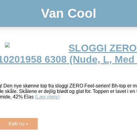
Van Cool
SLOGGI ZERO
0201958 6308 (Nude, L, Med 
! Den nye skønne top fra sloggi ZERO Feel-serien! Bh-top er 
e skåle. Skålene er dejlig blødt og glat for. Toppen er lavet i e
ymide, 42% Elas
(Læs mere)
Køb nu »