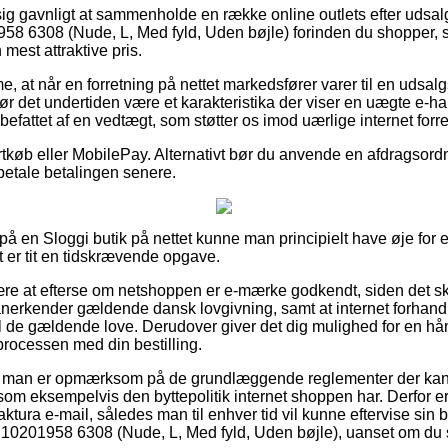
ig gavnligt at sammenholde en række online outlets efter ud
6308 (Nude, L, Med fyld, Uden bøjle) forinden du shopper, så
mest attraktive pris.
, at når en forretning på nettet markedsfører varer til en udsal
ør det undertiden være et karakteristika der viser en uægte e-h
efattet af en vedtægt, som støtter os imod uærlige internet forre
ortkøb eller MobilePay. Alternativt bør du anvende en afdragsordn
t betale betalingen senere.
å en Sloggi butik på nettet kunne man principielt have øje for 
t er tit en tidskrævende opgave.
være at efterse om netshoppen er e-mærke godkendt, siden det s
t anerkender gældende dansk lovgivning, samt at internet forhand
l de gældende love. Derudover giver det dig mulighed for en h
rocessen med din bestilling.
 at man er opmærksom på de grundlæggende reglementer der ka
om eksempelvis den byttepolitik internet shoppen har. Derfor er d
tura e-mail, således man til enhver tid vil kunne eftervise sin 
01958 6308 (Nude, L, Med fyld, Uden bøjle), uanset om du sh