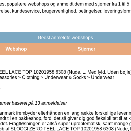
t populære webshops og anmeldt dem med stjerner fra 1 til 5 ud
rrelse, kundeservice, brugervenlighed, betingelser, leveringsfor
Bedst anmeldte webshops
Webshop
Stjerner
L LACE TOP 10201958 6308 (Nude, L, Med fyld, Uden bøjle
essories > Clothing > Underwear & Socks > Underwear
6
jerner baseret på
13
anmeldelser
anmark frembyder efterhånden en lang række forskellige leverin
dt til en pakkeshop, fordi det så giver dig god fleksibilitet til at
 til det. Fragtløsningen er altså super uproblematisk, samt mang
d køb af SLOGGI ZERO FEEL LACE TOP 10201958 6308 (Nude, L,