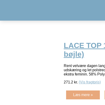
LACE TOP 1
bøjle)
Rent velvære dagen lang
udskæring og let polstred
ekstra feminin. 58% Pol
271.2
kr.
(Vis fragtpris)
Læs mere »