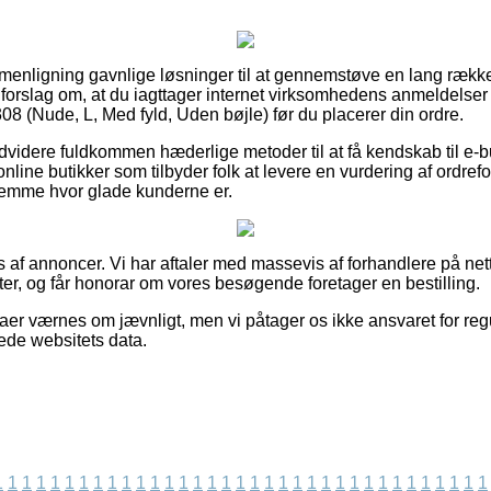
menligning gavnlige løsninger til at gennemstøve en lang rækk
r vi forslag om, at du iagttager internet virksomhedens anmelde
(Nude, L, Med fyld, Uden bøjle) før du placerer din ordre.
videre fuldkommen hæderlige metoder til at få kendskab til e-
ine butikker som tilbyder folk at levere en vurdering af ordrefo
ornemme hvor glade kunderne er.
af annoncer. Vi har aftaler med massevis af forhandlere på nette
r, og får honorar om vores besøgende foretager en bestilling.
aer værnes om jævnligt, men vi påtager os ikke ansvaret for regu
rede websitets data.
1
1
1
1
1
1
1
1
1
1
1
1
1
1
1
1
1
1
1
1
1
1
1
1
1
1
1
1
1
1
1
1
1
1
1