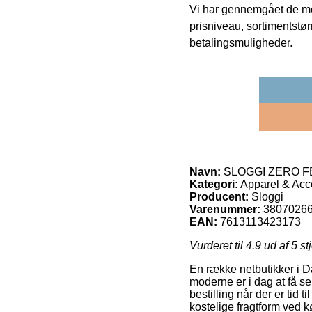
Vi har gennemgået de mes
prisniveau, sortimentstø
betalingsmuligheder.
Navn:
SLOGGI ZERO FEE
Kategori:
Apparel & Acc
Producent:
Sloggi
Varenummer:
3807026
EAN:
7613113423173
Vurderet til
4.9
ud af 5 st
En række netbutikker i D
moderne er i dag at få sen
bestilling når der er tid
kostelige fragtform ve