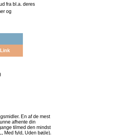
 fra bl.a. deres
mer og
Link
)
gsmidler. En af de mest
 kunne afhente din
e gange tilmed den mindst
 Med fyld, Uden bøjle).