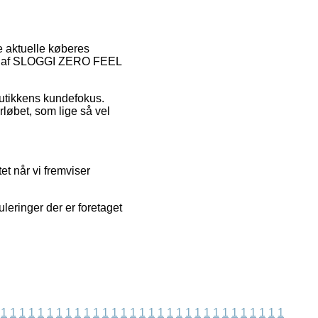
e aktuelle køberes
lser af SLOGGI ZERO FEEL
butikkens kundefokus.
rløbet, som lige så vel
t når vi fremviser
leringer der er foretaget
1
1
1
1
1
1
1
1
1
1
1
1
1
1
1
1
1
1
1
1
1
1
1
1
1
1
1
1
1
1
1