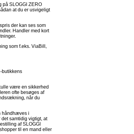
salg på SLOGGI ZERO
dan at du er usvigeligt
gspris der kan ses som
andler. Handler med kort
tninger.
ing som f.eks. ViaBill,
e-butikkens
kulle være en sikkerhed
leren ofte besøges af
åndsrækning, når du
n håndhæves i
et samtidig vigtigt, at
bestilling af SLOGGI
opper til en mand eller