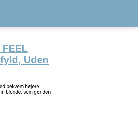
 FEEL
fyld, Uden
med bekvem højere
n fin blonde, som gør den