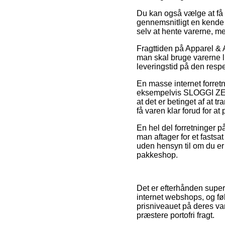
Du kan også vælge at få v
gennemsnitligt en kende 
selv at hente varerne, m
Fragttiden på Apparel &
man skal bruge varerne li
leveringstid på den respe
En masse internet forret
eksempelvis SLOGGI ZE
at det er betinget af at tr
få varen klar forud for a
En hel del forretninger p
man aftager for et fastsat
uden hensyn til om du er n
pakkeshop.
Det er efterhånden super
internet webshops, og fø
prisniveauet på deres va
præstere portofri fragt.