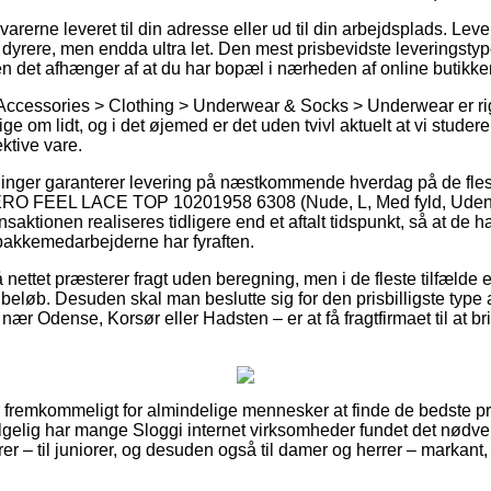
arerne leveret til din adresse eller ud til din arbejdsplads. Lev
dyrere, men endda ultra let. Den mest prisbevidste leveringstyp
en det afhænger af at du har bopæl i nærheden af online butikke
 Accessories > Clothing > Underwear & Socks > Underwear er ri
ge om lidt, og i det øjemed er det uden tvivl aktuelt at vi studer
ktive vare.
ninger garanterer levering på næstkommende hverdag på de flest
RO FEEL LACE TOP 10201958 6308 (Nude, L, Med fyld, Uden 
ansaktionen realiseres tidligere end et aftalt tidspunkt, så at de ha
t pakkemedarbejderne har fyraften.
å nettet præsterer fragt uden beregning, men i de fleste tilfælde
 beløb. Desuden skal man beslutte sig for den prisbilligste type af
ær Odense, Korsør eller Hadsten – er at få fragtfirmaet til at brin
 fremkommeligt for almindelige mennesker at finde de bedste pri
lgelig har mange Sloggi internet virksomheder fundet det nødve
rer – til juniorer, og desuden også til damer og herrer – markan