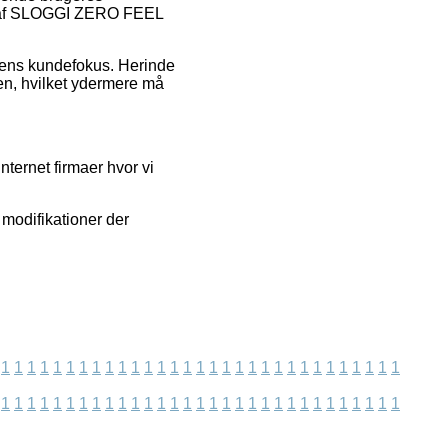
ger af SLOGGI ZERO FEEL
dlens kundefokus. Herinde
sen, hvilket ydermere må
nternet firmaer hvor vi
modifikationer der
1
1
1
1
1
1
1
1
1
1
1
1
1
1
1
1
1
1
1
1
1
1
1
1
1
1
1
1
1
1
1
1
1
1
1
1
1
1
1
1
1
1
1
1
1
1
1
1
1
1
1
1
1
1
1
1
1
1
1
1
1
1