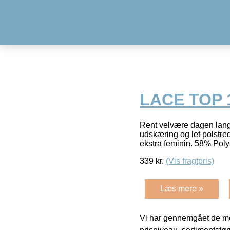
LACE TOP 1
Rent velvære dagen lang
udskæring og let polstred
ekstra feminin. 58% Pol
339
kr.
(Vis fragtpris)
Læs mere »
Vi har gennemgået de mes