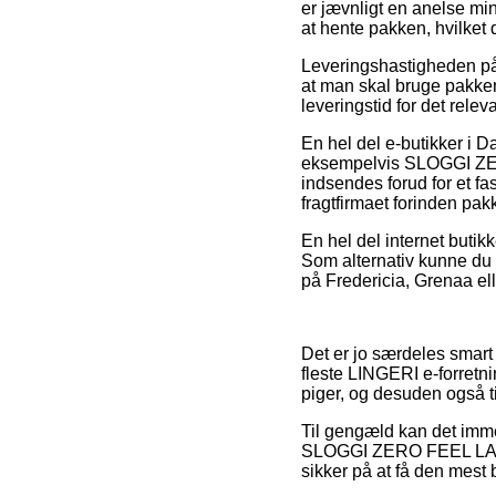
er jævnligt en anelse min
at hente pakken, hvilket
Leveringshastigheden på
at man skal bruge pakken
leveringstid for det relev
En hel del e-butikker i D
eksempelvis SLOGGI ZER
indsendes forud for et fas
fragtfirmaet forinden pak
En hel del internet butik
Som alternativ kunne du 
på Fredericia, Grenaa elle
Det er jo særdeles smart 
fleste LINGERI e-forretni
piger, og desuden også ti
Til gengæld kan det immer
SLOGGI ZERO FEEL LACE 
sikker på at få den mest b