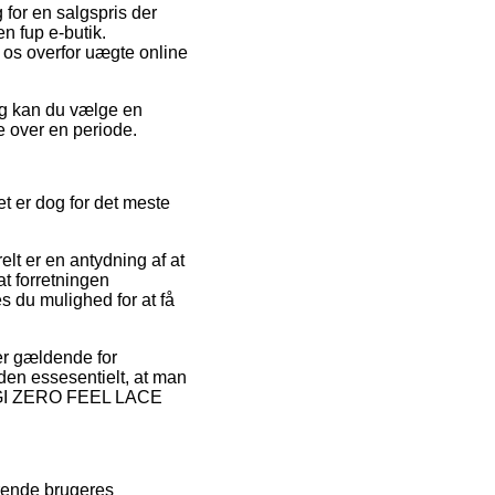
 for en salgspris der
en fup e-butik.
r os overfor uægte online
ing kan du vælge en
ne over en periode.
et er dog for det meste
elt er en antydning af at
t forretningen
s du mulighed for at få
er gældende for
uden essesentielt, at man
LOGGI ZERO FEEL LACE
erende brugeres