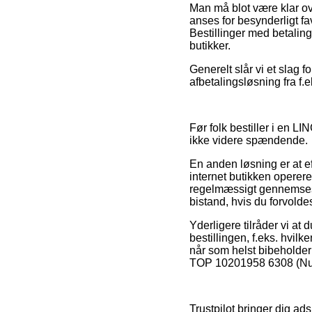
Man må blot være klar ove
anses for besynderligt fa
Bestillinger med betaling
butikker.
Generelt slår vi et slag 
afbetalingsløsning fra f.
Før folk bestiller i en L
ikke videre spændende.
En anden løsning er at ef
internet butikken operer
regelmæssigt gennemses a
bistand, hvis du forvold
Yderligere tilråder vi 
bestillingen, f.eks. hvil
når som helst bibeholde
TOP 10201958 6308 (Nude
Trustpilot bringer dig ad