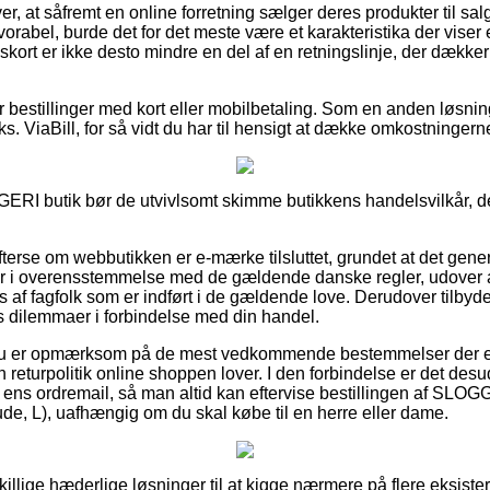
r, at såfremt en online forretning sælger deres produkter til salg
vorabel, burde det for det meste være et karakteristika der viser 
skort er ikke desto mindre en del af en retningslinje, der dække
for bestillinger med kort eller mobilbetaling. Som en anden løsn
eks. ViaBill, for så vidt du har til hensigt at dække omkostninger
INGERI butik bør de utvivlsomt skimme butikkens handelsvilkår, d
terse om webbutikken er e-mærke tilsluttet, grundet at det gener
er i overensstemmelse med de gældende danske regler, udover a
f fagfolk som er indført i de gældende love. Derudover tilbyde
es dilemmaer i forbindelse med din handel.
at du er opmærksom på de mest vedkommende bestemmelser der 
ken returpolitik online shoppen lover. I den forbindelse er det des
r ens ordremail, så man altid kan eftervise bestillingen af S
, L), uafhængig om du skal købe til en herre eller dame.
skillige hæderlige løsninger til at kigge nærmere på flere eksist