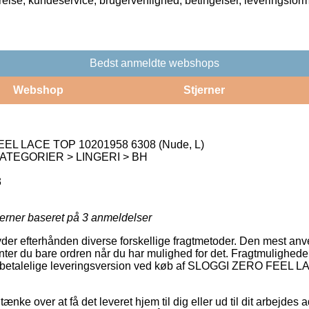
rrelse, kundeservice, brugervenlighed, betingelser, leveringsfor
Bedst anmeldte webshops
Webshop
Stjerner
L LACE TOP 10201958 6308 (Nude, L)
ATEGORIER > LINGERI > BH
3
jerner baseret på
3
anmeldelser
yder efterhånden diverse forskellige fragtmetoder. Den mest anve
er du bare ordren når du har mulighed for det. Fragtmulighede
t betalelige leveringsversion ved køb af SLOGGI ZERO FEEL
ke over at få det leveret hjem til dig eller ud til dit arbejdes