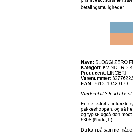
prisniveau, sortimentstø
betalingsmuligheder.
Navn:
SLOGGI ZERO FEE
Kategori:
KVINDER > K
Producent:
LINGERI
Varenummer:
3277622
EAN:
7613113423173
Vurderet til
3.5
ud af 5 st
En del e-forhandlere tilb
pakkeshoppen, og så hent
og typisk også den mes
6308 (Nude, L).
Du kan på samme måde tæn