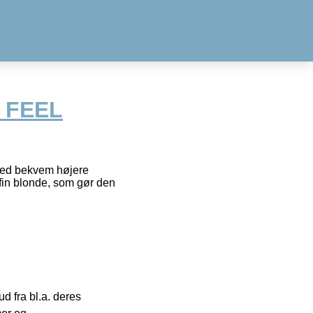
 FEEL
med bekvem højere
n fin blonde, som gør den
 fra bl.a. deres