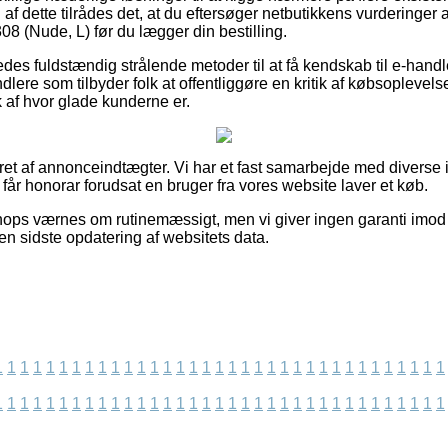
af dette tilrådes det, at du eftersøger netbutikkens vurderin
(Nude, L) før du lægger din bestilling.
des fuldstændig strålende metoder til at få kendskab til e-han
ndlere som tilbyder folk at offentliggøre en kritik af købsoplevel
ryk af hvor glade kunderne er.
ret af annonceindtægter. Vi har et fast samarbejde med diverse i
g får honorar forudsat en bruger fra vores website laver et køb.
ops værnes om rutinemæssigt, men vi giver ingen garanti imod 
den sidste opdatering af websitets data.
1
1
1
1
1
1
1
1
1
1
1
1
1
1
1
1
1
1
1
1
1
1
1
1
1
1
1
1
1
1
1
1
1
1
1
1
1
1
1
1
1
1
1
1
1
1
1
1
1
1
1
1
1
1
1
1
1
1
1
1
1
1
1
1
1
1
1
1
1
1