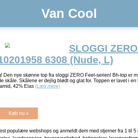
Van Cool
SLOGGI ZERO
0201958 6308 (Nude, L)
! Den nye skønne top fra sloggi ZERO Feel-serien! Bh-top er 
e skåle. Skålene er dejlig blødt og glat for. Toppen er lavet i e
yamid, 42% Elas
(Læs mere)
Køb nu »
t populære webshops og anmeldt dem med stjerner fra 1 til 5 ud