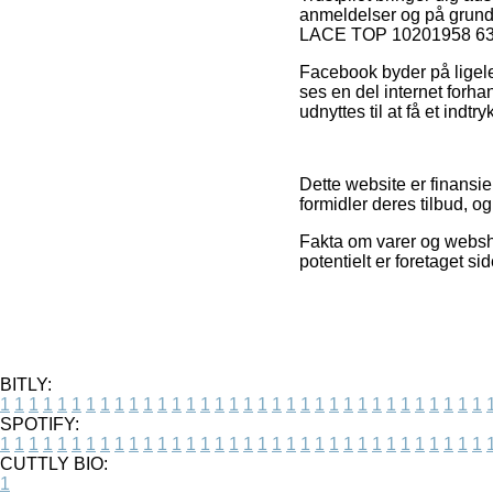
anmeldelser og på grund 
LACE TOP 10201958 6308 
Facebook byder på ligele
ses en del internet forha
udnyttes til at få et indt
Dette website er finansie
formidler deres tilbud, o
Fakta om varer og websh
potentielt er foretaget si
BITLY:
1
1
1
1
1
1
1
1
1
1
1
1
1
1
1
1
1
1
1
1
1
1
1
1
1
1
1
1
1
1
1
1
1
1
SPOTIFY:
1
1
1
1
1
1
1
1
1
1
1
1
1
1
1
1
1
1
1
1
1
1
1
1
1
1
1
1
1
1
1
1
1
1
CUTTLY BIO:
1