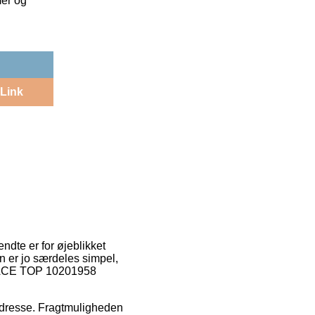
mer og
Link
ndte er for øjeblikket
n er jo særdeles simpel,
 LACE TOP 10201958
 adresse. Fragtmuligheden