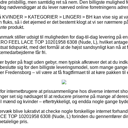
dre prisbillig, men samtidig ret så nem. Den billigste mulighed for
 dog nødvendiggør at du lever nærved online forretningens adre
 KVINDER > KATEGORIER > LINGERI > BH kan vise sig at være ri
 fluks, så i det øjemed er det bestemt klogt at vi ser nærmere 
ante produkt.
anmark stiller udsigt til muligheden for dag-til-dag levering på e
O FEEL LACE TOP 10201958 6308 (Nude, L), hvilket antager a
tsat tidspunkt, med det formål at de højst sandsynligt kan nå at f
kemedarbejderne får fri.
ker byder på fragt uden gebyr, men typisk afkræver det at du indk
beslutte sig for den billigste leveringsmodel, som mange gange 
r Fredensborg – vil være at få fragtfirmaet til at køre pakken til
for internetbrugere at prissammenligne hos diverse internet sho
nger set sig nødsaget til at reducere priserne på mange af deres
l mænd og kvinder – eftertrykkeligt, og endda nogle gange byde 
væk blive lukrativt at checke nogle forskellige internet forhand
TOP 10201958 6308 (Nude, L) forinden du gennemfører din 
etalelige pris.