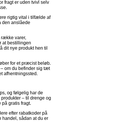
 fragt er uden tvivl selv
sse.
gtig vital i tilfælde af
på den anslåede
n række varer,
t bestillingen
å dit nye produkt hen til
øber for et præcist beløb.
– om du befinder sig tæt
 et afhentningssted.
ps, og følgelig har de
 produkter – til drenge og
på gratis fragt.
lere efter rabatkoder på
handel, sådan at du er