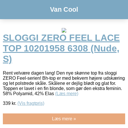
Van Cool
SLOGGI ZERO FEEL LACE
TOP 10201958 6308 (Nude,
S)
Rent velvære dagen lang! Den nye skønne top fra sloggi
ZERO Feel-serien! Bh-top er med bekvem højere udskæring
og let polstrede skåle. Skålene er dejlig blødt og glat for.
Toppen er lavet i en fin blonde, som gør den ekstra feminin.
58% Polyamid, 42% Elas
(Læs mere)
339
kr.
(Vis fragtpris)
Læs mere »