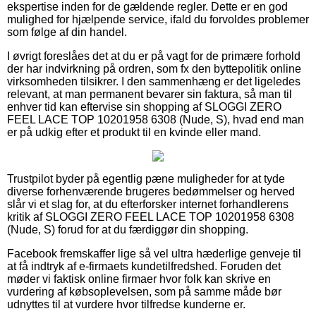
ekspertise inden for de gældende regler. Dette er en god
mulighed for hjælpende service, ifald du forvoldes problemer
som følge af din handel.
I øvrigt foreslåes det at du er på vagt for de primære forhold
der har indvirkning på ordren, som fx den byttepolitik online
virksomheden tilsikrer. I den sammenhæng er det ligeledes
relevant, at man permanent bevarer sin faktura, så man til
enhver tid kan eftervise sin shopping af SLOGGI ZERO
FEEL LACE TOP 10201958 6308 (Nude, S), hvad end man
er på udkig efter et produkt til en kvinde eller mand.
Trustpilot byder på egentlig pæne muligheder for at tyde
diverse forhenværende brugeres bedømmelser og herved
slår vi et slag for, at du efterforsker internet forhandlerens
kritik af SLOGGI ZERO FEEL LACE TOP 10201958 6308
(Nude, S) forud for at du færdiggør din shopping.
Facebook fremskaffer lige så vel ultra hæderlige genveje til
at få indtryk af e-firmaets kundetilfredshed. Foruden det
møder vi faktisk online firmaer hvor folk kan skrive en
vurdering af købsoplevelsen, som på samme måde bør
udnyttes til at vurdere hvor tilfredse kunderne er.