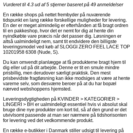
Vurderet til
4.3
ud af 5 stjerner baseret på
49
anmeldelser
En række shops på nettet frembyder på nuværende
tidspunkt en lang række forskellige muligheder for levering.
En der er meget almindelig er efterhånden at få bragt ordren
til en pakkeshop, hvor det er nemt for dig at hente din
nyindkøbte vare præcis når det passer dig. Løsningen er
altså ualmindeligt nem, samt tit endvidere den billigste
leveringsmodel ved køb af SLOGGI ZERO FEEL LACE TOP
10201958 6308 (Nude, S).
Du kan omvendt planlægge at få produkterne bragt hjem til
dig eller ud på dit arbejde. Denne er tit en smule mindre
prisbillig, men derudover særligt praktisk. Den mest
prisbevidste fragtløsning kan ikke modsiges at være at hente
varerne selv, som desværre beroer på at du har bopæl
nærved webshoppens hjemsted.
Leveringsdygtigheden på KVINDER > KATEGORIER >
LINGERI > BH er ualmindeligt essentiel hvis vi absolut skal
bruge dine nye produkter om kort tid, så af den grund er det
utvivlsomt passende at man ser nærmere på tidshorisonten
for levering ved det vedkommende produkt.
En række e-butikker i Danmark stiller udsigt til levering på