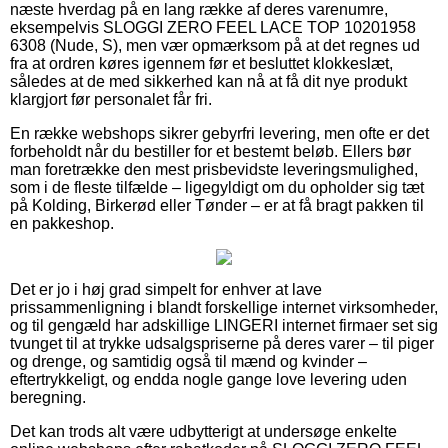
næste hverdag på en lang række af deres varenumre,
eksempelvis SLOGGI ZERO FEEL LACE TOP 10201958
6308 (Nude, S), men vær opmærksom på at det regnes ud
fra at ordren køres igennem før et besluttet klokkeslæt,
således at de med sikkerhed kan nå at få dit nye produkt
klargjort før personalet får fri.
En række webshops sikrer gebyrfri levering, men ofte er det
forbeholdt når du bestiller for et bestemt beløb. Ellers bør
man foretrække den mest prisbevidste leveringsmulighed,
som i de fleste tilfælde – ligegyldigt om du opholder sig tæt
på Kolding, Birkerød eller Tønder – er at få bragt pakken til
en pakkeshop.
Det er jo i høj grad simpelt for enhver at lave
prissammenligning i blandt forskellige internet virksomheder,
og til gengæld har adskillige LINGERI internet firmaer set sig
tvunget til at trykke udsalgspriserne på deres varer – til piger
og drenge, og samtidig også til mænd og kvinder –
eftertrykkeligt, og endda nogle gange love levering uden
beregning.
Det kan trods alt være udbytterigt at undersøge enkelte