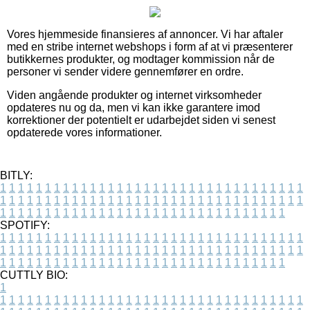
Vores hjemmeside finansieres af annoncer. Vi har aftaler
med en stribe internet webshops i form af at vi præsenterer
butikkernes produkter, og modtager kommission når de
personer vi sender videre gennemfører en ordre.
Viden angående produkter og internet virksomheder
opdateres nu og da, men vi kan ikke garantere imod
korrektioner der potentielt er udarbejdet siden vi senest
opdaterede vores informationer.
BITLY:
1
1
1
1
1
1
1
1
1
1
1
1
1
1
1
1
1
1
1
1
1
1
1
1
1
1
1
1
1
1
1
1
1
1
1
1
1
1
1
1
1
1
1
1
1
1
1
1
1
1
1
1
1
1
1
1
1
1
1
1
1
1
1
1
1
1
1
1
1
1
1
1
1
1
1
1
1
1
1
1
1
1
1
1
1
1
1
1
1
1
1
1
1
1
1
1
1
1
1
1
SPOTIFY:
1
1
1
1
1
1
1
1
1
1
1
1
1
1
1
1
1
1
1
1
1
1
1
1
1
1
1
1
1
1
1
1
1
1
1
1
1
1
1
1
1
1
1
1
1
1
1
1
1
1
1
1
1
1
1
1
1
1
1
1
1
1
1
1
1
1
1
1
1
1
1
1
1
1
1
1
1
1
1
1
1
1
1
1
1
1
1
1
1
1
1
1
1
1
1
1
1
1
1
1
CUTTLY BIO:
1
1
1
1
1
1
1
1
1
1
1
1
1
1
1
1
1
1
1
1
1
1
1
1
1
1
1
1
1
1
1
1
1
1
1