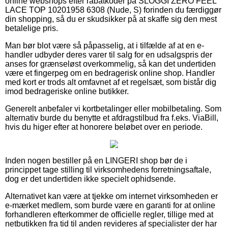
online webshops efter rabatkoder på SLOGGI ZERO FEEL
LACE TOP 10201958 6308 (Nude, S) forinden du færdiggør
din shopping, så du er skudsikker på at skaffe sig den mest
betalelige pris.
Man bør blot være så påpasselig, at i tilfælde af at en e-
handler udbyder deres varer til salg for en udsalgspris der
anses for grænseløst overkommelig, så kan det undertiden
være et fingerpeg om en bedragerisk online shop. Handler
med kort er trods alt omfavnet af et regelsæt, som bistår dig
imod bedrageriske online butikker.
Generelt anbefaler vi kortbetalinger eller mobilbetaling. Som
alternativ burde du benytte et afdragstilbud fra f.eks. ViaBill,
hvis du higer efter at honorere beløbet over en periode.
Inden nogen bestiller på en LINGERI shop bør de i
princippet tage stilling til virksomhedens forretningsaftale,
dog er det undertiden ikke specielt ophidsende.
Alternativet kan være at tjekke om internet virksomheden er
e-mærket medlem, som burde være en garanti for at online
forhandleren efterkommer de officielle regler, tillige med at
netbutikken fra tid til anden revideres af specialister der har