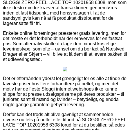
SLOGGI ZERO FEEL LACE TOP 10201958 6308, men som
ikke desto mindre kræver at transaktionen gennemføres
inden et fast tidspunkt, med hensynstagen til at de
sandsynligvis kan nå at få produktet distribueret før de
lageransatte får fri.
Enkelte online forretninger præsterer gratis levering, men for
det meste er det forbeholdt når der erhverves for en fastsat
pris. Som alternativ skulle du tage den mindst kostelige
leveringstype, som ofte – uanset om du bor tæt på Næstved,
Dragør eller Skjern – vil blive at få dem til at levere pakken til
et udleveringssted.
Det er efterhånden yderst let gængeligt for os alle at finde de
laveste priser hos flere forhandlere på nettet, og med det
motiv har de fleste Sloggi internet webshops ikke kunne
slippe for at presse udsalgspriserne på deres produkter – til
juniorer, samt til mænd og kvinder – betydeligt, og endda
nogle gange garantere gebyrfri levering.
Derfor kan det trods alt blive gavnligt at sammenholde
diverse outlets på nettet efter tilbud på SLOGGI ZERO FEEL
LACE TOP 10201958 6308 forud for at du bestiller, således