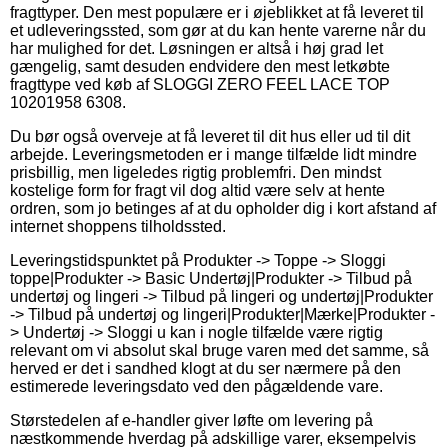
fragttyper. Den mest populære er i øjeblikket at få leveret til
et udleveringssted, som gør at du kan hente varerne når du
har mulighed for det. Løsningen er altså i høj grad let
gængelig, samt desuden endvidere den mest letkøbte
fragttype ved køb af SLOGGI ZERO FEEL LACE TOP
10201958 6308.
Du bør også overveje at få leveret til dit hus eller ud til dit
arbejde. Leveringsmetoden er i mange tilfælde lidt mindre
prisbillig, men ligeledes rigtig problemfri. Den mindst
kostelige form for fragt vil dog altid være selv at hente
ordren, som jo betinges af at du opholder dig i kort afstand af
internet shoppens tilholdssted.
Leveringstidspunktet på Produkter -> Toppe -> Sloggi
toppe|Produkter -> Basic Undertøj|Produkter -> Tilbud på
undertøj og lingeri -> Tilbud på lingeri og undertøj|Produkter
-> Tilbud på undertøj og lingeri|Produkter|Mærke|Produkter -
> Undertøj -> Sloggi u kan i nogle tilfælde være rigtig
relevant om vi absolut skal bruge varen med det samme, så
herved er det i sandhed klogt at du ser nærmere på den
estimerede leveringsdato ved den pågældende vare.
Størstedelen af e-handler giver løfte om levering på
næstkommende hverdag på adskillige varer, eksempelvis