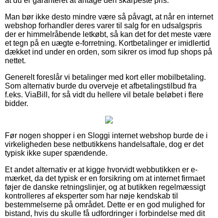
at du er garanteret at antage den skarpeste pris.
Man bør ikke desto mindre være så påvagt, at når en internet
webshop forhandler deres varer til salg for en udsalgspris
der er himmelråbende letkøbt, så kan det for det meste være
et tegn på en uægte e-forretning. Kortbetalinger er imidlertid
dækket ind under en orden, som sikrer os imod fup shops på
nettet.
Generelt foreslår vi betalinger med kort eller mobilbetaling.
Som alternativ burde du overveje et afbetalingstilbud fra
f.eks. ViaBill, for så vidt du hellere vil betale beløbet i flere
bidder.
Før nogen shopper i en Sloggi internet webshop burde de i
virkeligheden bese netbutikkens handelsaftale, dog er det
typisk ikke super spændende.
Et andet alternativ er at kigge hvorvidt webbutikken er e-
mærket, da det typisk er en forsikring om at internet firmaet
føjer de danske retningslinjer, og at butikken regelmæssigt
kontrolleres af eksperter som har nøje kendskab til
bestemmelserne på området. Dette er en god mulighed for
bistand, hvis du skulle få udfordringer i forbindelse med dit