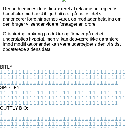
Denne hjemmeside er finansieret af reklameindtægter. Vi
har aftaler med adskillige butikker på nettet idet vi
annoncerer forretningernes varer, og modtager betaling om
den bruger vi sender videre foretager en ordre.
Orientering omkring produkter og firmaer på nettet
understøttes hyppigt, men vi kan desværre ikke garantere
imod modifikationer der kan være udarbejdet siden vi sidst
opdaterede sidens data.
BITLY:
1
1
1
1
1
1
1
1
1
1
1
1
1
1
1
1
1
1
1
1
1
1
1
1
1
1
1
1
1
1
1
1
1
1
1
1
1
1
1
1
1
1
1
1
1
1
1
1
1
1
1
1
1
1
1
1
1
1
1
1
1
1
1
1
1
1
1
1
1
1
1
1
1
1
1
1
1
1
1
1
1
1
1
1
1
1
1
1
1
1
1
1
1
1
1
1
1
1
1
1
SPOTIFY:
1
1
1
1
1
1
1
1
1
1
1
1
1
1
1
1
1
1
1
1
1
1
1
1
1
1
1
1
1
1
1
1
1
1
1
1
1
1
1
1
1
1
1
1
1
1
1
1
1
1
1
1
1
1
1
1
1
1
1
1
1
1
1
1
1
1
1
1
1
1
1
1
1
1
1
1
1
1
1
1
1
1
1
1
1
1
1
1
1
1
1
1
1
1
1
1
1
1
1
1
CUTTLY BIO:
1
1
1
1
1
1
1
1
1
1
1
1
1
1
1
1
1
1
1
1
1
1
1
1
1
1
1
1
1
1
1
1
1
1
1
1
1
1
1
1
1
1
1
1
1
1
1
1
1
1
1
1
1
1
1
1
1
1
1
1
1
1
1
1
1
1
1
1
1