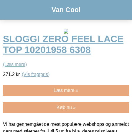
Van Cool
SLOGGI ZERO FEEL LACE
TOP 10201958 6308
(Læs mere)
271.2
kr.
(Vis fragtpris)
Læs mere »
Køb nu »
Vi har gennemgået de mest populære webshops og anmeldt
dem med stjerner fra 1 til 5 ud fra bl.a. deres prisniveau,