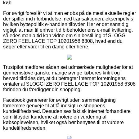
køb.
For øvrigt foreslår vi at man er obs på de mest aktuelle regler
der spiller ind i forbindelse med transaktionen, eksempelvis
hvilken byttepolitik e-handlen tilbyder. Her er det samtidig
vigtigt, at man til enhver tid bibeholder ens e-mail kvittering,
således man altid kan vidne om sin bestilling af SLOGGI
ZERO FEEL LACE TOP 10201958 6308, hvad end du
søger efter varer til en dame eller herre.
Trustpilot medfører sådan set udmærkede muligheder for at
gennemstøve ganske mange øvrige køberes kritik og
herved tilrådes det, at du betragter internet forretningens
omtaler af SLOGGI ZERO FEEL LACE TOP 10201958 6308
forinden du færdiggør din shopping.
Facebook genererer for øvrigt uden sammenligning
fornemme genveje til at få indsigt i e-shoppens
kundetilfredshed. Desuden ses faktisk internet forhandlere
som tilbyder kunderne at notere en vurdering af
købsoplevelsen, hvilket også bør benyttes til at vurdere
kundetilfredsheden.