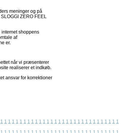
unders meninger og på
r af SLOGGI ZERO FEEL
i internet shoppens
omtale af
ne er.
ettet når vi præsenterer
site realiserer et indkøb.
et ansvar for korrektioner
1
1
1
1
1
1
1
1
1
1
1
1
1
1
1
1
1
1
1
1
1
1
1
1
1
1
1
1
1
1
1
1
1
1
1
1
1
1
1
1
1
1
1
1
1
1
1
1
1
1
1
1
1
1
1
1
1
1
1
1
1
1