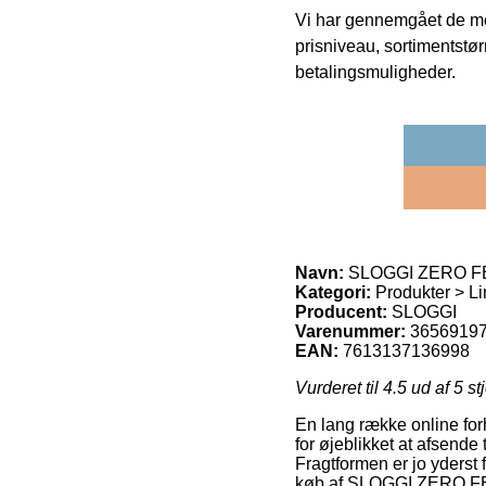
Vi har gennemgået de mes
prisniveau, sortimentstø
betalingsmuligheder.
Navn:
SLOGGI ZERO FEE
Kategori:
Produkter > Li
Producent:
SLOGGI
Varenummer:
3656919
EAN:
7613137136998
Vurderet til
4.5
ud af 5 st
En lang række online for
for øjeblikket at afsende
Fragtformen er jo yderst 
køb af SLOGGI ZERO FE