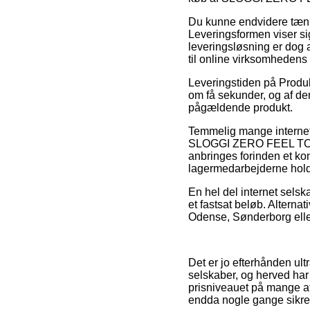
Du kunne endvidere tænke 
Leveringsformen viser si
leveringsløsning er dog 
til online virksomhedens
Leveringstiden på Produkt
om få sekunder, og af den
pågældende produkt.
Temmelig mange internet
SLOGGI ZERO FEEL TOP 1
anbringes forinden et kon
lagermedarbejderne holde
En hel del internet selsk
et fastsat beløb. Alterna
Odense, Sønderborg eller
Det er jo efterhånden ultr
selskaber, og herved ha
prisniveauet på mange af 
endda nogle gange sikre 