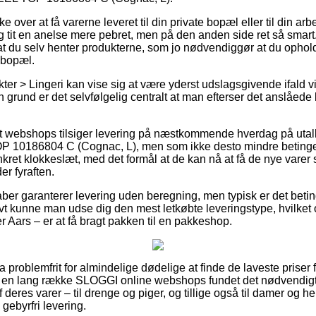
over at få varerne leveret til din private bopæl eller til din arb
g tit en anelse mere pebret, men på den anden side ret så smart
at du selv henter produkterne, som jo nødvendiggør at du ophol
 bopæl.
er > Lingeri kan vise sig at være yderst udslagsgivende ifald vi
 grund er det selvfølgelig centralt at man efterser det anslåede
 webshops tilsiger levering på næstkommende hverdag på utall
0186804 C (Cognac, L), men som ikke desto mindre betinges 
kret klokkeslæt, med det formål at de kan nå at få de nye varer 
r fyraften.
aber garanterer levering uden beregning, men typisk er det beting
tivt kunne man udse dig den mest letkøbte leveringstype, hvilket 
 Aars – er at få bragt pakken til en pakkeshop.
a problemfrit for almindelige dødelige at finde de laveste priser fr
r en lang række SLOGGI online webshops fundet det nødvendig
deres varer – til drenge og piger, og tillige også til damer og he
gebyrfri levering.