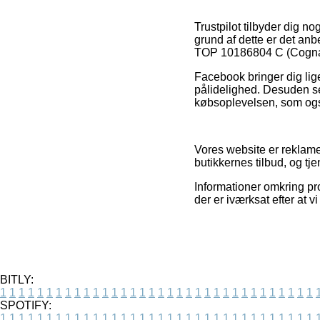
Trustpilot tilbyder dig n
grund af dette er det a
TOP 10186804 C (Cognac
Facebook bringer dig lig
pålidelighed. Desuden se
købsoplevelsen, som også 
Vores website er reklamef
butikkernes tilbud, og tj
Informationer omkring pro
der er iværksat efter at 
BITLY:
1
1
1
1
1
1
1
1
1
1
1
1
1
1
1
1
1
1
1
1
1
1
1
1
1
1
1
1
1
1
1
1
1
1
SPOTIFY:
1
1
1
1
1
1
1
1
1
1
1
1
1
1
1
1
1
1
1
1
1
1
1
1
1
1
1
1
1
1
1
1
1
1