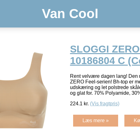
Van Cool
SLOGGI ZERO
10186804 C (C
Rent velvære dagen lang! Den n
ZERO Feel-serien! Bh-top er 
udskæring og let polstrede skåle
og glat for. 70% Polyamide, 30
224.1
kr.
(Vis fragtpris)
Læs mere »
Kø