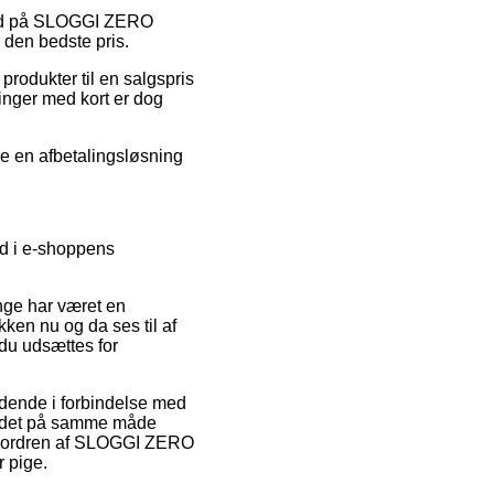
ilbud på SLOGGI ZERO
 den bedste pris.
produkter til en salgspris
linger med kort er dog
eje en afbetalingsløsning
nd i e-shoppens
ænge har været en
kken nu og da ses til af
du udsættes for
ldende i forbindelse med
er det på samme måde
re ordren af SLOGGI ZERO
 pige.