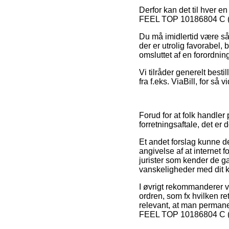
Derfor kan det til hver e
FEEL TOP 10186804 C (Cog
Du må imidlertid være så 
der er utrolig favorabel,
omsluttet af en forordni
Vi tilråder generelt best
fra f.eks. ViaBill, for s
Forud for at folk handler
forretningsaftale, det er
Et andet forslag kunne de
angivelse af at internet f
jurister som kender de g
vanskeligheder med dit 
I øvrigt rekommanderer v
ordren, som fx hvilken 
relevant, at man perman
FEEL TOP 10186804 C (Cog