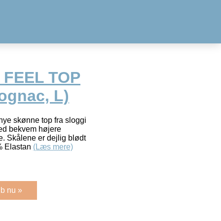
 FEEL TOP
ognac, L)
ye skønne top fra sloggi
med bekvem højere
. Skålene er dejlig blødt
% Elastan
(Læs mere)
b nu »