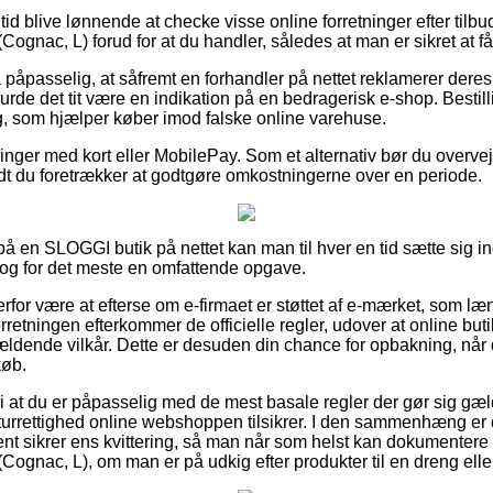
n tid blive lønnende at checke visse online forretninger efter t
nac, L) forud for at du handler, således at man er sikret at få
påpasselig, at såfremt en forhandler på nettet reklamerer deres 
 burde det tit være en indikation på en bedragerisk e-shop. Bestil
ng, som hjælper køber imod falske online varehuse.
illinger med kort eller MobilePay. Som et alternativ bør du overv
å vidt du foretrækker at godtgøre omkostningerne over en periode.
 på en SLOGGI butik på nettet kan man til hver en tid sætte sig i
 dog for det meste en omfattende opgave.
rfor være at efterse om e-firmaet er støttet af e-mærket, som l
orretningen efterkommer de officielle regler, udover at online buti
ældende vilkår. Dette er desuden din chance for opbakning, når 
køb.
i at du er påpasselig med de mest basale regler der gør sig gæ
returrettighed online webshoppen tilsikrer. I den sammenhæng 
ent sikrer ens kvittering, så man når som helst kan dokumente
nac, L), om man er på udkig efter produkter til en dreng eller