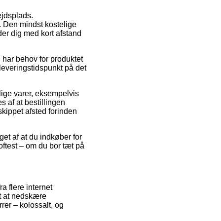
ejdsplads.
. Den mindst kostelige
der dig med kort afstand
 har behov for produktet
 leveringstidspunkt på det
ige varer, eksempelvis
af at bestillingen
skippet afsted forinden
et af at du indkøber for
oftest – om du bor tæt på
a flere internet
t at nedskære
rrer – kolossalt, og