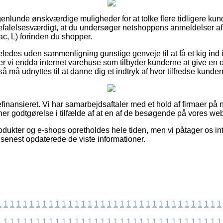
ogenlunde ønskværdige muligheder for at tolke flere tidligere k
nbefalelsesværdigt, at du undersøger netshoppens anmeldelse
, L) forinden du shopper.
eledes uden sammenligning gunstige genveje til at få et kig ind 
r vi endda internet varehuse som tilbyder kunderne at give en 
må udnyttes til at danne dig et indtryk af hvor tilfredse kunder
inansieret. Vi har samarbejdsaftaler med et hold af firmaer på n
ener godtgørelse i tilfælde af at en af de besøgende på vores web
dukter og e-shops opretholdes hele tiden, men vi påtager os int
vi senest opdaterede de viste informationer.
1
1
1
1
1
1
1
1
1
1
1
1
1
1
1
1
1
1
1
1
1
1
1
1
1
1
1
1
1
1
1
1
1
1
1
1
1
1
1
1
1
1
1
1
1
1
1
1
1
1
1
1
1
1
1
1
1
1
1
1
1
1
1
1
1
1
1
1
1
1