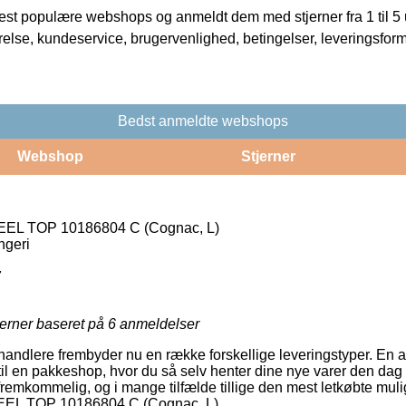
t populære webshops og anmeldt dem med stjerner fra 1 til 5 ud
rrelse, kundeservice, brugervenlighed, betingelser, leveringsfor
Bedst anmeldte webshops
Webshop
Stjerner
L TOP 10186804 C (Cognac, L)
ngeri
7
jerner baseret på
6
anmeldelser
handlere frembyder nu en række forskellige leveringstyper. En a
 til en pakkeshop, hvor du så selv henter dine nye varer den dag
fremkommelig, og i mange tilfælde tillige den mest letkøbte muli
EL TOP 10186804 C (Cognac, L).