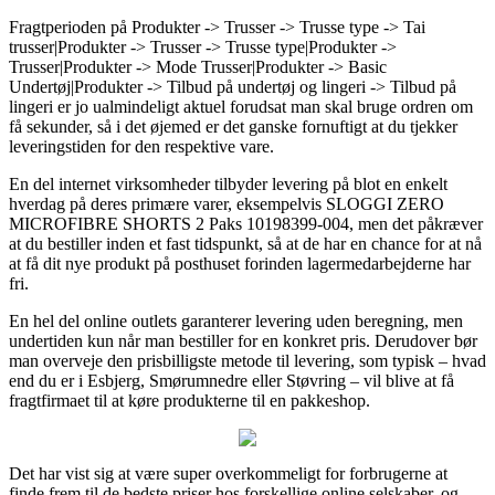
Fragtperioden på Produkter -> Trusser -> Trusse type -> Tai
trusser|Produkter -> Trusser -> Trusse type|Produkter ->
Trusser|Produkter -> Mode Trusser|Produkter -> Basic
Undertøj|Produkter -> Tilbud på undertøj og lingeri -> Tilbud på
lingeri er jo ualmindeligt aktuel forudsat man skal bruge ordren om
få sekunder, så i det øjemed er det ganske fornuftigt at du tjekker
leveringstiden for den respektive vare.
En del internet virksomheder tilbyder levering på blot en enkelt
hverdag på deres primære varer, eksempelvis SLOGGI ZERO
MICROFIBRE SHORTS 2 Paks 10198399-004, men det påkræver
at du bestiller inden et fast tidspunkt, så at de har en chance for at nå
at få dit nye produkt på posthuset forinden lagermedarbejderne har
fri.
En hel del online outlets garanterer levering uden beregning, men
undertiden kun når man bestiller for en konkret pris. Derudover bør
man overveje den prisbilligste metode til levering, som typisk – hvad
end du er i Esbjerg, Smørumnedre eller Støvring – vil blive at få
fragtfirmaet til at køre produkterne til en pakkeshop.
Det har vist sig at være super overkommeligt for forbrugerne at
finde frem til de bedste priser hos forskellige online selskaber, og