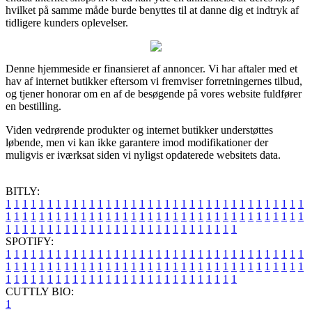
hvilket på samme måde burde benyttes til at danne dig et indtryk af
tidligere kunders oplevelser.
Denne hjemmeside er finansieret af annoncer. Vi har aftaler med et
hav af internet butikker eftersom vi fremviser forretningernes tilbud,
og tjener honorar om en af de besøgende på vores website fuldfører
en bestilling.
Viden vedrørende produkter og internet butikker understøttes
løbende, men vi kan ikke garantere imod modifikationer der
muligvis er iværksat siden vi nyligst opdaterede websitets data.
BITLY:
1
1
1
1
1
1
1
1
1
1
1
1
1
1
1
1
1
1
1
1
1
1
1
1
1
1
1
1
1
1
1
1
1
1
1
1
1
1
1
1
1
1
1
1
1
1
1
1
1
1
1
1
1
1
1
1
1
1
1
1
1
1
1
1
1
1
1
1
1
1
1
1
1
1
1
1
1
1
1
1
1
1
1
1
1
1
1
1
1
1
1
1
1
1
1
1
1
1
1
1
SPOTIFY:
1
1
1
1
1
1
1
1
1
1
1
1
1
1
1
1
1
1
1
1
1
1
1
1
1
1
1
1
1
1
1
1
1
1
1
1
1
1
1
1
1
1
1
1
1
1
1
1
1
1
1
1
1
1
1
1
1
1
1
1
1
1
1
1
1
1
1
1
1
1
1
1
1
1
1
1
1
1
1
1
1
1
1
1
1
1
1
1
1
1
1
1
1
1
1
1
1
1
1
1
CUTTLY BIO:
1