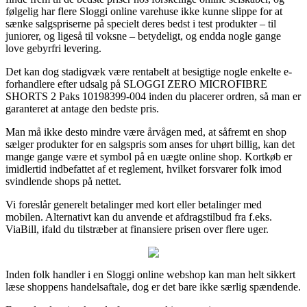
følgelig har flere Sloggi online varehuse ikke kunne slippe for at
sænke salgspriserne på specielt deres bedst i test produkter – til
juniorer, og ligeså til voksne – betydeligt, og endda nogle gange
love gebyrfri levering.
Det kan dog stadigvæk være rentabelt at besigtige nogle enkelte e-
forhandlere efter udsalg på SLOGGI ZERO MICROFIBRE
SHORTS 2 Paks 10198399-004 inden du placerer ordren, så man er
garanteret at antage den bedste pris.
Man må ikke desto mindre være årvågen med, at såfremt en shop
sælger produkter for en salgspris som anses for uhørt billig, kan det
mange gange være et symbol på en uægte online shop. Kortkøb er
imidlertid indbefattet af et reglement, hvilket forsvarer folk imod
svindlende shops på nettet.
Vi foreslår generelt betalinger med kort eller betalinger med
mobilen. Alternativt kan du anvende et afdragstilbud fra f.eks.
ViaBill, ifald du tilstræber at finansiere prisen over flere uger.
Inden folk handler i en Sloggi online webshop kan man helt sikkert
læse shoppens handelsaftale, dog er det bare ikke særlig spændende.