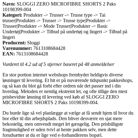
Navn:
SLOGGI ZERO MICROFIBRE SHORTS 2 Paks
10198399-004
Kategori:
Produkter -> Trusser -> Trusse type -> Tai
trusser|Produkter -> Trusser -> Trusse type|Produkter ->
Trusser|Produkter -> Mode Trusser|Produkter -> Basic
Undertøj|Produkter -> Tilbud på undertøj og lingeri -> Tilbud på
lingeri
Producent:
Sloggi
Varenummer:
7613108684428
EAN:
7613108684428
Vurderet til
4.2
ud af 5 stjerner baseret på
48
anmeldelser
En stor portion internet webshops frembyder heldigvis diverse
løsninger til levering. Et hit er på nuværende tidspunkt pakkeshops,
og så kan du blot gå forbi efter ordren når det passer ind i din
hverdag. Metoden er nemlig ekstremt let, og ofte tillige den mest
prisbevidste løsning til levering ved køb af SLOGGI ZERO
MICROFIBRE SHORTS 2 Paks 10198399-004.
Du burde lige så vel planlægge at vælge at få sendt hjem til hvor du
bor eller til din arbejdsplads. Den bliver desværre en sjat mere
bekostelig, men omvendt meget let gængelig. Den prisbilligste
fragtmulighed er uden tvivl at hente pakken selv, men dette
forudsætter at du er lige ved e-forhandlerens bopæl.