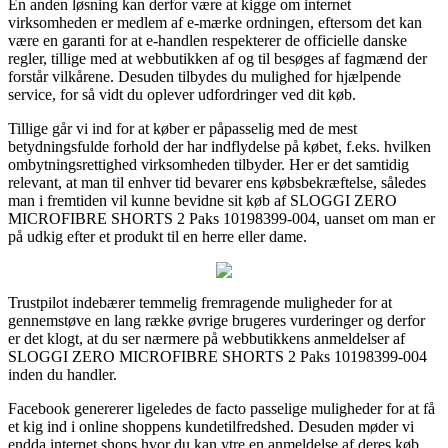
En anden løsning kan derfor være at kigge om internet
virksomheden er medlem af e-mærke ordningen, eftersom det kan
være en garanti for at e-handlen respekterer de officielle danske
regler, tillige med at webbutikken af og til besøges af fagmænd der
forstår vilkårene. Desuden tilbydes du mulighed for hjælpende
service, for så vidt du oplever udfordringer ved dit køb.
Tillige går vi ind for at køber er påpasselig med de mest
betydningsfulde forhold der har indflydelse på købet, f.eks. hvilken
ombytningsrettighed virksomheden tilbyder. Her er det samtidig
relevant, at man til enhver tid bevarer ens købsbekræftelse, således
man i fremtiden vil kunne bevidne sit køb af SLOGGI ZERO
MICROFIBRE SHORTS 2 Paks 10198399-004, uanset om man er
på udkig efter et produkt til en herre eller dame.
Trustpilot indebærer temmelig fremragende muligheder for at
gennemstøve en lang række øvrige brugeres vurderinger og derfor
er det klogt, at du ser nærmere på webbutikkens anmeldelser af
SLOGGI ZERO MICROFIBRE SHORTS 2 Paks 10198399-004
inden du handler.
Facebook genererer ligeledes de facto passelige muligheder for at få
et kig ind i online shoppens kundetilfredshed. Desuden møder vi
endda internet shops hvor du kan ytre en anmeldelse af deres køb,