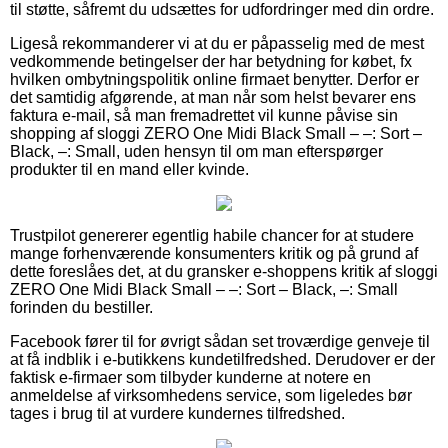
til støtte, såfremt du udsættes for udfordringer med din ordre.
Ligeså rekommanderer vi at du er påpasselig med de mest
vedkommende betingelser der har betydning for købet, fx
hvilken ombytningspolitik online firmaet benytter. Derfor er
det samtidig afgørende, at man når som helst bevarer ens
faktura e-mail, så man fremadrettet vil kunne påvise sin
shopping af sloggi ZERO One Midi Black Small – –: Sort –
Black, –: Small, uden hensyn til om man efterspørger
produkter til en mand eller kvinde.
Trustpilot genererer egentlig habile chancer for at studere
mange forhenværende konsumenters kritik og på grund af
dette foreslåes det, at du gransker e-shoppens kritik af sloggi
ZERO One Midi Black Small – –: Sort – Black, –: Small
forinden du bestiller.
Facebook fører til for øvrigt sådan set troværdige genveje til
at få indblik i e-butikkens kundetilfredshed. Derudover er der
faktisk e-firmaer som tilbyder kunderne at notere en
anmeldelse af virksomhedens service, som ligeledes bør
tages i brug til at vurdere kundernes tilfredshed.