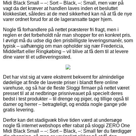
Midi Black Small – –: Sort – Black, –: Small, men vær på
vagt da det kræver at handlen laves inden et besluttet
klokkeslæt, således at de med sikkerhed kan nå at få de nye
varer ordnet forud for at de lageransatte tager hjem.
Nogle få forhandlere på nettet præsterer fri fragt, men i
reglen er det forbeholdt når man shopper for en konkret pris.
I øvrigt må du udse dig den prisbilligste leveringsmanér, som
typisk – uafhængig om man opholder sig nær Fredericia,
Middelfart eller Ringkøbing – vil blive at få dem til at levere
dine varer til et udleveringssted.
Det har vist sig at være ekstremt bekvemt for almindelige
dødelige at finde de laveste priser i blandt flere online
varehuse, og så har de fleste Sloggi firmaer på nettet været
presset til at at nedbringe prisniveauet på specielt deres
bedst i test produkter – til drenge og piger, og tillige også til
damer og herrer – betragteligt, og endda nogle gange yde
gratis levering.
Derfor kan det stadigvæk blive tiden værd at undersøge
nogle få internet webshops efter rabat på sloggi ZERO One
Midi Black Small – –: Sort – Black, –: Small før du færdiggør