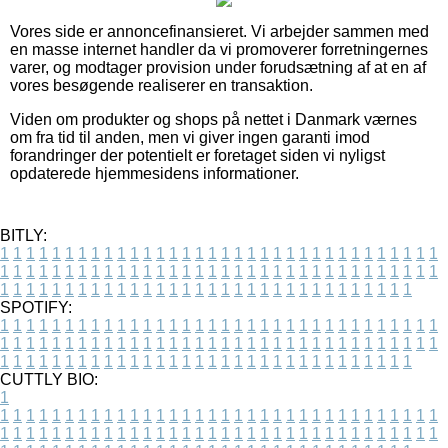
Vores side er annoncefinansieret. Vi arbejder sammen med
en masse internet handler da vi promoverer forretningernes
varer, og modtager provision under forudsætning af at en af
vores besøgende realiserer en transaktion.
Viden om produkter og shops på nettet i Danmark værnes
om fra tid til anden, men vi giver ingen garanti imod
forandringer der potentielt er foretaget siden vi nyligst
opdaterede hjemmesidens informationer.
BITLY:
1
1
1
1
1
1
1
1
1
1
1
1
1
1
1
1
1
1
1
1
1
1
1
1
1
1
1
1
1
1
1
1
1
1
1
1
1
1
1
1
1
1
1
1
1
1
1
1
1
1
1
1
1
1
1
1
1
1
1
1
1
1
1
1
1
1
1
1
1
1
1
1
1
1
1
1
1
1
1
1
1
1
1
1
1
1
1
1
1
1
1
1
1
1
1
1
1
1
1
1
SPOTIFY:
1
1
1
1
1
1
1
1
1
1
1
1
1
1
1
1
1
1
1
1
1
1
1
1
1
1
1
1
1
1
1
1
1
1
1
1
1
1
1
1
1
1
1
1
1
1
1
1
1
1
1
1
1
1
1
1
1
1
1
1
1
1
1
1
1
1
1
1
1
1
1
1
1
1
1
1
1
1
1
1
1
1
1
1
1
1
1
1
1
1
1
1
1
1
1
1
1
1
1
1
CUTTLY BIO:
1
1
1
1
1
1
1
1
1
1
1
1
1
1
1
1
1
1
1
1
1
1
1
1
1
1
1
1
1
1
1
1
1
1
1
1
1
1
1
1
1
1
1
1
1
1
1
1
1
1
1
1
1
1
1
1
1
1
1
1
1
1
1
1
1
1
1
1
1