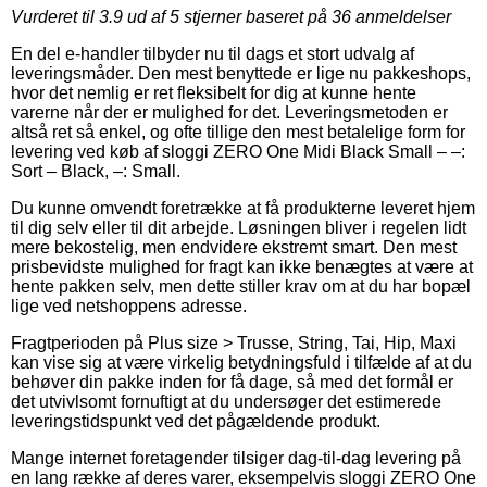
Vurderet til
3.9
ud af 5 stjerner baseret på
36
anmeldelser
En del e-handler tilbyder nu til dags et stort udvalg af
leveringsmåder. Den mest benyttede er lige nu pakkeshops,
hvor det nemlig er ret fleksibelt for dig at kunne hente
varerne når der er mulighed for det. Leveringsmetoden er
altså ret så enkel, og ofte tillige den mest betalelige form for
levering ved køb af sloggi ZERO One Midi Black Small – –:
Sort – Black, –: Small.
Du kunne omvendt foretrække at få produkterne leveret hjem
til dig selv eller til dit arbejde. Løsningen bliver i regelen lidt
mere bekostelig, men endvidere ekstremt smart. Den mest
prisbevidste mulighed for fragt kan ikke benægtes at være at
hente pakken selv, men dette stiller krav om at du har bopæl
lige ved netshoppens adresse.
Fragtperioden på Plus size > Trusse, String, Tai, Hip, Maxi
kan vise sig at være virkelig betydningsfuld i tilfælde af at du
behøver din pakke inden for få dage, så med det formål er
det utvivlsomt fornuftigt at du undersøger det estimerede
leveringstidspunkt ved det pågældende produkt.
Mange internet foretagender tilsiger dag-til-dag levering på
en lang række af deres varer, eksempelvis sloggi ZERO One