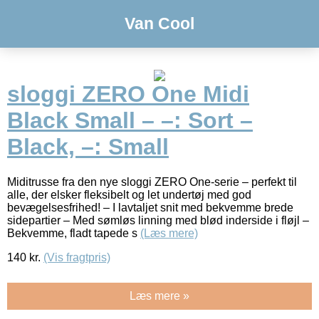
Van Cool
sloggi ZERO One Midi
Black Small – –: Sort –
Black, –: Small
Miditrusse fra den nye sloggi ZERO One-serie – perfekt til
alle, der elsker fleksibelt og let undertøj med god
bevægelsesfrihed! – I lavtaljet snit med bekvemme brede
sidepartier – Med sømløs linning med blød inderside i fløjl –
Bekvemme, fladt tapede s
(Læs mere)
140
kr.
(Vis fragtpris)
Læs mere »