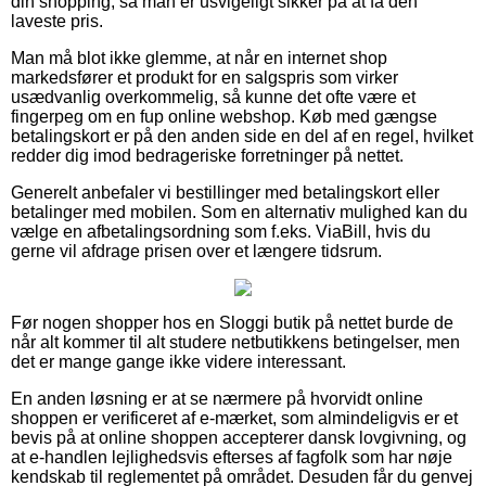
din shopping, så man er usvigeligt sikker på at få den
laveste pris.
Man må blot ikke glemme, at når en internet shop
markedsfører et produkt for en salgspris som virker
usædvanlig overkommelig, så kunne det ofte være et
fingerpeg om en fup online webshop. Køb med gængse
betalingskort er på den anden side en del af en regel, hvilket
redder dig imod bedrageriske forretninger på nettet.
Generelt anbefaler vi bestillinger med betalingskort eller
betalinger med mobilen. Som en alternativ mulighed kan du
vælge en afbetalingsordning som f.eks. ViaBill, hvis du
gerne vil afdrage prisen over et længere tidsrum.
Før nogen shopper hos en Sloggi butik på nettet burde de
når alt kommer til alt studere netbutikkens betingelser, men
det er mange gange ikke videre interessant.
En anden løsning er at se nærmere på hvorvidt online
shoppen er verificeret af e-mærket, som almindeligvis er et
bevis på at online shoppen accepterer dansk lovgivning, og
at e-handlen lejlighedsvis efterses af fagfolk som har nøje
kendskab til reglementet på området. Desuden får du genvej