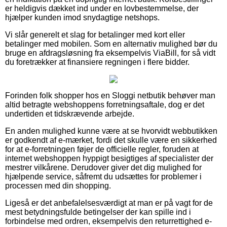
er heldigvis dækket ind under en lovbestemmelse, der
hjælper kunden imod snydagtige netshops.
Vi slår generelt et slag for betalinger med kort eller
betalinger med mobilen. Som en alternativ mulighed bør du
bruge en afdragsløsning fra eksempelvis ViaBill, for så vidt
du foretrækker at finansiere regningen i flere bidder.
Forinden folk shopper hos en Sloggi netbutik behøver man
altid betragte webshoppens forretningsaftale, dog er det
undertiden et tidskrævende arbejde.
En anden mulighed kunne være at se hvorvidt webbutikken
er godkendt af e-mærket, fordi det skulle være en sikkerhed
for at e-forretningen føjer de officielle regler, foruden at
internet webshoppen hyppigt besigtiges af specialister der
mestrer vilkårene. Derudover giver det dig mulighed for
hjælpende service, såfremt du udsættes for problemer i
processen med din shopping.
Ligeså er det anbefalelsesværdigt at man er på vagt for de
mest betydningsfulde betingelser der kan spille ind i
forbindelse med ordren, eksempelvis den returrettighed e-