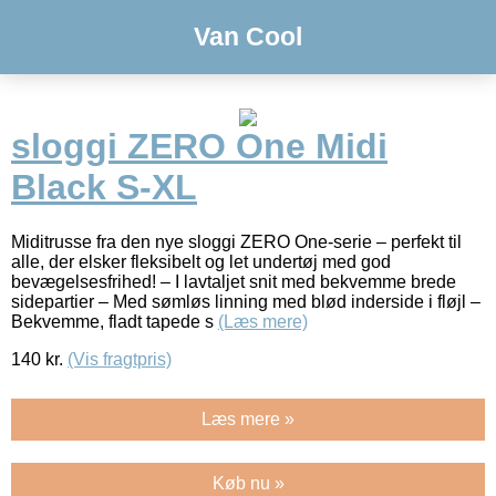
Van Cool
sloggi ZERO One Midi
Black S-XL
Miditrusse fra den nye sloggi ZERO One-serie – perfekt til
alle, der elsker fleksibelt og let undertøj med god
bevægelsesfrihed! – I lavtaljet snit med bekvemme brede
sidepartier – Med sømløs linning med blød inderside i fløjl –
Bekvemme, fladt tapede s
(Læs mere)
140
kr.
(Vis fragtpris)
Læs mere »
Køb nu »