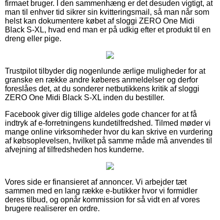
firmaet bruger. I den sammenhæng er det desuden vigtigt, at
man til enhver tid sikrer sin kvitteringsmail, så man når som
helst kan dokumentere købet af sloggi ZERO One Midi
Black S-XL, hvad end man er på udkig efter et produkt til en
dreng eller pige.
Trustpilot tilbyder dig nogenlunde ærlige muligheder for at
granske en række andre køberes anmeldelser og derfor
foreslåes det, at du sonderer netbutikkens kritik af sloggi
ZERO One Midi Black S-XL inden du bestiller.
Facebook giver dig tillige aldeles gode chancer for at få
indtryk af e-forretningens kundetilfredshed. Tilmed møder vi
mange online virksomheder hvor du kan skrive en vurdering
af købsoplevelsen, hvilket på samme måde må anvendes til
afvejning af tilfredsheden hos kunderne.
Vores side er finansieret af annoncer. Vi arbejder tæt
sammen med en lang række e-butikker hvor vi formidler
deres tilbud, og opnår kommission for så vidt en af vores
brugere realiserer en ordre.