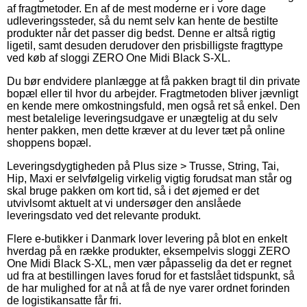
af fragtmetoder. En af de mest moderne er i vore dage
udleveringssteder, så du nemt selv kan hente de bestilte
produkter når det passer dig bedst. Denne er altså rigtig
ligetil, samt desuden derudover den prisbilligste fragttype
ved køb af sloggi ZERO One Midi Black S-XL.
Du bør endvidere planlægge at få pakken bragt til din private
bopæl eller til hvor du arbejder. Fragtmetoden bliver jævnligt
en kende mere omkostningsfuld, men også ret så enkel. Den
mest betalelige leveringsudgave er unægtelig at du selv
henter pakken, men dette kræver at du lever tæt på online
shoppens bopæl.
Leveringsdygtigheden på Plus size > Trusse, String, Tai,
Hip, Maxi er selvfølgelig virkelig vigtig forudsat man står og
skal bruge pakken om kort tid, så i det øjemed er det
utvivlsomt aktuelt at vi undersøger den anslåede
leveringsdato ved det relevante produkt.
Flere e-butikker i Danmark lover levering på blot en enkelt
hverdag på en række produkter, eksempelvis sloggi ZERO
One Midi Black S-XL, men vær påpasselig da det er regnet
ud fra at bestillingen laves forud for et fastslået tidspunkt, så
de har mulighed for at nå at få de nye varer ordnet forinden
de logistikansatte får fri.