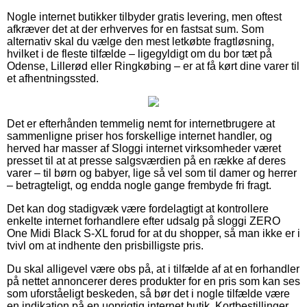
Nogle internet butikker tilbyder gratis levering, men oftest
afkræver det at der erhverves for en fastsat sum. Som
alternativ skal du vælge den mest letkøbte fragtløsning,
hvilket i de fleste tilfælde – ligegyldigt om du bor tæt på
Odense, Lillerød eller Ringkøbing – er at få kørt dine varer til
et afhentningssted.
Det er efterhånden temmelig nemt for internetbrugere at
sammenligne priser hos forskellige internet handler, og
herved har masser af Sloggi internet virksomheder været
presset til at at presse salgsværdien på en række af deres
varer – til børn og babyer, lige så vel som til damer og herrer
– betragteligt, og endda nogle gange frembyde fri fragt.
Det kan dog stadigvæk være fordelagtigt at kontrollere
enkelte internet forhandlere efter udsalg på sloggi ZERO
One Midi Black S-XL forud for at du shopper, så man ikke er i
tvivl om at indhente den prisbilligste pris.
Du skal alligevel være obs på, at i tilfælde af at en forhandler
på nettet annoncerer deres produkter for en pris som kan ses
som uforståeligt beskeden, så bør det i nogle tilfælde være
en indikation på en uoprigtig internet butik. Kortbestillinger