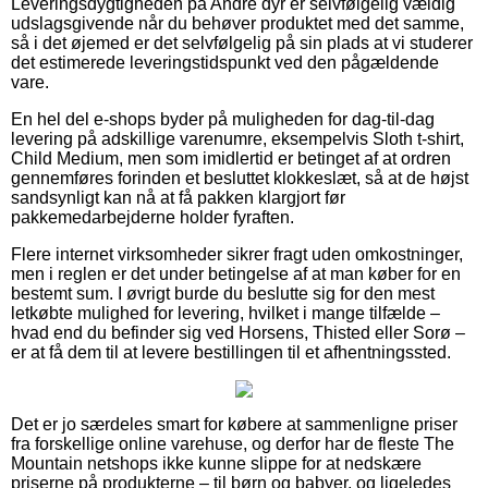
Leveringsdygtigheden på Andre dyr er selvfølgelig vældig
udslagsgivende når du behøver produktet med det samme,
så i det øjemed er det selvfølgelig på sin plads at vi studerer
det estimerede leveringstidspunkt ved den pågældende
vare.
En hel del e-shops byder på muligheden for dag-til-dag
levering på adskillige varenumre, eksempelvis Sloth t-shirt,
Child Medium, men som imidlertid er betinget af at ordren
gennemføres forinden et besluttet klokkeslæt, så at de højst
sandsynligt kan nå at få pakken klargjort før
pakkemedarbejderne holder fyraften.
Flere internet virksomheder sikrer fragt uden omkostninger,
men i reglen er det under betingelse af at man køber for en
bestemt sum. I øvrigt burde du beslutte sig for den mest
letkøbte mulighed for levering, hvilket i mange tilfælde –
hvad end du befinder sig ved Horsens, Thisted eller Sorø –
er at få dem til at levere bestillingen til et afhentningssted.
Det er jo særdeles smart for købere at sammenligne priser
fra forskellige online varehuse, og derfor har de fleste The
Mountain netshops ikke kunne slippe for at nedskære
priserne på produkterne – til børn og babyer, og ligeledes