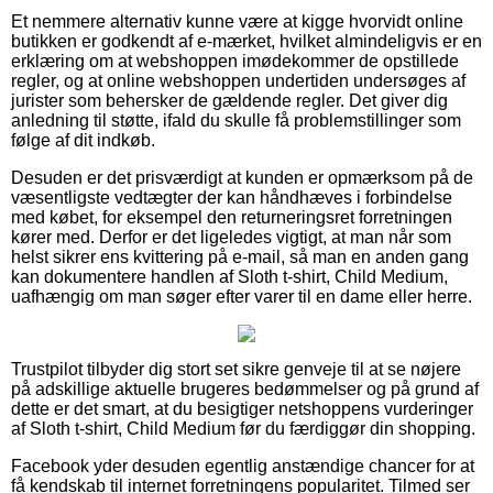
Et nemmere alternativ kunne være at kigge hvorvidt online
butikken er godkendt af e-mærket, hvilket almindeligvis er en
erklæring om at webshoppen imødekommer de opstillede
regler, og at online webshoppen undertiden undersøges af
jurister som behersker de gældende regler. Det giver dig
anledning til støtte, ifald du skulle få problemstillinger som
følge af dit indkøb.
Desuden er det prisværdigt at kunden er opmærksom på de
væsentligste vedtægter der kan håndhæves i forbindelse
med købet, for eksempel den returneringsret forretningen
kører med. Derfor er det ligeledes vigtigt, at man når som
helst sikrer ens kvittering på e-mail, så man en anden gang
kan dokumentere handlen af Sloth t-shirt, Child Medium,
uafhængig om man søger efter varer til en dame eller herre.
Trustpilot tilbyder dig stort set sikre genveje til at se nøjere
på adskillige aktuelle brugeres bedømmelser og på grund af
dette er det smart, at du besigtiger netshoppens vurderinger
af Sloth t-shirt, Child Medium før du færdiggør din shopping.
Facebook yder desuden egentlig anstændige chancer for at
få kendskab til internet forretningens popularitet. Tilmed ser