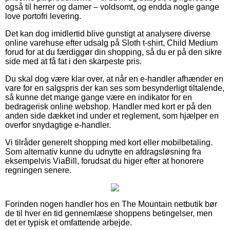
også til herrer og damer – voldsomt, og endda nogle gange
love portofri levering.
Det kan dog imidlertid blive gunstigt at analysere diverse
online varehuse efter udsalg på Sloth t-shirt, Child Medium
forud for at du færdiggør din shopping, så du er på den sikre
side med at få fat i den skarpeste pris.
Du skal dog være klar over, at når en e-handler afhænder en
vare for en salgspris der kan ses som besynderligt tiltalende,
så kunne det mange gange være en indikator for en
bedragerisk online webshop. Handler med kort er på den
anden side dækket ind under et reglement, som hjælper en
overfor snydagtige e-handler.
Vi tilråder generelt shopping med kort eller mobilbetaling.
Som alternativ kunne du udnytte en afdragsløsning fra
eksempelvis ViaBill, forudsat du higer efter at honorere
regningen senere.
Forinden nogen handler hos en The Mountain netbutik bør
de til hver en tid gennemlæse shoppens betingelser, men
det er typisk et omfattende arbejde.