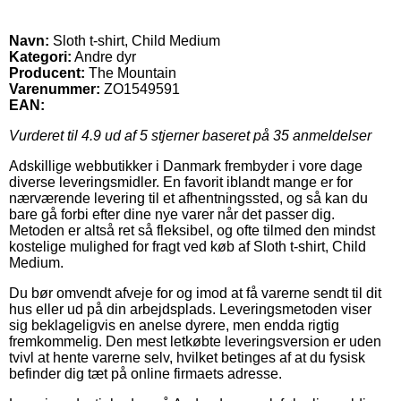
Navn:
Sloth t-shirt, Child Medium
Kategori:
Andre dyr
Producent:
The Mountain
Varenummer:
ZO1549591
EAN:
Vurderet til
4.9
ud af 5 stjerner baseret på
35
anmeldelser
Adskillige webbutikker i Danmark frembyder i vore dage
diverse leveringsmidler. En favorit iblandt mange er for
nærværende levering til et afhentningssted, og så kan du
bare gå forbi efter dine nye varer når det passer dig.
Metoden er altså ret så fleksibel, og ofte tilmed den mindst
kostelige mulighed for fragt ved køb af Sloth t-shirt, Child
Medium.
Du bør omvendt afveje for og imod at få varerne sendt til dit
hus eller ud på din arbejdsplads. Leveringsmetoden viser
sig beklageligvis en anelse dyrere, men endda rigtig
fremkommelig. Den mest letkøbte leveringsversion er uden
tvivl at hente varerne selv, hvilket betinges af at du fysisk
befinder dig tæt på online firmaets adresse.