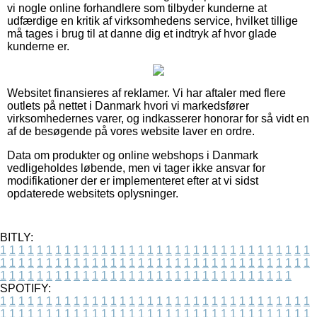
vi nogle online forhandlere som tilbyder kunderne at
udfærdige en kritik af virksomhedens service, hvilket tillige
må tages i brug til at danne dig et indtryk af hvor glade
kunderne er.
Websitet finansieres af reklamer. Vi har aftaler med flere
outlets på nettet i Danmark hvori vi markedsfører
virksomhedernes varer, og indkasserer honorar for så vidt en
af de besøgende på vores website laver en ordre.
Data om produkter og online webshops i Danmark
vedligeholdes løbende, men vi tager ikke ansvar for
modifikationer der er implementeret efter at vi sidst
opdaterede websitets oplysninger.
BITLY:
1
1
1
1
1
1
1
1
1
1
1
1
1
1
1
1
1
1
1
1
1
1
1
1
1
1
1
1
1
1
1
1
1
1
1
1
1
1
1
1
1
1
1
1
1
1
1
1
1
1
1
1
1
1
1
1
1
1
1
1
1
1
1
1
1
1
1
1
1
1
1
1
1
1
1
1
1
1
1
1
1
1
1
1
1
1
1
1
1
1
1
1
1
1
1
1
1
1
1
1
SPOTIFY:
1
1
1
1
1
1
1
1
1
1
1
1
1
1
1
1
1
1
1
1
1
1
1
1
1
1
1
1
1
1
1
1
1
1
1
1
1
1
1
1
1
1
1
1
1
1
1
1
1
1
1
1
1
1
1
1
1
1
1
1
1
1
1
1
1
1
1
1