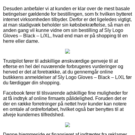
Desuden anbefaler vi at kunden er klar over de mest basale
betingelser gældende for bestillingen, som fx hvilken bytteret
internet virksomheden tilbyder. Derfor er det ligeledes vigtigt,
at man stadigvæk beholder sin købsbekræftelse, så man en
anden gang vil kunne vidne om sin bestilling af Sly Logo
Gloves – Black – L/XL, hvad end man er på shopping til en
herre eller dame.
Trustpilot fører til adskillige ønskværdige genveje til at
efterse en hel del nuværende forbrugeres vurderinger og
herved er det at foretrække, at du gennemgår online
butikkens anmeldelser af Sly Logo Gloves – Black – L/XL før
du færdiggør din shopping.
Facebook fører til tilsvarende adskillige fine muligheder for
at få indtryk af online firmaets pålidelighed. Foruden det er
der en række forretninger på nettet hvor kunder kan notere
en omtale af ordreforløbet, hvilket også bør benyttes til at
afveje kundernes tilfredshed.
Denne hjemmeside er finansieret af indtægter fra reklamer.