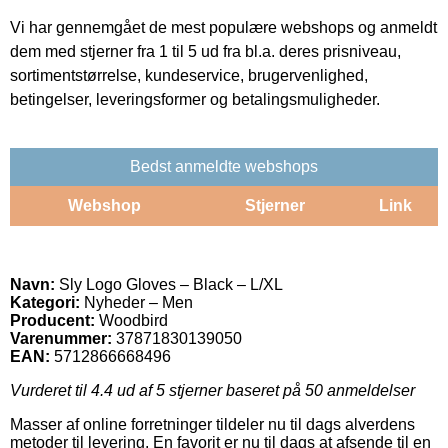
Vi har gennemgået de mest populære webshops og anmeldt
dem med stjerner fra 1 til 5 ud fra bl.a. deres prisniveau,
sortimentstørrelse, kundeservice, brugervenlighed,
betingelser, leveringsformer og betalingsmuligheder.
Bedst anmeldte webshops
Webshop
Stjerner
Link
Navn:
Sly Logo Gloves – Black – L/XL
Kategori:
Nyheder – Men
Producent:
Woodbird
Varenummer:
37871830139050
EAN:
5712866668496
Vurderet til
4.4
ud af 5 stjerner baseret på
50
anmeldelser
Masser af online forretninger tildeler nu til dags alverdens
metoder til levering. En favorit er nu til dags at afsende til en