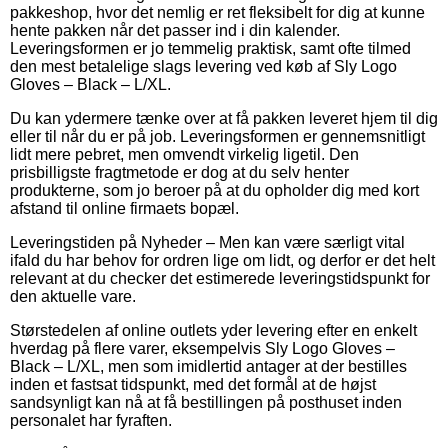
pakkeshop, hvor det nemlig er ret fleksibelt for dig at kunne
hente pakken når det passer ind i din kalender.
Leveringsformen er jo temmelig praktisk, samt ofte tilmed
den mest betalelige slags levering ved køb af Sly Logo
Gloves – Black – L/XL.
Du kan ydermere tænke over at få pakken leveret hjem til dig
eller til når du er på job. Leveringsformen er gennemsnitligt
lidt mere pebret, men omvendt virkelig ligetil. Den
prisbilligste fragtmetode er dog at du selv henter
produkterne, som jo beroer på at du opholder dig med kort
afstand til online firmaets bopæl.
Leveringstiden på Nyheder – Men kan være særligt vital
ifald du har behov for ordren lige om lidt, og derfor er det helt
relevant at du checker det estimerede leveringstidspunkt for
den aktuelle vare.
Størstedelen af online outlets yder levering efter en enkelt
hverdag på flere varer, eksempelvis Sly Logo Gloves –
Black – L/XL, men som imidlertid antager at der bestilles
inden et fastsat tidspunkt, med det formål at de højst
sandsynligt kan nå at få bestillingen på posthuset inden
personalet har fyraften.