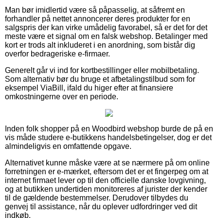
Man bør imidlertid være så påpasselig, at såfremt en
forhandler på nettet annoncerer deres produkter for en
salgspris der kan virke umådelig favorabel, så er det for det
meste være et signal om en falsk webshop. Betalinger med
kort er trods alt inkluderet i en anordning, som bistår dig
overfor bedrageriske e-firmaer.
Generelt går vi ind for kortbestillinger eller mobilbetaling.
Som alternativ bør du bruge et afbetalingstilbud som for
eksempel ViaBill, ifald du higer efter at finansiere
omkostningerne over en periode.
Inden folk shopper på en Woodbird webshop burde de på en
vis måde studere e-butikkens handelsbetingelser, dog er det
almindeligvis en omfattende opgave.
Alternativet kunne måske være at se nærmere på om online
forretningen er e-mærket, eftersom det er et fingerpeg om at
internet firmaet lever op til den officielle danske lovgivning,
og at butikken undertiden monitoreres af jurister der kender
til de gældende bestemmelser. Derudover tilbydes du
genvej til assistance, når du oplever udfordringer ved dit
indkøb.