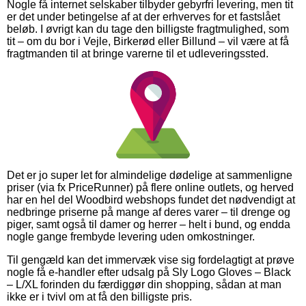
Nogle få internet selskaber tilbyder gebyrfri levering, men tit
er det under betingelse af at der erhverves for et fastslået
beløb. I øvrigt kan du tage den billigste fragtmulighed, som
tit – om du bor i Vejle, Birkerød eller Billund – vil være at få
fragtmanden til at bringe varerne til et udleveringssted.
Det er jo super let for almindelige dødelige at sammenligne
priser (via fx PriceRunner) på flere online outlets, og herved
har en hel del Woodbird webshops fundet det nødvendigt at
nedbringe priserne på mange af deres varer – til drenge og
piger, samt også til damer og herrer – helt i bund, og endda
nogle gange frembyde levering uden omkostninger.
Til gengæld kan det immervæk vise sig fordelagtigt at prøve
nogle få e-handler efter udsalg på Sly Logo Gloves – Black
– L/XL forinden du færdiggør din shopping, sådan at man
ikke er i tvivl om at få den billigste pris.