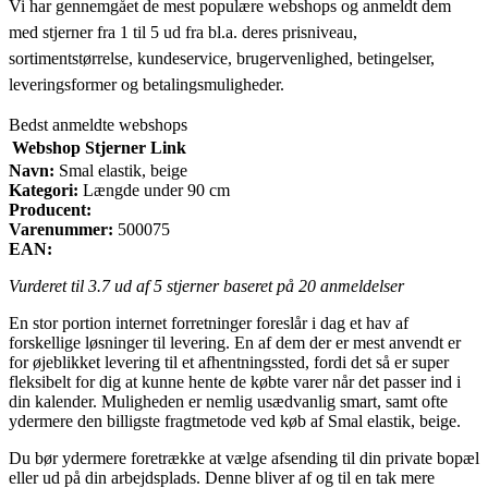
Vi har gennemgået de mest populære webshops og anmeldt dem
med stjerner fra 1 til 5 ud fra bl.a. deres prisniveau,
sortimentstørrelse, kundeservice, brugervenlighed, betingelser,
leveringsformer og betalingsmuligheder.
Bedst anmeldte webshops
Webshop
Stjerner
Link
Navn:
Smal elastik, beige
Kategori:
Længde under 90 cm
Producent:
Varenummer:
500075
EAN:
Vurderet til
3.7
ud af 5 stjerner baseret på
20
anmeldelser
En stor portion internet forretninger foreslår i dag et hav af
forskellige løsninger til levering. En af dem der er mest anvendt er
for øjeblikket levering til et afhentningssted, fordi det så er super
fleksibelt for dig at kunne hente de købte varer når det passer ind i
din kalender. Muligheden er nemlig usædvanlig smart, samt ofte
ydermere den billigste fragtmetode ved køb af Smal elastik, beige.
Du bør ydermere foretrække at vælge afsending til din private bopæl
eller ud på din arbejdsplads. Denne bliver af og til en tak mere