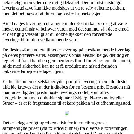
bekostelig, men ydermere rigtig fleksibel. Den mindst kostelige
leveringsudgave kan ikke modsiges at være selv at hente pakken,
men det betinges af at du er lige ved e-firmaets lager.
Antal dages levering på Længde under 90 cm kan vise sig at være
meget central når vi behøver varen med det samme, så i det øjemed
er det rigtig væsentligt at du dobbelttjekker den forventede
leveringstid for den vedkommende vare.
De fleste e-forhandlere tilbyder levering på næstkommende hverdag
på deres primære varer, eksempelvis Smal elastik, beige, der dog er
regnet ud fra at handlen gemmenføres forud for et bestemt tidspunkt,
så de med sikkerhed kan nå at få produkterne afsted forinden
pakkemedarbejderne tager hjem.
En hel del internet selskaber yder portofri levering, men i de fleste
tilfælde kræves det at der indkøbes for en bestemt pris. Desuden må
man udse dig den prisbilligste leveringsmodel, som oftest –
ligegyldigt om man opholder sig nær Esbjerg, Nørresundby eller
Struer – er at få fragtmanden til at køre pakken til et afhentningssted.
Det er i dag særligt uproblematisk for internetbrugere at
sammenligne priser (via fx PriceRunner) fra diverse e-forretninger,
og herved har langt de fleste internet selskaber i Danmark set sig