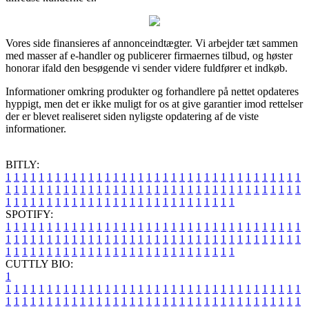
Vores side finansieres af annonceindtægter. Vi arbejder tæt sammen
med masser af e-handler og publicerer firmaernes tilbud, og høster
honorar ifald den besøgende vi sender videre fuldfører et indkøb.
Informationer omkring produkter og forhandlere på nettet opdateres
hyppigt, men det er ikke muligt for os at give garantier imod rettelser
der er blevet realiseret siden nyligste opdatering af de viste
informationer.
BITLY:
1
1
1
1
1
1
1
1
1
1
1
1
1
1
1
1
1
1
1
1
1
1
1
1
1
1
1
1
1
1
1
1
1
1
1
1
1
1
1
1
1
1
1
1
1
1
1
1
1
1
1
1
1
1
1
1
1
1
1
1
1
1
1
1
1
1
1
1
1
1
1
1
1
1
1
1
1
1
1
1
1
1
1
1
1
1
1
1
1
1
1
1
1
1
1
1
1
1
1
1
SPOTIFY:
1
1
1
1
1
1
1
1
1
1
1
1
1
1
1
1
1
1
1
1
1
1
1
1
1
1
1
1
1
1
1
1
1
1
1
1
1
1
1
1
1
1
1
1
1
1
1
1
1
1
1
1
1
1
1
1
1
1
1
1
1
1
1
1
1
1
1
1
1
1
1
1
1
1
1
1
1
1
1
1
1
1
1
1
1
1
1
1
1
1
1
1
1
1
1
1
1
1
1
1
CUTTLY BIO:
1
1
1
1
1
1
1
1
1
1
1
1
1
1
1
1
1
1
1
1
1
1
1
1
1
1
1
1
1
1
1
1
1
1
1
1
1
1
1
1
1
1
1
1
1
1
1
1
1
1
1
1
1
1
1
1
1
1
1
1
1
1
1
1
1
1
1
1
1
1
1
1
1