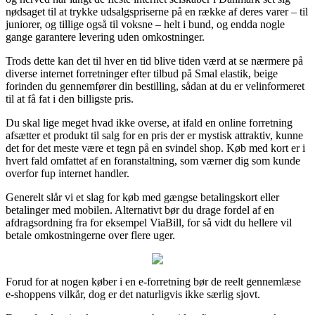
nødsaget til at trykke udsalgspriserne på en række af deres varer – til
juniorer, og tillige også til voksne – helt i bund, og endda nogle
gange garantere levering uden omkostninger.
Trods dette kan det til hver en tid blive tiden værd at se nærmere på
diverse internet forretninger efter tilbud på Smal elastik, beige
forinden du gennemfører din bestilling, sådan at du er velinformeret
til at få fat i den billigste pris.
Du skal lige meget hvad ikke overse, at ifald en online forretning
afsætter et produkt til salg for en pris der er mystisk attraktiv, kunne
det for det meste være et tegn på en svindel shop. Køb med kort er i
hvert fald omfattet af en foranstaltning, som værner dig som kunde
overfor fup internet handler.
Generelt slår vi et slag for køb med gængse betalingskort eller
betalinger med mobilen. Alternativt bør du drage fordel af en
afdragsordning fra for eksempel ViaBill, for så vidt du hellere vil
betale omkostningerne over flere uger.
Forud for at nogen køber i en e-forretning bør de reelt gennemlæse
e-shoppens vilkår, dog er det naturligvis ikke særlig sjovt.