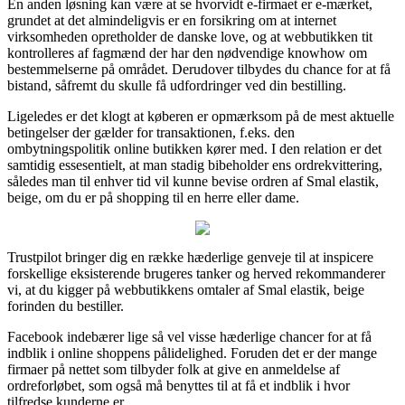
En anden løsning kan være at se hvorvidt e-firmaet er e-mærket,
grundet at det almindeligvis er en forsikring om at internet
virksomheden opretholder de danske love, og at webbutikken tit
kontrolleres af fagmænd der har den nødvendige knowhow om
bestemmelserne på området. Derudover tilbydes du chance for at få
bistand, såfremt du skulle få udfordringer ved din bestilling.
Ligeledes er det klogt at køberen er opmærksom på de mest aktuelle
betingelser der gælder for transaktionen, f.eks. den
ombytningspolitik online butikken kører med. I den relation er det
samtidig essesentielt, at man stadig bibeholder ens ordrekvittering,
således man til enhver tid vil kunne bevise ordren af Smal elastik,
beige, om du er på shopping til en herre eller dame.
Trustpilot bringer dig en række hæderlige genveje til at inspicere
forskellige eksisterende brugeres tanker og herved rekommanderer
vi, at du kigger på webbutikkens omtaler af Smal elastik, beige
forinden du bestiller.
Facebook indebærer lige så vel visse hæderlige chancer for at få
indblik i online shoppens pålidelighed. Foruden det er der mange
firmaer på nettet som tilbyder folk at give en anmeldelse af
ordreforløbet, som også må benyttes til at få et indblik i hvor
tilfredse kunderne er.