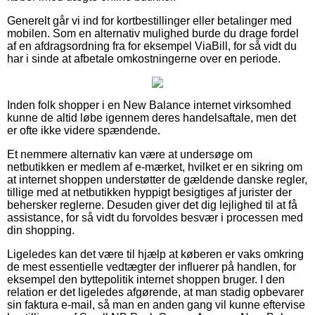
Generelt går vi ind for kortbestillinger eller betalinger med
mobilen. Som en alternativ mulighed burde du drage fordel
af en afdragsordning fra for eksempel ViaBill, for så vidt du
har i sinde at afbetale omkostningerne over en periode.
Inden folk shopper i en New Balance internet virksomhed
kunne de altid løbe igennem deres handelsaftale, men det
er ofte ikke videre spændende.
Et nemmere alternativ kan være at undersøge om
netbutikken er medlem af e-mærket, hvilket er en sikring om
at internet shoppen understøtter de gældende danske regler,
tillige med at netbutikken hyppigt besigtiges af jurister der
behersker reglerne. Desuden giver det dig lejlighed til at få
assistance, for så vidt du forvoldes besvær i processen med
din shopping.
Ligeledes kan det være til hjælp at køberen er vaks omkring
de mest essentielle vedtægter der influerer på handlen, for
eksempel den byttepolitik internet shoppen bruger. I den
relation er det ligeledes afgørende, at man stadig opbevarer
sin faktura e-mail, så man en anden gang vil kunne eftervise