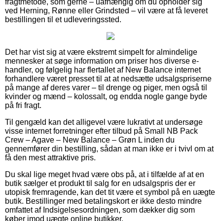
fragtmetode, som gerne – uafhængig om du opholder sig
ved Herning, Rønne eller Grindsted – vil være at få leveret
bestillingen til et udleveringssted.
Det har vist sig at være ekstremt simpelt for almindelige
mennesker at søge information om priser hos diverse e-
handler, og følgelig har flertallet af New Balance internet
forhandlere været presset til at at nedsætte udsalgspriserne
på mange af deres varer – til drenge og piger, men også til
kvinder og mænd – kolossalt, og endda nogle gange byde
på fri fragt.
Til gengæld kan det alligevel være lukrativt at undersøge
visse internet forretninger efter tilbud på Small NB Pack
Crew – Agave – New Balance – Grøn L inden du
gennemfører din bestilling, sådan at man ikke er i tvivl om at
få den mest attraktive pris.
Du skal lige meget hvad være obs på, at i tilfælde af at en
butik sælger et produkt til salg for en udsalgspris der er
utopisk fremragende, kan det tit være et symbol på en uægte
butik. Bestillinger med betalingskort er ikke desto mindre
omfattet af Indsigelsesordningen, som dækker dig som
køber imod uægte online butikker.