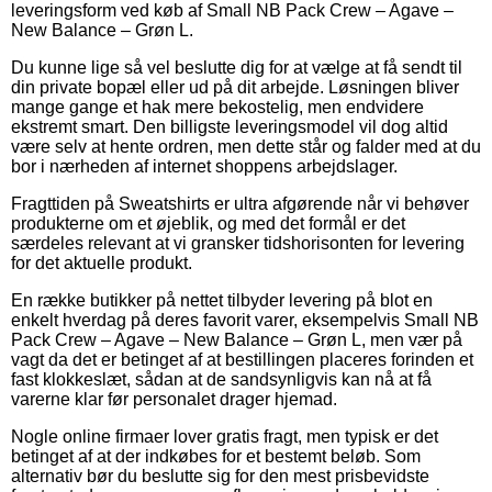
leveringsform ved køb af Small NB Pack Crew – Agave –
New Balance – Grøn L.
Du kunne lige så vel beslutte dig for at vælge at få sendt til
din private bopæl eller ud på dit arbejde. Løsningen bliver
mange gange et hak mere bekostelig, men endvidere
ekstremt smart. Den billigste leveringsmodel vil dog altid
være selv at hente ordren, men dette står og falder med at du
bor i nærheden af internet shoppens arbejdslager.
Fragttiden på Sweatshirts er ultra afgørende når vi behøver
produkterne om et øjeblik, og med det formål er det
særdeles relevant at vi gransker tidshorisonten for levering
for det aktuelle produkt.
En række butikker på nettet tilbyder levering på blot en
enkelt hverdag på deres favorit varer, eksempelvis Small NB
Pack Crew – Agave – New Balance – Grøn L, men vær på
vagt da det er betinget af at bestillingen placeres forinden et
fast klokkeslæt, sådan at de sandsynligvis kan nå at få
varerne klar før personalet drager hjemad.
Nogle online firmaer lover gratis fragt, men typisk er det
betinget af at der indkøbes for et bestemt beløb. Som
alternativ bør du beslutte sig for den mest prisbevidste