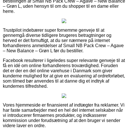
bestillingen af Small NB Pack Crew – Agave – New Balance
– Grøn L, uden hensyn til om du shopper til en dame eller
herre.
Trustpilot indebærer super fornemme genveje til at
gennemgå diverse tidligere brugeres betragtninger og
herved er det fornuftigt, at du ser nærmere på internet
forhandlerens anmeldelser af Small NB Pack Crew – Agave
– New Balance – Grøn L før du bestiller.
Facebook resulterer i ligeledes super relevante genveje til at
få en idé om online forhandlerens troværdighed. Foruden
det er der en del online varehuse i Danmark som giver
kunderne mulighed for at give en evaluering af ordreforløbet,
som tilmed bør anvendes til at danne dig et indtryk af
kundernes tilfredshed.
Vores hjemmeside er finansieret af indtægter fra reklamer. Vi
har faste samarbejder med en hel del internet selskaber når
vi introducerer firmaernes produkter, og indkasserer
kommission under forudsætning af at den bruger vi sender
videre laver en ordre.