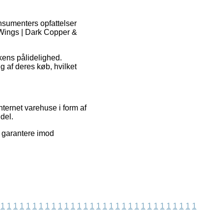
nsumenters opfattelser
l Wings | Dark Copper &
kkens pålidelighed.
 af deres køb, hvilket
nternet varehuse i form af
del.
e garantere imod
1
1
1
1
1
1
1
1
1
1
1
1
1
1
1
1
1
1
1
1
1
1
1
1
1
1
1
1
1
1
1