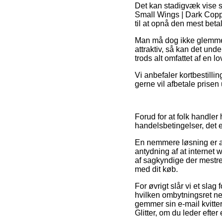
Det kan stadigvæk vise si
Small Wings | Dark Coppe
til at opnå den mest betal
Man må dog ikke glemme, a
attraktiv, så kan det un
trods alt omfattet af en l
Vi anbefaler kortbestillin
gerne vil afbetale prisen 
Forud for at folk handl
handelsbetingelser, det e
En nemmere løsning er a
antydning af at internet
af sagkyndige der mestrer
med dit køb.
For øvrigt slår vi et slag
hvilken ombytningsret ne
gemmer sin e-mail kvitte
Glitter, om du leder efter 