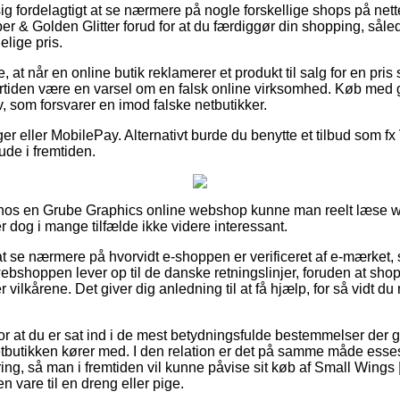
g fordelagtigt at se nærmere på nogle forskellige shops på nette
r & Golden Glitter forud for at du færdiggør din shopping, såled
elige pris.
t når en online butik reklamerer et produkt til salg for en pris
dertiden være en varsel om en falsk online virksomhed. Køb med
ov, som forsvarer en imod falske netbutikker.
ger eller MobilePay. Alternativt burde du benytte et tilbud som fx Vi
ude i fremtiden.
er hos en Grube Graphics online webshop kunne man reelt læse 
r dog i mange tilfælde ikke videre interessant.
t se nærmere på hvorvidt e-shoppen er verificeret af e-mærket
 webshoppen lever op til de danske retningslinjer, foruden at s
 vilkårene. Det giver dig anledning til at få hjælp, for så vidt d
 for at du er sat ind i de mest betydningsfulde bestemmelser der g
tbutikken kører med. I den relation er det på samme måde essese
ring, så man i fremtiden vil kunne påvise sit køb af Small Wing
en vare til en dreng eller pige.