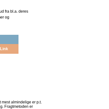
 fra bl.a. deres
mer og
Link
t mest almindelige er p.t.
ig. Fragtmetoden er