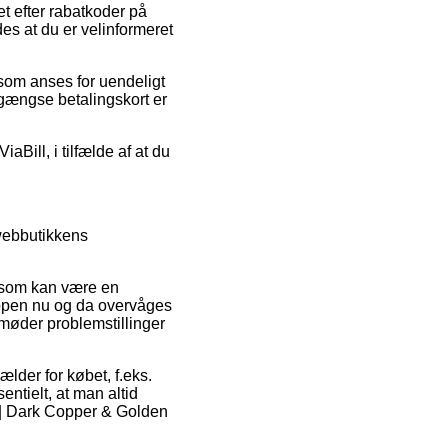
t efter rabatkoder på
es at du er velinformeret
 som anses for uendeligt
 gængse betalingskort er
aBill, i tilfælde af at du
webbutikkens
, som kan være en
hoppen nu og da overvåges
u møder problemstillinger
ælder for købet, f.eks.
ntielt, at man altid
s | Dark Copper & Golden