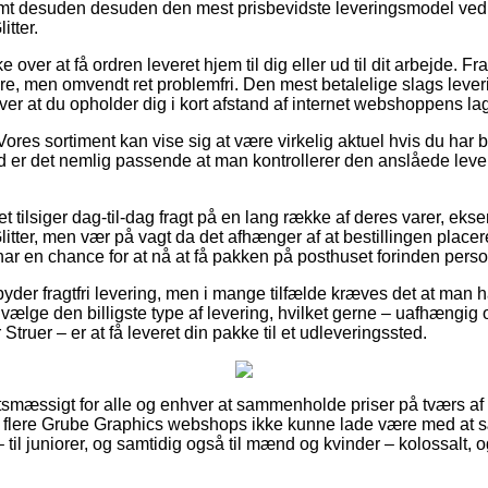
amt desuden desuden den mest prisbevidste leveringsmodel ved
tter.
ver at få ordren leveret hjem til dig eller ud til dit arbejde. Fr
e, men omvendt ret problemfri. Den mest betalelige slags leverin
ver at du opholder dig i kort afstand af internet webshoppens lag
ores sortiment kan vise sig at være virkelig aktuel hvis du har
d er det nemlig passende at man kontrollerer den anslåede lev
et tilsiger dag-til-dag fragt på en lang række af deres varer, ek
ter, men vær på vagt da det afhænger af at bestillingen placeres
ar en chance for at nå at få pakken på posthuset forinden person
embyder fragtfri levering, men i mange tilfælde kræves det at man 
vælge den billigste type af levering, hvilket gerne – uafhængig
truer – er at få leveret din pakke til et udleveringssted.
gtsmæssigt for alle og enhver at sammenholde priser på tværs af 
r flere Grube Graphics webshops ikke kunne lade være med at
 til juniorer, og samtidig også til mænd og kvinder – kolossalt