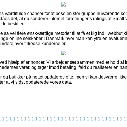
les værdifulde chancer for at bese en stor gruppe nuværende ko
slåes det, at du sonderer internet forretningens ratings af Smal
 du bestiller.
 så vel flere ønskværdige metoder til at få et kig ind i webbuti
ge online selskaber i Danmark hvor man kan ytre en evaluering
 vurdere hvor tilfredse kunderne er.
 ved hjælp af annoncer. Vi arbejder tæt sammen med et hold af i
edernes varer, og tager imod betaling ifald du realiserer en han
 og butikker på nettet opdateres ofte, men vi kan desværre ikk
fter at vi sidst opdaterede vores data.
1
1
1
1
1
1
1
1
1
1
1
1
1
1
1
1
1
1
1
1
1
1
1
1
1
1
1
1
1
1
1
1
1
1
1