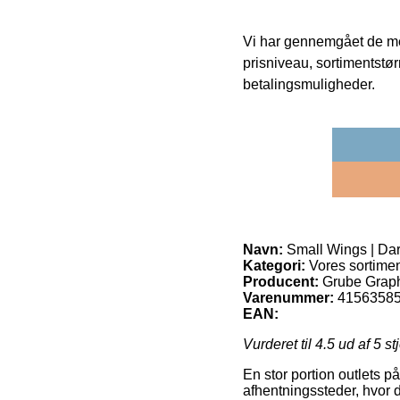
Vi har gennemgået de mes
prisniveau, sortimentstø
betalingsmuligheder.
Navn:
Small Wings | Dar
Kategori:
Vores sortime
Producent:
Grube Grap
Varenummer:
4156358
EAN:
Vurderet til
4.5
ud af 5 st
En stor portion outlets på
afhentningssteder, hvor 