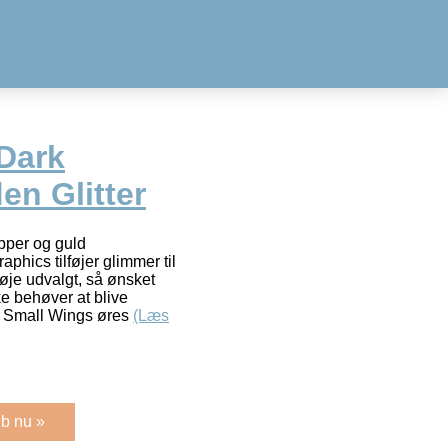
 Dark
en Glitter
pper og guld
phics tilføjer glimmer til
 nøje udvalgt, så ønsket
e behøver at blive
Â Small Wings øres
(Læs
b nu »