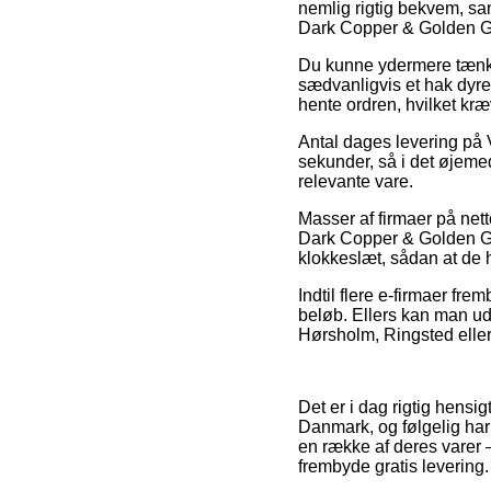
nemlig rigtig bekvem, s
Dark Copper & Golden Gli
Du kunne ydermere tænke o
sædvanligvis et hak dyrer
hente ordren, hvilket kræ
Antal dages levering på V
sekunder, så i det øjeme
relevante vare.
Masser af firmaer på nett
Dark Copper & Golden Glit
klokkeslæt, sådan at de h
Indtil flere e-firmaer fr
beløb. Ellers kan man ud
Hørsholm, Ringsted eller S
Det er i dag rigtig hensi
Danmark, og følgelig ha
en række af deres varer –
frembyde gratis levering.