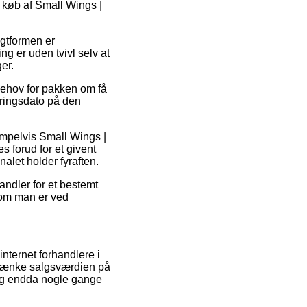
 køb af Small Wings |
agtformen er
g er uden tvivl selv at
er.
 behov for pakken om få
eringsdato på den
sempelvis Small Wings |
 forud for et givent
alet holder fyraften.
handler for et bestemt
 om man er ved
internet forhandlere i
 sænke salgsværdien på
, og endda nogle gange