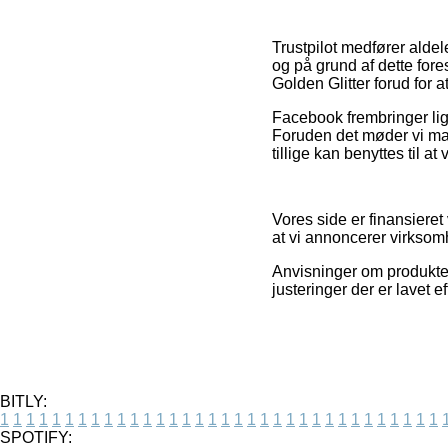
Trustpilot medfører alde
og på grund af dette fore
Golden Glitter forud for at
Facebook frembringer lige
Foruden det møder vi man
tillige kan benyttes til at
Vores side er finansieret
at vi annoncerer virksomh
Anvisninger om produkter
justeringer der er lavet e
BITLY:
1
1
1
1
1
1
1
1
1
1
1
1
1
1
1
1
1
1
1
1
1
1
1
1
1
1
1
1
1
1
1
1
1
1
SPOTIFY: