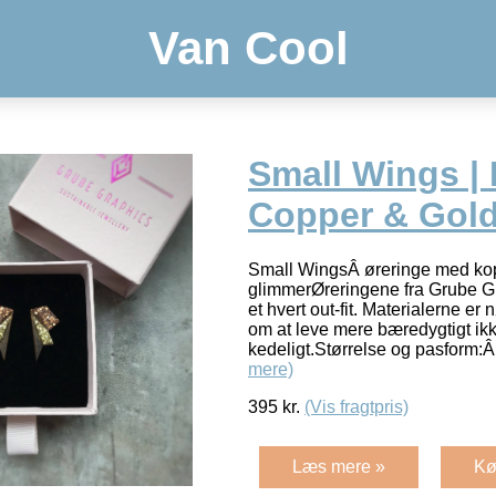
Van Cool
Small Wings |
Copper & Gold
Small WingsÂ øreringe med ko
glimmerØreringene fra Grube Gra
et hvert out-fit. Materialerne er
om at leve mere bæredygtigt ikk
kedeligt.Størrelse og pasform:
mere)
395
kr.
(Vis fragtpris)
Læs mere »
Kø