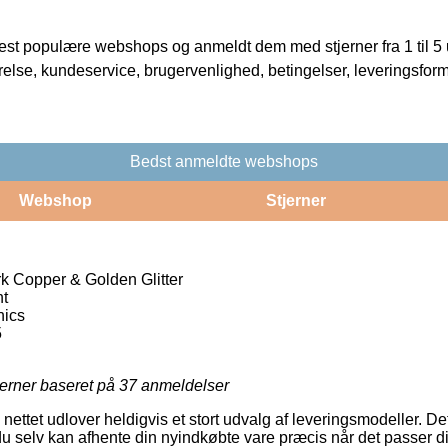
t populære webshops og anmeldt dem med stjerner fra 1 til 5 ud
rrelse, kundeservice, brugervenlighed, betingelser, leveringsfor
Bedst anmeldte webshops
Webshop
Stjerner
k Copper & Golden Glitter
nt
hics
5
jerner baseret på
37
anmeldelser
 nettet udlover heldigvis et stort udvalg af leveringsmodeller. De
du selv kan afhente din nyindkøbte vare præcis når det passer d