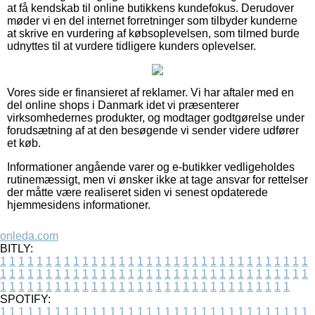
at få kendskab til online butikkens kundefokus. Derudover
møder vi en del internet forretninger som tilbyder kunderne
at skrive en vurdering af købsoplevelsen, som tilmed burde
udnyttes til at vurdere tidligere kunders oplevelser.
Vores side er finansieret af reklamer. Vi har aftaler med en
del online shops i Danmark idet vi præsenterer
virksomhedernes produkter, og modtager godtgørelse under
forudsætning af at den besøgende vi sender videre udfører
et køb.
Informationer angående varer og e-butikker vedligeholdes
rutinemæssigt, men vi ønsker ikke at tage ansvar for rettelser
der måtte være realiseret siden vi senest opdaterede
hjemmesidens informationer.
onleda.com
BITLY:
1
1
1
1
1
1
1
1
1
1
1
1
1
1
1
1
1
1
1
1
1
1
1
1
1
1
1
1
1
1
1
1
1
1
1
1
1
1
1
1
1
1
1
1
1
1
1
1
1
1
1
1
1
1
1
1
1
1
1
1
1
1
1
1
1
1
1
1
1
1
1
1
1
1
1
1
1
1
1
1
1
1
1
1
1
1
1
1
1
1
1
1
1
1
1
1
1
1
1
1
SPOTIFY:
1
1
1
1
1
1
1
1
1
1
1
1
1
1
1
1
1
1
1
1
1
1
1
1
1
1
1
1
1
1
1
1
1
1