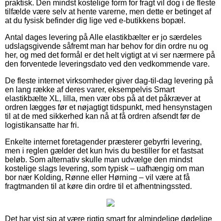
praktisk. Den mindst kostelige form for fragt vil dog i de fleste
tilfælde være selv at hente varerne, men dette er betinget af
at du fysisk befinder dig lige ved e-butikkens bopæl.
Antal dages levering på Alle elastikbælter er jo særdeles
udslagsgivende såfremt man har behov for din ordre nu og
her, og med det formål er det helt vigtigt at vi ser nærmere på
den forventede leveringsdato ved den vedkommende vare.
De fleste internet virksomheder giver dag-til-dag levering på
en lang række af deres varer, eksempelvis Smart
elastikbælte XL, lilla, men vær obs på at det påkræver at
ordren lægges før et nøjagtigt tidspunkt, med hensynstagen
til at de med sikkerhed kan nå at få ordren afsendt før de
logistikansatte har fri.
Enkelte internet foretagender præsterer gebyrfri levering,
men i reglen gælder det kun hvis du bestiller for et fastsat
beløb. Som alternativ skulle man udvælge den mindst
kostelige slags levering, som typisk – uafhængig om man
bor nær Kolding, Rønne eller Hørning – vil være at få
fragtmanden til at køre din ordre til et afhentningssted.
Det har vist sig at være rigtig smart for almindelige dødelige