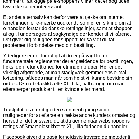
kommer til alt kigge på e-shoppens vilkår, det er dog uden
tvivl ikke super interessant.
Et andet alternativ kan derfor være at tjekke om internet
forretningen er e-mærke godkendt, som er en sikring om at
e-handlen forstår de danske retningslinjer, samt at shoppen
af og til undersøges af sagkyndige der kender til vilkårene.
Det giver dig mulighed for support, for så vidt du får
problemer i forbindelse med din bestilling.
Yderligere er det fornuftigt at du er på vagt for de
fundamentale reglementer der er gældende for bestillingen,
f.eks. den returrettighed forretningen bruger. Her er det
virkelig afgørende, at man stadigvæk gemmer ens e-mail
kvittering, således man når som helst vil kunne bevidne sin
ordre af Smart elastikbælte XL, lilla, uafhængig om man
efterspørger produkter til en kvinde eller mand.
Trustpilot forærer dig uden sammenligning solide
muligheder for at efterse en række andre kunders omtaler og
herved er det prisværdigt, at du gennemgår webshoppens
ratings af Smart elastikbælte XL, lilla forinden du handler.
Facebook giver dig også forholdsvis troværdige metoder til