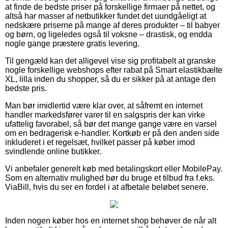
at finde de bedste priser på forskellige firmaer på nettet, og
altså har masser af netbutikker fundet det uundgåeligt at
nedskære priserne på mange af deres produkter – til babyer
og børn, og ligeledes også til voksne – drastisk, og endda
nogle gange præstere gratis levering.
Til gengæld kan det alligevel vise sig profitabelt at granske
nogle forskellige webshops efter rabat på Smart elastikbælte
XL, lilla inden du shopper, så du er sikker på at antage den
bedste pris.
Man bør imidlertid være klar over, at såfremt en internet
handler markedsfører varer til en salgspris der kan virke
ufattelig favorabel, så bør det mange gange være en varsel
om en bedragerisk e-handler. Kortkøb er på den anden side
inkluderet i et regelsæt, hvilket passer på køber imod
svindlende online butikker.
Vi anbefaler generelt køb med betalingskort eller MobilePay.
Som en alternativ mulighed bør du bruge et tilbud fra f.eks.
ViaBill, hvis du ser en fordel i at afbetale beløbet senere.
Inden nogen køber hos en internet shop behøver de når alt