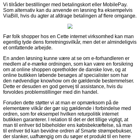
Vi tilråder bestillinger med betalingskort eller MobilePay.
Som alternativ kan du anvende en løsning fra eksempelvis
ViaBill, hvis du agter at afdrage betalingen af flere omgange.
Før folk shopper hos en Cette internet virksomhed kan man
egentlig tyde dens forretningsvilkår, men det er almindeligvis
et omfattende arbejde.
En anden løsning kunne være at se om e-forhandleren er
medlem af e-mærke ordningen, som kan være en forsikring
om at online shoppen opretholder de danske love, og at
online butikken løbende besøges af specialister som har
den nødvendige knowhow om de gældende bestemmelser.
Dette er desuden en god genvej til assistance, hvis du
forvoldes problemstillinger med din handel.
Foruden dette støtter vi at man er opmærksom på de
elementære vilkår der gør sig gældende i forbindelse med
ordren, som for eksempel hvilken returpolitik internet
butikken garanterer. I relation til det er det tillige vigtigt, at
man til enhver tid bibeholder ens købsbekræftelse, så man
til enhver tid kan bevidne ordren af Smarte strømpebukser,
der slanker, uafhængig om du søger et produkt til en herre