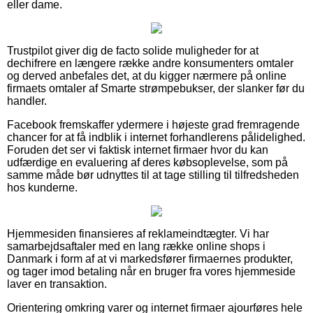
eller dame.
Trustpilot giver dig de facto solide muligheder for at
dechifrere en længere række andre konsumenters omtaler
og derved anbefales det, at du kigger nærmere på online
firmaets omtaler af Smarte strømpebukser, der slanker før du
handler.
Facebook fremskaffer ydermere i højeste grad fremragende
chancer for at få indblik i internet forhandlerens pålidelighed.
Foruden det ser vi faktisk internet firmaer hvor du kan
udfærdige en evaluering af deres købsoplevelse, som på
samme måde bør udnyttes til at tage stilling til tilfredsheden
hos kunderne.
Hjemmesiden finansieres af reklameindtægter. Vi har
samarbejdsaftaler med en lang række online shops i
Danmark i form af at vi markedsfører firmaernes produkter,
og tager imod betaling når en bruger fra vores hjemmeside
laver en transaktion.
Orientering omkring varer og internet firmaer ajourføres hele