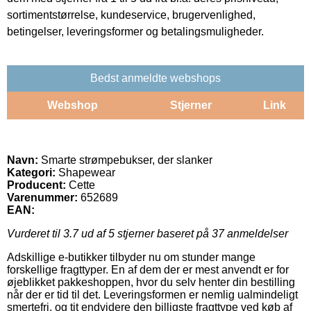
sortimentstørrelse, kundeservice, brugervenlighed,
betingelser, leveringsformer og betalingsmuligheder.
Bedst anmeldte webshops
Webshop
Stjerner
Link
Navn:
Smarte strømpebukser, der slanker
Kategori:
Shapewear
Producent:
Cette
Varenummer:
652689
EAN:
Vurderet til
3.7
ud af 5 stjerner baseret på
37
anmeldelser
Adskillige e-butikker tilbyder nu om stunder mange
forskellige fragttyper. En af dem der er mest anvendt er for
øjeblikket pakkeshoppen, hvor du selv henter din bestilling
når der er tid til det. Leveringsformen er nemlig ualmindeligt
smertefri, og tit endvidere den billigste fragttype ved køb af