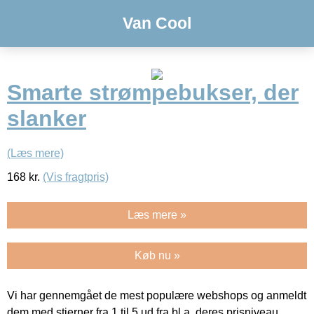
Van Cool
Smarte strømpebukser, der
slanker
(Læs mere)
168
kr.
(Vis fragtpris)
Læs mere »
Køb nu »
Vi har gennemgået de mest populære webshops og anmeldt
dem med stjerner fra 1 til 5 ud fra bl.a. deres prisniveau,