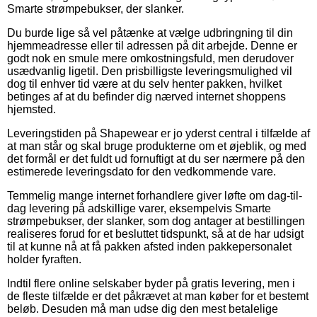
Smarte strømpebukser, der slanker.
Du burde lige så vel påtænke at vælge udbringning til din
hjemmeadresse eller til adressen på dit arbejde. Denne er
godt nok en smule mere omkostningsfuld, men derudover
usædvanlig ligetil. Den prisbilligste leveringsmulighed vil
dog til enhver tid være at du selv henter pakken, hvilket
betinges af at du befinder dig nærved internet shoppens
hjemsted.
Leveringstiden på Shapewear er jo yderst central i tilfælde af
at man står og skal bruge produkterne om et øjeblik, og med
det formål er det fuldt ud fornuftigt at du ser nærmere på den
estimerede leveringsdato for den vedkommende vare.
Temmelig mange internet forhandlere giver løfte om dag-til-
dag levering på adskillige varer, eksempelvis Smarte
strømpebukser, der slanker, som dog antager at bestillingen
realiseres forud for et besluttet tidspunkt, så at de har udsigt
til at kunne nå at få pakken afsted inden pakkepersonalet
holder fyraften.
Indtil flere online selskaber byder på gratis levering, men i
de fleste tilfælde er det påkrævet at man køber for et bestemt
beløb. Desuden må man udse dig den mest betalelige