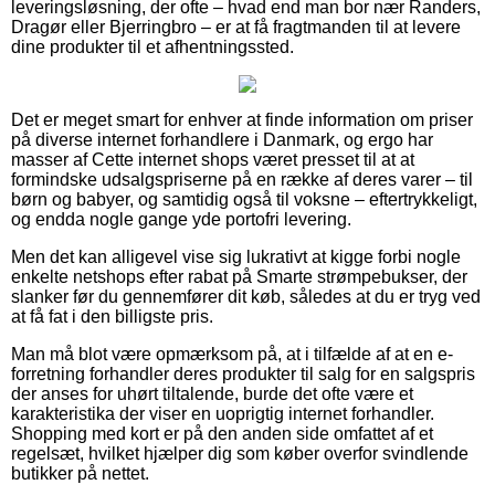
leveringsløsning, der ofte – hvad end man bor nær Randers,
Dragør eller Bjerringbro – er at få fragtmanden til at levere
dine produkter til et afhentningssted.
Det er meget smart for enhver at finde information om priser
på diverse internet forhandlere i Danmark, og ergo har
masser af Cette internet shops været presset til at at
formindske udsalgspriserne på en række af deres varer – til
børn og babyer, og samtidig også til voksne – eftertrykkeligt,
og endda nogle gange yde portofri levering.
Men det kan alligevel vise sig lukrativt at kigge forbi nogle
enkelte netshops efter rabat på Smarte strømpebukser, der
slanker før du gennemfører dit køb, således at du er tryg ved
at få fat i den billigste pris.
Man må blot være opmærksom på, at i tilfælde af at en e-
forretning forhandler deres produkter til salg for en salgspris
der anses for uhørt tiltalende, burde det ofte være et
karakteristika der viser en uoprigtig internet forhandler.
Shopping med kort er på den anden side omfattet af et
regelsæt, hvilket hjælper dig som køber overfor svindlende
butikker på nettet.