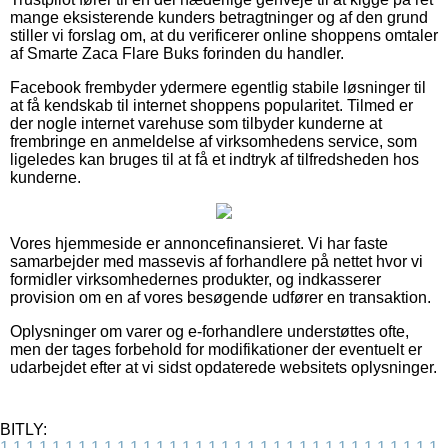
mange eksisterende kunders betragtninger og af den grund
stiller vi forslag om, at du verificerer online shoppens omtaler
af Smarte Zaca Flare Buks forinden du handler.
Facebook frembyder ydermere egentlig stabile løsninger til
at få kendskab til internet shoppens popularitet. Tilmed er
der nogle internet varehuse som tilbyder kunderne at
frembringe en anmeldelse af virksomhedens service, som
ligeledes kan bruges til at få et indtryk af tilfredsheden hos
kunderne.
Vores hjemmeside er annoncefinansieret. Vi har faste
samarbejder med massevis af forhandlere på nettet hvor vi
formidler virksomhedernes produkter, og indkasserer
provision om en af vores besøgende udfører en transaktion.
Oplysninger om varer og e-forhandlere understøttes ofte,
men der tages forbehold for modifikationer der eventuelt er
udarbejdet efter at vi sidst opdaterede websitets oplysninger.
BITLY:
1
1
1
1
1
1
1
1
1
1
1
1
1
1
1
1
1
1
1
1
1
1
1
1
1
1
1
1
1
1
1
1
1
1