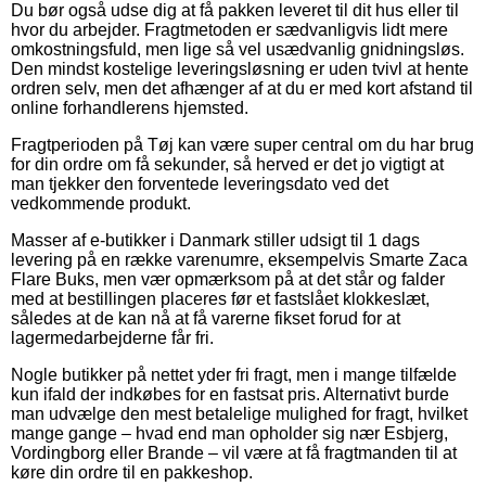
Du bør også udse dig at få pakken leveret til dit hus eller til
hvor du arbejder. Fragtmetoden er sædvanligvis lidt mere
omkostningsfuld, men lige så vel usædvanlig gnidningsløs.
Den mindst kostelige leveringsløsning er uden tvivl at hente
ordren selv, men det afhænger af at du er med kort afstand til
online forhandlerens hjemsted.
Fragtperioden på Tøj kan være super central om du har brug
for din ordre om få sekunder, så herved er det jo vigtigt at
man tjekker den forventede leveringsdato ved det
vedkommende produkt.
Masser af e-butikker i Danmark stiller udsigt til 1 dags
levering på en række varenumre, eksempelvis Smarte Zaca
Flare Buks, men vær opmærksom på at det står og falder
med at bestillingen placeres før et fastslået klokkeslæt,
således at de kan nå at få varerne fikset forud for at
lagermedarbejderne får fri.
Nogle butikker på nettet yder fri fragt, men i mange tilfælde
kun ifald der indkøbes for en fastsat pris. Alternativt burde
man udvælge den mest betalelige mulighed for fragt, hvilket
mange gange – hvad end man opholder sig nær Esbjerg,
Vordingborg eller Brande – vil være at få fragtmanden til at
køre din ordre til en pakkeshop.