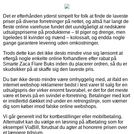
Det er efterhånden yderst simpelt for folk at finde de laveste
priser på diverse forretninger på nettet, og altså har langt de
fleste online varehuse fundet det uundgåeligt at nedskære
udsalgspriserne på produkterne – til piger og drenge, men
ligeledes til kvinder og mænd – kolossalt, og endda nogle
gange garantere levering uden omkostninger.
Trods dette kan det ikke desto mindre vise sig lønsomt at
eftergå nogle enkelte online forhandlere efter rabat på
Smarte Zaca Flare Buks inden du placerer ordren, så du er
skudsikker på at skaffe sig den laveste pris.
Du bør ikke desto mindre være omhyggelig med, at ifald en
internet webshop reklamerer bedst i test varer til salg for en
udsalgspris der virker enormt favorabel, er det for det meste
være et bevis på en svindel e-forretning. Betalinger med kort
er imidlertid dækket ind under en retningslinje, som værner
dig som køber imod falske online webshops.
Vi går generelt ind for kortbestillinger eller mobilbetaling.
Alternativt kan du vælge en løsning på afbetaling som for
eksempel ViaBill, forudsat du agter at honorere prisen over
et længere tidsrum.