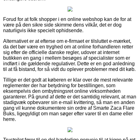
Forud for at folk shopper i en online webshop kan de for at
være på den sikre side skimme dens vilkår, det er dog
naturligvis ikke specielt ophidsende.
Alternativet er at efterse om e-firmaet er tilsluttet e-mærket,
da det bør være en tryghed om at online forhandleren retter
sig efter de officielle danske regler, udover at internet
butikken en gang i mellem besøges af specialister som er
indført i de gældende regulativer. Dette er en god anledning
til at få bistand, for så vidt du oplever problemer med dit køb.
Tillige er det godt at køberen er klar over de mest relevante
reglementer der har betydning for bestillingen, som
eksempelvis den ombytningsret online virksomheden
garanterer. På grund af dette er det samtidig relevant, at man
stadigvæk opbevarer sin e-mail kvittering, så man en anden
gang vil kunne dokumentere sin ordre af Smarte Zaca Flare
Buks, ligegyldigt om man søger efter varer til en dame eller
herre.
Trustpilot fører til en del hæderlige genveje til at kigge på ret