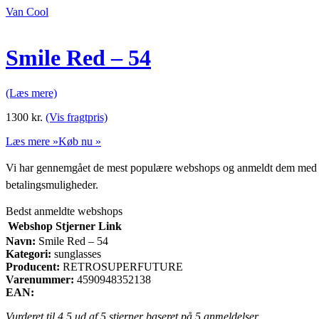
Van Cool
Smile Red – 54
(Læs mere)
1300
kr.
(Vis fragtpris)
Læs mere »
Køb nu »
Vi har gennemgået de mest populære webshops og anmeldt dem med stjern
betalingsmuligheder.
Bedst anmeldte webshops
Webshop
Stjerner
Link
Navn:
Smile Red – 54
Kategori:
sunglasses
Producent:
RETROSUPERFUTURE
Varenummer:
4590948352138
EAN:
Vurderet til
4.5
ud af 5 stjerner baseret på
5
anmeldelser