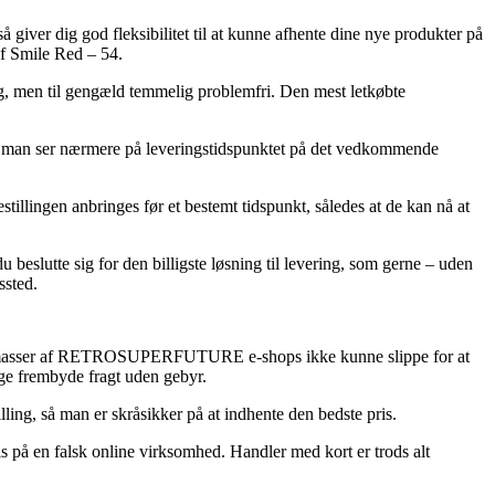
så giver dig god fleksibilitet til at kunne afhente dine nye produkter på
af Smile Red – 54.
llig, men til gengæld temmelig problemfri. Den mest letkøbte
s at man ser nærmere på leveringstidspunktet på det vedkommende
tillingen anbringes før et bestemt tidspunkt, således at de kan nå at
 beslutte sig for den billigste løsning til levering, som gerne – uden
ssted.
o har masser af RETROSUPERFUTURE e-shops ikke kunne slippe for at
nge frembyde fragt uden gebyr.
lling, så man er skråsikker på at indhente den bedste pris.
is på en falsk online virksomhed. Handler med kort er trods alt