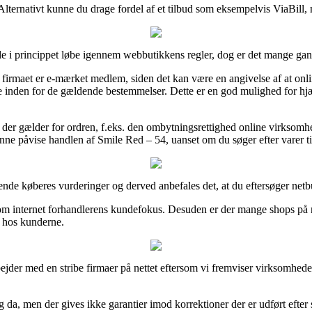
 Alternativt kunne du drage fordel af et tilbud som eksempelvis ViaBill,
rincippet løbe igennem webbutikkens regler, dog er det mange gan
t firmaet er e-mærket medlem, siden det kan være en angivelse af at onli
e inden for de gældende bestemmelser. Dette er en god mulighed for hjæ
old der gælder for ordren, f.eks. den ombytningsrettighed online virksom
ne påvise handlen af Smile Red – 54, uanset om du søger efter varer til
erende køberes vurderinger og derved anbefales det, at du eftersøger net
 idé om internet forhandlerens kundefokus. Desuden er der mange shops p
en hos kunderne.
ejder med en stribe firmaer på nettet eftersom vi fremviser virksomhed
 da, men der gives ikke garantier imod korrektioner der er udført efter 