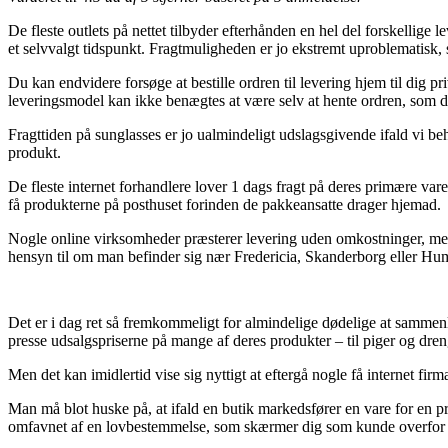
De fleste outlets på nettet tilbyder efterhånden en hel del forskellige 
et selvvalgt tidspunkt. Fragtmuligheden er jo ekstremt uproblematisk, 
Du kan endvidere forsøge at bestille ordren til levering hjem til dig p
leveringsmodel kan ikke benægtes at være selv at hente ordren, som do
Fragttiden på sunglasses er jo ualmindeligt udslagsgivende ifald vi 
produkt.
De fleste internet forhandlere lover 1 dags fragt på deres primære var
få produkterne på posthuset forinden de pakkeansatte drager hjemad.
Nogle online virksomheder præsterer levering uden omkostninger, men tit
hensyn til om man befinder sig nær Fredericia, Skanderborg eller Humleb
Det er i dag ret så fremkommeligt for almindelige dødelige at samm
presse udsalgspriserne på mange af deres produkter – til piger og dre
Men det kan imidlertid vise sig nyttigt at eftergå nogle få internet fi
Man må blot huske på, at ifald en butik markedsfører en vare for en pr
omfavnet af en lovbestemmelse, som skærmer dig som kunde overfor f