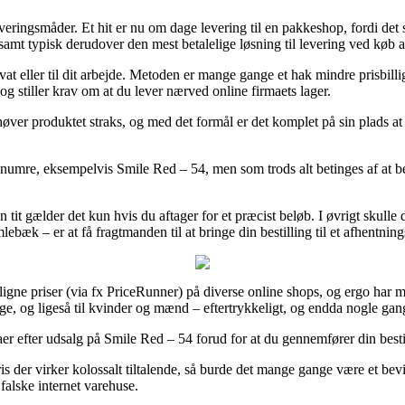
leveringsmåder. Et hit er nu om dage levering til en pakkeshop, fordi det 
samt typisk derudover den mest betalelige løsning til levering ved køb 
rivat eller til dit arbejde. Metoden er mange gange et hak mindre prisbi
g stiller krav om at du lever nærved online firmaets lager.
behøver produktet straks, og med det formål er det komplet på sin plad
enumre, eksempelvis Smile Red – 54, men som trods alt betinges af at bes
 gælder det kun hvis du aftager for et præcist beløb. I øvrigt skulle du
æk – er at få fragtmanden til at bringe din bestilling til et afhentning
enligne priser (via fx PriceRunner) på diverse online shops, og erg
nge, og ligeså til kvinder og mænd – eftertrykkeligt, og endda nogle ga
rmaer efter udsalg på Smile Red – 54 forud for at du gennemfører din besti
is der virker kolossalt tiltalende, så burde det mange gange være et bev
alske internet varehuse.