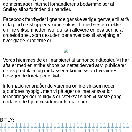
gennemsøger internet forhandlerens bedømmelser af
Smiley slips forinden du handler.
Facebook frembyder lignende ganske ærlige genveje til at få
et kig ind i e-shoppens kundefokus. Tilmed ses en række
online virksomheder hvor du kan aflevere en evaluering af
ordreforløbet, som desuden bør anvendes til afvejning af
hvor glade kunderne er.
Vores hjemmeside er finansieret af annonceindtægter. Vi har
aftaler med en stribe shops på nettet derved at vi publicerer
deres produkter, og indkasserer kommission hvis vores
besøgende foretager et køb.
Informationer angående varer og online virksomheder
ajourføres hyppigt, men vi påtager os intet ansvar for
forandringer der muligvis er iværksat siden vi sidste gang
opdaterede hjemmesidens informationer.
BITLY:
1
1
1
1
1
1
1
1
1
1
1
1
1
1
1
1
1
1
1
1
1
1
1
1
1
1
1
1
1
1
1
1
1
1
1
1
1
1
1
1
1
1
1
1
1
1
1
1
1
1
1
1
1
1
1
1
1
1
1
1
1
1
1
1
1
1
1
1