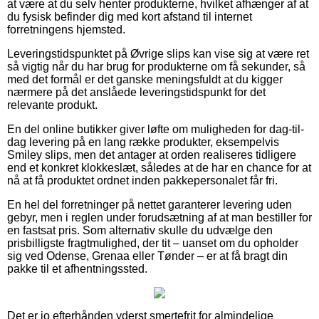
at være at du selv henter produkterne, hvilket afhænger af at
du fysisk befinder dig med kort afstand til internet
forretningens hjemsted.
Leveringstidspunktet på Øvrige slips kan vise sig at være ret
så vigtig når du har brug for produkterne om få sekunder, så
med det formål er det ganske meningsfuldt at du kigger
nærmere på det anslåede leveringstidspunkt for det
relevante produkt.
En del online butikker giver løfte om muligheden for dag-til-
dag levering på en lang række produkter, eksempelvis
Smiley slips, men det antager at orden realiseres tidligere
end et konkret klokkeslæt, således at de har en chance for at
nå at få produktet ordnet inden pakkepersonalet får fri.
En hel del forretninger på nettet garanterer levering uden
gebyr, men i reglen under forudsætning af at man bestiller for
en fastsat pris. Som alternativ skulle du udvælge den
prisbilligste fragtmulighed, der tit – uanset om du opholder
sig ved Odense, Grenaa eller Tønder – er at få bragt din
pakke til et afhentningssted.
Det er jo efterhånden yderst smertefrit for almindelige