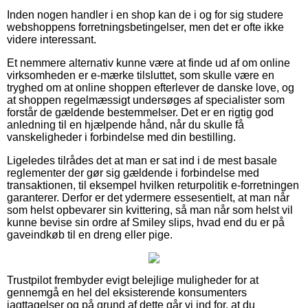
Inden nogen handler i en shop kan de i og for sig studere
webshoppens forretningsbetingelser, men det er ofte ikke
videre interessant.
Et nemmere alternativ kunne være at finde ud af om online
virksomheden er e-mærke tilsluttet, som skulle være en
tryghed om at online shoppen efterlever de danske love, og
at shoppen regelmæssigt undersøges af specialister som
forstår de gældende bestemmelser. Det er en rigtig god
anledning til en hjælpende hånd, når du skulle få
vanskeligheder i forbindelse med din bestilling.
Ligeledes tilrådes det at man er sat ind i de mest basale
reglementer der gør sig gældende i forbindelse med
transaktionen, til eksempel hvilken returpolitik e-forretningen
garanterer. Derfor er det ydermere essesentielt, at man når
som helst opbevarer sin kvittering, så man når som helst vil
kunne bevise sin ordre af Smiley slips, hvad end du er på
gaveindkøb til en dreng eller pige.
Trustpilot frembyder evigt belejlige muligheder for at
gennemgå en hel del eksisterende konsumenters
iagttagelser og på grund af dette går vi ind for, at du