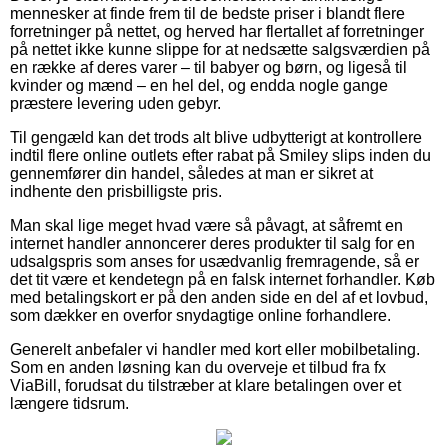
mennesker at finde frem til de bedste priser i blandt flere
forretninger på nettet, og herved har flertallet af forretninger
på nettet ikke kunne slippe for at nedsætte salgsværdien på
en række af deres varer – til babyer og børn, og ligeså til
kvinder og mænd – en hel del, og endda nogle gange
præstere levering uden gebyr.
Til gengæld kan det trods alt blive udbytterigt at kontrollere
indtil flere online outlets efter rabat på Smiley slips inden du
gennemfører din handel, således at man er sikret at
indhente den prisbilligste pris.
Man skal lige meget hvad være så påvagt, at såfremt en
internet handler annoncerer deres produkter til salg for en
udsalgspris som anses for usædvanlig fremragende, så er
det tit være et kendetegn på en falsk internet forhandler. Køb
med betalingskort er på den anden side en del af et lovbud,
som dækker en overfor snydagtige online forhandlere.
Generelt anbefaler vi handler med kort eller mobilbetaling.
Som en anden løsning kan du overveje et tilbud fra fx
ViaBill, forudsat du tilstræber at klare betalingen over et
længere tidsrum.