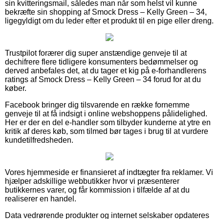
sin kvitteringsmail, således man når som helst vil kunne
bekræfte sin shopping af Smock Dress – Kelly Green – 34,
ligegyldigt om du leder efter et produkt til en pige eller dreng.
Trustpilot forærer dig super anstændige genveje til at
dechifrere flere tidligere konsumenters bedømmelser og
derved anbefales det, at du tager et kig på e-forhandlerens
ratings af Smock Dress – Kelly Green – 34 forud for at du
køber.
Facebook bringer dig tilsvarende en række fornemme
genveje til at få indsigt i online webshoppens pålidelighed.
Her er der en del e-handler som tilbyder kunderne at ytre en
kritik af deres køb, som tilmed bør tages i brug til at vurdere
kundetilfredsheden.
Vores hjemmeside er finansieret af indtægter fra reklamer. Vi
hjælper adskillige webbutikker hvor vi præsenterer
butikkernes varer, og får kommission i tilfælde af at du
realiserer en handel.
Data vedrørende produkter og internet selskaber opdateres