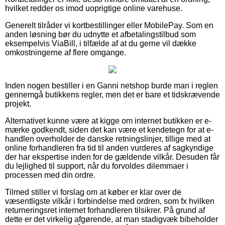
hvilket redder os imod uoprigtige online varehuse.
Generelt tilråder vi kortbestillinger eller MobilePay. Som en
anden løsning bør du udnytte et afbetalingstilbud som
eksempelvis ViaBill, i tilfælde af at du gerne vil dække
omkostningerne af flere omgange.
Inden nogen bestiller i en Ganni netshop burde man i reglen
gennemgå butikkens regler, men det er bare et tidskrævende
projekt.
Alternativet kunne være at kigge om internet butikken er e-
mærke godkendt, siden det kan være et kendetegn for at e-
handlen overholder de danske retningslinjer, tillige med at
online forhandleren fra tid til anden vurderes af sagkyndige
der har ekspertise inden for de gældende vilkår. Desuden får
du lejlighed til support, når du forvoldes dilemmaer i
processen med din ordre.
Tilmed stiller vi forslag om at køber er klar over de
væsentligste vilkår i forbindelse med ordren, som fx hvilken
returneringsret internet forhandleren tilsikrer. På grund af
dette er det virkelig afgørende, at man stadigvæk bibeholder