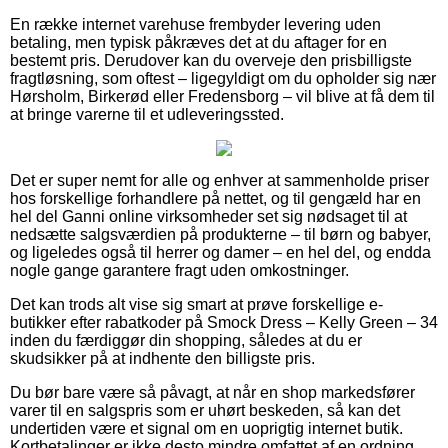
En række internet varehuse frembyder levering uden
betaling, men typisk påkræves det at du aftager for en
bestemt pris. Derudover kan du overveje den prisbilligste
fragtløsning, som oftest – ligegyldigt om du opholder sig nær
Hørsholm, Birkerød eller Fredensborg – vil blive at få dem til
at bringe varerne til et udleveringssted.
Det er super nemt for alle og enhver at sammenholde priser
hos forskellige forhandlere på nettet, og til gengæld har en
hel del Ganni online virksomheder set sig nødsaget til at
nedsætte salgsværdien på produkterne – til børn og babyer,
og ligeledes også til herrer og damer – en hel del, og endda
nogle gange garantere fragt uden omkostninger.
Det kan trods alt vise sig smart at prøve forskellige e-
butikker efter rabatkoder på Smock Dress – Kelly Green – 34
inden du færdiggør din shopping, således at du er
skudsikker på at indhente den billigste pris.
Du bør bare være så påvagt, at når en shop markedsfører
varer til en salgspris som er uhørt beskeden, så kan det
undertiden være et signal om en uoprigtig internet butik.
Kortbetalinger er ikke desto mindre omfattet af en ordning,