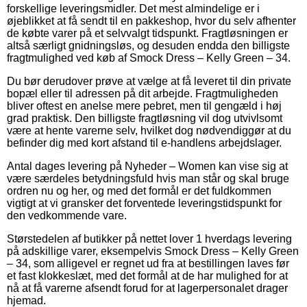
forskellige leveringsmidler. Det mest almindelige er i
øjeblikket at få sendt til en pakkeshop, hvor du selv afhenter
de købte varer på et selvvalgt tidspunkt. Fragtløsningen er
altså særligt gnidningsløs, og desuden endda den billigste
fragtmulighed ved køb af Smock Dress – Kelly Green – 34.
Du bør derudover prøve at vælge at få leveret til din private
bopæl eller til adressen på dit arbejde. Fragtmuligheden
bliver oftest en anelse mere pebret, men til gengæld i høj
grad praktisk. Den billigste fragtløsning vil dog utvivlsomt
være at hente varerne selv, hvilket dog nødvendiggør at du
befinder dig med kort afstand til e-handlens arbejdslager.
Antal dages levering på Nyheder – Women kan vise sig at
være særdeles betydningsfuld hvis man står og skal bruge
ordren nu og her, og med det formål er det fuldkommen
vigtigt at vi gransker det forventede leveringstidspunkt for
den vedkommende vare.
Størstedelen af butikker på nettet lover 1 hverdags levering
på adskillige varer, eksempelvis Smock Dress – Kelly Green
– 34, som alligevel er regnet ud fra at bestillingen laves før
et fast klokkeslæt, med det formål at de har mulighed for at
nå at få varerne afsendt forud for at lagerpersonalet drager
hjemad.