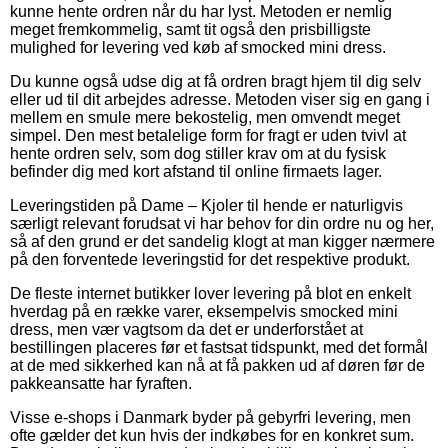
kunne hente ordren når du har lyst. Metoden er nemlig
meget fremkommelig, samt tit også den prisbilligste
mulighed for levering ved køb af smocked mini dress.
Du kunne også udse dig at få ordren bragt hjem til dig selv
eller ud til dit arbejdes adresse. Metoden viser sig en gang i
mellem en smule mere bekostelig, men omvendt meget
simpel. Den mest betalelige form for fragt er uden tvivl at
hente ordren selv, som dog stiller krav om at du fysisk
befinder dig med kort afstand til online firmaets lager.
Leveringstiden på Dame – Kjoler til hende er naturligvis
særligt relevant forudsat vi har behov for din ordre nu og her,
så af den grund er det sandelig klogt at man kigger nærmere
på den forventede leveringstid for det respektive produkt.
De fleste internet butikker lover levering på blot en enkelt
hverdag på en række varer, eksempelvis smocked mini
dress, men vær vagtsom da det er underforstået at
bestillingen placeres før et fastsat tidspunkt, med det formål
at de med sikkerhed kan nå at få pakken ud af døren før de
pakkeansatte har fyraften.
Visse e-shops i Danmark byder på gebyrfri levering, men
ofte gælder det kun hvis der indkøbes for en konkret sum.