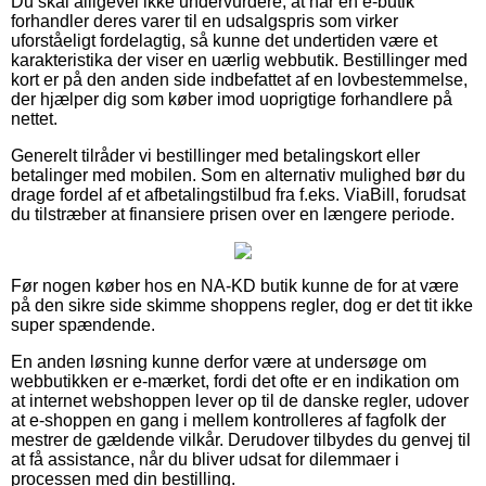
Du skal alligevel ikke undervurdere, at når en e-butik
forhandler deres varer til en udsalgspris som virker
uforståeligt fordelagtig, så kunne det undertiden være et
karakteristika der viser en uærlig webbutik. Bestillinger med
kort er på den anden side indbefattet af en lovbestemmelse,
der hjælper dig som køber imod uoprigtige forhandlere på
nettet.
Generelt tilråder vi bestillinger med betalingskort eller
betalinger med mobilen. Som en alternativ mulighed bør du
drage fordel af et afbetalingstilbud fra f.eks. ViaBill, forudsat
du tilstræber at finansiere prisen over en længere periode.
Før nogen køber hos en NA-KD butik kunne de for at være
på den sikre side skimme shoppens regler, dog er det tit ikke
super spændende.
En anden løsning kunne derfor være at undersøge om
webbutikken er e-mærket, fordi det ofte er en indikation om
at internet webshoppen lever op til de danske regler, udover
at e-shoppen en gang i mellem kontrolleres af fagfolk der
mestrer de gældende vilkår. Derudover tilbydes du genvej til
at få assistance, når du bliver udsat for dilemmaer i
processen med din bestilling.