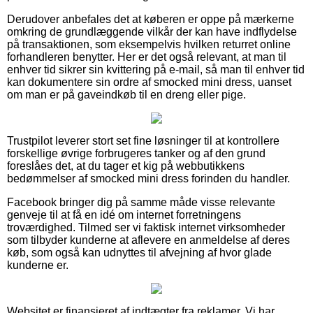
Derudover anbefales det at køberen er oppe på mærkerne
omkring de grundlæggende vilkår der kan have indflydelse
på transaktionen, som eksempelvis hvilken returret online
forhandleren benytter. Her er det også relevant, at man til
enhver tid sikrer sin kvittering på e-mail, så man til enhver tid
kan dokumentere sin ordre af smocked mini dress, uanset
om man er på gaveindkøb til en dreng eller pige.
Trustpilot leverer stort set fine løsninger til at kontrollere
forskellige øvrige forbrugeres tanker og af den grund
foreslåes det, at du tager et kig på webbutikkens
bedømmelser af smocked mini dress forinden du handler.
Facebook bringer dig på samme måde visse relevante
genveje til at få en idé om internet forretningens
troværdighed. Tilmed ser vi faktisk internet virksomheder
som tilbyder kunderne at aflevere en anmeldelse af deres
køb, som også kan udnyttes til afvejning af hvor glade
kunderne er.
Websitet er finansieret af indtægter fra reklamer. Vi har