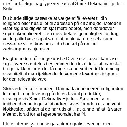
mest betalelige fragttype ved køb af Smuk Dekorativ Hjerte –
Sølv.
Du burde tillige påtænke at vælge at få leveret til din
lejlighed eller hus eller til adressen på dit arbejde. Metoden
viser sig uheldigvis en sjat mere pebret, men derudover
super ukompliceret. Den mest betalelige mulighed for fragt
vil dog altid vise sig at være at hente varerne selv, som
desværre stiller krav om at du bor tæt på online
webshoppens hjemsted.
Fragtperioden på Brugskunst > Diverse > Tasker kan vise
sig at være særdeles bestemmende i tilfælde af at man skal
bruge pakken inden for få dage, så herved er det temmelig
essentielt at man tjekker det forventede leveringstidspunkt
for den relevante vare.
Størstedelen af e-firmaer i Danmark annoncerer muligheden
for dag-til-dag levering på deres favorit produkter,
eksempelvis Smuk Dekorativ Hjerte – Sølv, men som
imidlertid er betinget af at ordren laves forinden et angivent
klokkeslæt, sådan at de har udsigt til at kunne nå at få varen
afsendt forud for at lagerpersonalet har fri.
Flere internet varehuse garanterer gratis levering, men