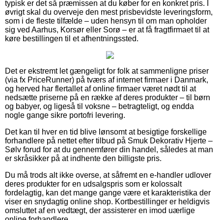
typisk er det så præmissen at du køber for en konkret pris. I
øvrigt skal du overveje den mest prisbevidste leveringsform,
som i de fleste tilfælde – uden hensyn til om man opholder
sig ved Aarhus, Korsør eller Sorø – er at få fragtfirmaet til at
køre bestillingen til et afhentningssted.
Det er ekstremt let gængeligt for folk at sammenligne priser
(via fx PriceRunner) på tværs af internet firmaer i Danmark,
og herved har flertallet af online firmaer været nødt til at
nedsætte priserne på en række af deres produkter – til børn
og babyer, og ligeså til voksne – betragteligt, og endda
nogle gange sikre portofri levering.
Det kan til hver en tid blive lønsomt at besigtige forskellige
forhandlere på nettet efter tilbud på Smuk Dekorativ Hjerte –
Sølv forud for at du gennemfører din handel, således at man
er skråsikker på at indhente den billigste pris.
Du må trods alt ikke overse, at såfremt en e-handler udlover
deres produkter for en udsalgspris som er kolossalt
fordelagtig, kan det mange gange være et karakteristika der
viser en snydagtig online shop. Kortbestillinger er heldigvis
omsluttet af en vedtægt, der assisterer en imod uærlige
online forhandlere.