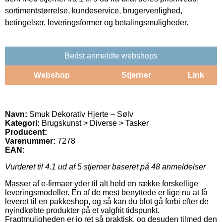
sortimentstørrelse, kundeservice, brugervenlighed,
betingelser, leveringsformer og betalingsmuligheder.
Bedst anmeldte webshops
Webshop
Stjerner
Link
Navn:
Smuk Dekorativ Hjerte – Sølv
Kategori:
Brugskunst > Diverse > Tasker
Producent:
Varenummer:
7278
EAN:
Vurderet til
4.1
ud af 5 stjerner baseret på
48
anmeldelser
Masser af e-firmaer yder til alt held en række forskellige
leveringsmodeller. En af de mest benyttede er lige nu at få
leveret til en pakkeshop, og så kan du blot gå forbi efter de
nyindkøbte produkter på et valgfrit tidspunkt.
Fragtmuligheden er jo ret så praktisk, og desuden tilmed den