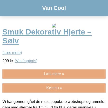
Van Cool
Smuk Dekorativ Hjerte –
Sølv
(Læs mere)
299
kr.
(Vis fragtpris)
Læs mere »
Køb nu »
Vi har gennemgået de mest populære webshops og anmeldt
dem med stjerner fra 1 til 5 ud fra bl.a. deres prisniveau,