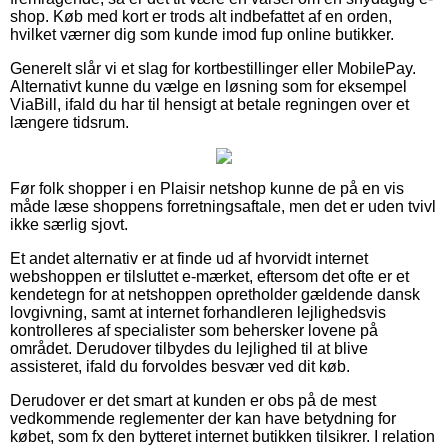
shop. Køb med kort er trods alt indbefattet af en orden,
hvilket værner dig som kunde imod fup online butikker.
Generelt slår vi et slag for kortbestillinger eller MobilePay.
Alternativt kunne du vælge en løsning som for eksempel
ViaBill, ifald du har til hensigt at betale regningen over et
længere tidsrum.
Før folk shopper i en Plaisir netshop kunne de på en vis
måde læse shoppens forretningsaftale, men det er uden tvivl
ikke særlig sjovt.
Et andet alternativ er at finde ud af hvorvidt internet
webshoppen er tilsluttet e-mærket, eftersom det ofte er et
kendetegn for at netshoppen opretholder gældende dansk
lovgivning, samt at internet forhandleren lejlighedsvis
kontrolleres af specialister som behersker lovene på
området. Derudover tilbydes du lejlighed til at blive
assisteret, ifald du forvoldes besvær ved dit køb.
Derudover er det smart at kunden er obs på de mest
vedkommende reglementer der kan have betydning for
købet, som fx den bytteret internet butikken tilsikrer. I relation