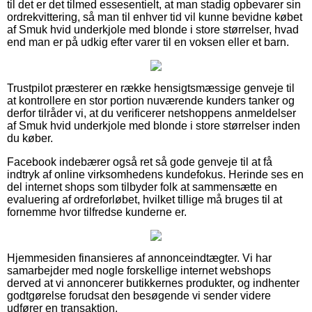
til det er det tilmed essesentielt, at man stadig opbevarer sin
ordrekvittering, så man til enhver tid vil kunne bevidne købet
af Smuk hvid underkjole med blonde i store størrelser, hvad
end man er på udkig efter varer til en voksen eller et barn.
Trustpilot præsterer en række hensigtsmæssige genveje til
at kontrollere en stor portion nuværende kunders tanker og
derfor tilråder vi, at du verificerer netshoppens anmeldelser
af Smuk hvid underkjole med blonde i store størrelser inden
du køber.
Facebook indebærer også ret så gode genveje til at få
indtryk af online virksomhedens kundefokus. Herinde ses en
del internet shops som tilbyder folk at sammensætte en
evaluering af ordreforløbet, hvilket tillige må bruges til at
fornemme hvor tilfredse kunderne er.
Hjemmesiden finansieres af annonceindtægter. Vi har
samarbejder med nogle forskellige internet webshops
derved at vi annoncerer butikkernes produkter, og indhenter
godtgørelse forudsat den besøgende vi sender videre
udfører en transaktion.