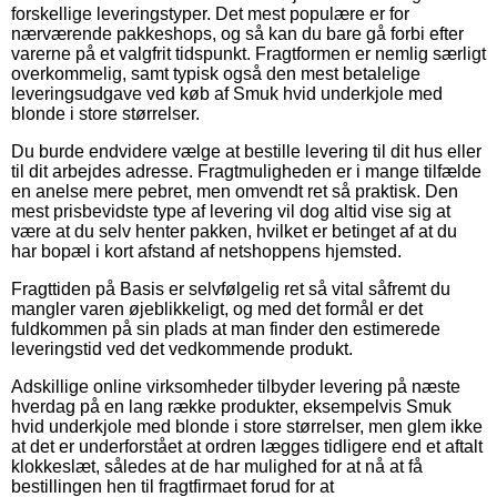
forskellige leveringstyper. Det mest populære er for
nærværende pakkeshops, og så kan du bare gå forbi efter
varerne på et valgfrit tidspunkt. Fragtformen er nemlig særligt
overkommelig, samt typisk også den mest betalelige
leveringsudgave ved køb af Smuk hvid underkjole med
blonde i store størrelser.
Du burde endvidere vælge at bestille levering til dit hus eller
til dit arbejdes adresse. Fragtmuligheden er i mange tilfælde
en anelse mere pebret, men omvendt ret så praktisk. Den
mest prisbevidste type af levering vil dog altid vise sig at
være at du selv henter pakken, hvilket er betinget af at du
har bopæl i kort afstand af netshoppens hjemsted.
Fragttiden på Basis er selvfølgelig ret så vital såfremt du
mangler varen øjeblikkeligt, og med det formål er det
fuldkommen på sin plads at man finder den estimerede
leveringstid ved det vedkommende produkt.
Adskillige online virksomheder tilbyder levering på næste
hverdag på en lang række produkter, eksempelvis Smuk
hvid underkjole med blonde i store størrelser, men glem ikke
at det er underforstået at ordren lægges tidligere end et aftalt
klokkeslæt, således at de har mulighed for at nå at få
bestillingen hen til fragtfirmaet forud for at