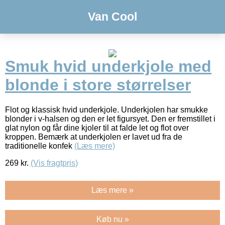
Van Cool
Smuk hvid underkjole med
blonde i store størrelser
Flot og klassisk hvid underkjole. Underkjolen har smukke
blonder i v-halsen og den er let figursyet. Den er fremstillet i
glat nylon og får dine kjoler til at falde let og flot over
kroppen. Bemærk at underkjolen er lavet ud fra de
traditionelle konfek
(Læs mere)
269
kr.
(Vis fragtpris)
Læs mere »
Køb nu »