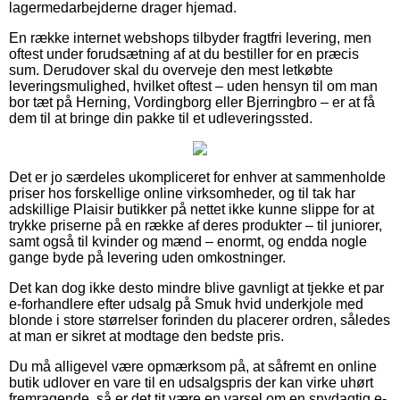
lagermedarbejderne drager hjemad.
En række internet webshops tilbyder fragtfri levering, men
oftest under forudsætning af at du bestiller for en præcis
sum. Derudover skal du overveje den mest letkøbte
leveringsmulighed, hvilket oftest – uden hensyn til om man
bor tæt på Herning, Vordingborg eller Bjerringbro – er at få
dem til at bringe din pakke til et udleveringssted.
Det er jo særdeles ukompliceret for enhver at sammenholde
priser hos forskellige online virksomheder, og til tak har
adskillige Plaisir butikker på nettet ikke kunne slippe for at
trykke priserne på en række af deres produkter – til juniorer,
samt også til kvinder og mænd – enormt, og endda nogle
gange byde på levering uden omkostninger.
Det kan dog ikke desto mindre blive gavnligt at tjekke et par
e-forhandlere efter udsalg på Smuk hvid underkjole med
blonde i store størrelser forinden du placerer ordren, således
at man er sikret at modtage den bedste pris.
Du må alligevel være opmærksom på, at såfremt en online
butik udlover en vare til en udsalgspris der kan virke uhørt
fremragende, så er det tit være en varsel om en snydagtig e-