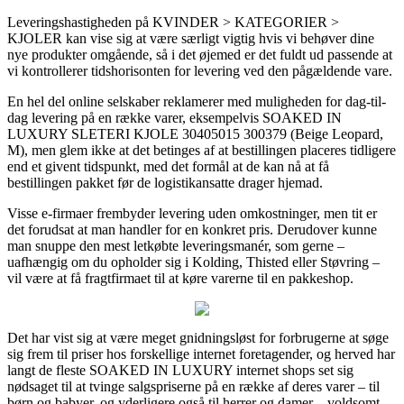
Leveringshastigheden på KVINDER > KATEGORIER >
KJOLER kan vise sig at være særligt vigtig hvis vi behøver dine
nye produkter omgående, så i det øjemed er det fuldt ud passende at
vi kontrollerer tidshorisonten for levering ved den pågældende vare.
En hel del online selskaber reklamerer med muligheden for dag-til-
dag levering på en række varer, eksempelvis SOAKED IN
LUXURY SLETERI KJOLE 30405015 300379 (Beige Leopard,
M), men glem ikke at det betinges af at bestillingen placeres tidligere
end et givent tidspunkt, med det formål at de kan nå at få
bestillingen pakket før de logistikansatte drager hjemad.
Visse e-firmaer frembyder levering uden omkostninger, men tit er
det forudsat at man handler for en konkret pris. Derudover kunne
man snuppe den mest letkøbte leveringsmanér, som gerne –
uafhængig om du opholder sig i Kolding, Thisted eller Støvring –
vil være at få fragtfirmaet til at køre varerne til en pakkeshop.
Det har vist sig at være meget gnidningsløst for forbrugerne at søge
sig frem til priser hos forskellige internet foretagender, og herved har
langt de fleste SOAKED IN LUXURY internet shops set sig
nødsaget til at tvinge salgspriserne på en række af deres varer – til
børn og babyer, og yderligere også til herrer og damer – voldsomt,