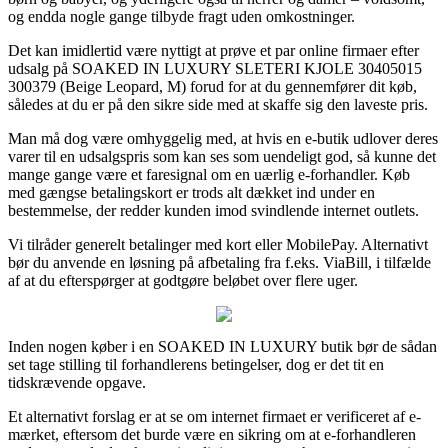
og endda nogle gange tilbyde fragt uden omkostninger.
Det kan imidlertid være nyttigt at prøve et par online firmaer efter
udsalg på SOAKED IN LUXURY SLETERI KJOLE 30405015
300379 (Beige Leopard, M) forud for at du gennemfører dit køb,
således at du er på den sikre side med at skaffe sig den laveste pris.
Man må dog være omhyggelig med, at hvis en e-butik udlover deres
varer til en udsalgspris som kan ses som uendeligt god, så kunne det
mange gange være et faresignal om en uærlig e-forhandler. Køb
med gængse betalingskort er trods alt dækket ind under en
bestemmelse, der redder kunden imod svindlende internet outlets.
Vi tilråder generelt betalinger med kort eller MobilePay. Alternativt
bør du anvende en løsning på afbetaling fra f.eks. ViaBill, i tilfælde
af at du efterspørger at godtgøre beløbet over flere uger.
Inden nogen køber i en SOAKED IN LUXURY butik bør de sådan
set tage stilling til forhandlerens betingelser, dog er det tit en
tidskrævende opgave.
Et alternativt forslag er at se om internet firmaet er verificeret af e-
mærket, eftersom det burde være en sikring om at e-forhandleren