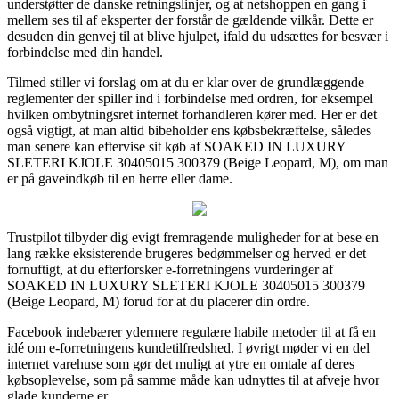
understøtter de danske retningslinjer, og at netshoppen en gang i
mellem ses til af eksperter der forstår de gældende vilkår. Dette er
desuden din genvej til at blive hjulpet, ifald du udsættes for besvær i
forbindelse med din handel.
Tilmed stiller vi forslag om at du er klar over de grundlæggende
reglementer der spiller ind i forbindelse med ordren, for eksempel
hvilken ombytningsret internet forhandleren kører med. Her er det
også vigtigt, at man altid bibeholder ens købsbekræftelse, således
man senere kan eftervise sit køb af SOAKED IN LUXURY
SLETERI KJOLE 30405015 300379 (Beige Leopard, M), om man
er på gaveindkøb til en herre eller dame.
Trustpilot tilbyder dig evigt fremragende muligheder for at bese en
lang række eksisterende brugeres bedømmelser og herved er det
fornuftigt, at du efterforsker e-forretningens vurderinger af
SOAKED IN LUXURY SLETERI KJOLE 30405015 300379
(Beige Leopard, M) forud for at du placerer din ordre.
Facebook indebærer ydermere regulære habile metoder til at få en
idé om e-forretningens kundetilfredshed. I øvrigt møder vi en del
internet varehuse som gør det muligt at ytre en omtale af deres
købsoplevelse, som på samme måde kan udnyttes til at afveje hvor
glade kunderne er.