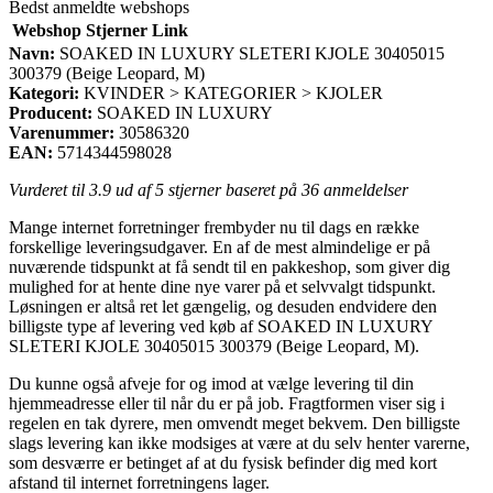
Bedst anmeldte webshops
Webshop
Stjerner
Link
Navn:
SOAKED IN LUXURY SLETERI KJOLE 30405015
300379 (Beige Leopard, M)
Kategori:
KVINDER > KATEGORIER > KJOLER
Producent:
SOAKED IN LUXURY
Varenummer:
30586320
EAN:
5714344598028
Vurderet til
3.9
ud af 5 stjerner baseret på
36
anmeldelser
Mange internet forretninger frembyder nu til dags en række
forskellige leveringsudgaver. En af de mest almindelige er på
nuværende tidspunkt at få sendt til en pakkeshop, som giver dig
mulighed for at hente dine nye varer på et selvvalgt tidspunkt.
Løsningen er altså ret let gængelig, og desuden endvidere den
billigste type af levering ved køb af SOAKED IN LUXURY
SLETERI KJOLE 30405015 300379 (Beige Leopard, M).
Du kunne også afveje for og imod at vælge levering til din
hjemmeadresse eller til når du er på job. Fragtformen viser sig i
regelen en tak dyrere, men omvendt meget bekvem. Den billigste
slags levering kan ikke modsiges at være at du selv henter varerne,
som desværre er betinget af at du fysisk befinder dig med kort
afstand til internet forretningens lager.