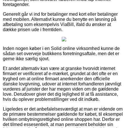
foretagender.
Generelt går vi ind for betalinger med kort eller betalinger
med mobilen. Alternativt kunne du benytte en løsning på
afbetaling som eksempelvis ViaBill, ifald du ønsker at
dække prisen ude i fremtiden.
Inden nogen køber i en Solid online virksomhed kunne de
sådan set overveje butikkens forretningsaftale, men det er
gerne ikke særlig sjovt.
Et andet alternativ kan være at granske hvorvidt internet
firmaet er verificeret af e-mærket, grundet at det ofte er en
tryghed om at online firmaet anerkender den officielle
danske lovgivning, udover at internet forhandleren jævnligt
vurderes af jurister der har megen viden om de gældende
love. Derudover giver det dig lejlighed til at få assistance,
hvis du oplever problemstillinger ved dit indkøb.
Ligeledes er det anbefalelsesværdigt at man er vidende om
de primære bestemmelser gældende for købet, til eksempel
hvilken ombytningsrettighed online shoppen har. Derfor er
det tilmed essesentielt, at man permanent beholder sin