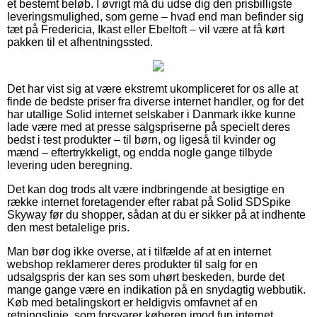
et bestemt beløb. I øvrigt må du udse dig den prisbilligste
leveringsmulighed, som gerne – hvad end man befinder sig
tæt på Fredericia, Ikast eller Ebeltoft – vil være at få kørt
pakken til et afhentningssted.
Det har vist sig at være ekstremt ukompliceret for os alle at
finde de bedste priser fra diverse internet handler, og for det
har utallige Solid internet selskaber i Danmark ikke kunne
lade være med at presse salgspriserne på specielt deres
bedst i test produkter – til børn, og ligeså til kvinder og
mænd – eftertrykkeligt, og endda nogle gange tilbyde
levering uden beregning.
Det kan dog trods alt være indbringende at besigtige en
række internet foretagender efter rabat på Solid SDSpike
Skyway før du shopper, sådan at du er sikker på at indhente
den mest betalelige pris.
Man bør dog ikke overse, at i tilfælde af at en internet
webshop reklamerer deres produkter til salg for en
udsalgspris der kan ses som uhørt beskeden, burde det
mange gange være en indikation på en snydagtig webbutik.
Køb med betalingskort er heldigvis omfavnet af en
retningslinje, som forsvarer køberen imod fup internet