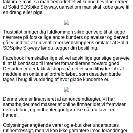
faktura e-mail, så man fremadrettet vil kunne bevidne ordren
af Solid SDSpike Skyway, uanset om man skal købe gave til
en dreng eller pige.
Trustpilot bringer dig fuldkommen sikre genveje til at kigge
nærmere på forskellige andre kunders oplevelser og derved
går vi ind for, at du verificerer webshoppens omtaler af Solid
SDSpike Skyway før du lægger din bestilling.
Facebook fremskaffer lige så vel adskillige gunstige genveje
til at få kendskab til internet forhandlerens troværdighed.
Desuden er der faktisk shops på nettet som tilbyder folk at
meddele en omtale af ordreforløbet, som desuden burde
tages i brug til vurdering af hvor glade kunderne er.
Denne side er finansieret af annonceindtægter. Vi har
samarbejder med masser af online firmaer idet vi fremviser
deres tilbud, og indhenter godtgørelse når du laver en
handel.
Oplysninger angående varer og e-butikker understøttes
rutinemæssigt, men vi kan ikke garantere imod forandringer