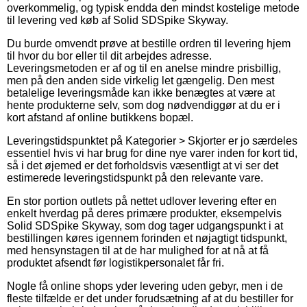
overkommelig, og typisk endda den mindst kostelige metode
til levering ved køb af Solid SDSpike Skyway.
Du burde omvendt prøve at bestille ordren til levering hjem
til hvor du bor eller til dit arbejdes adresse.
Leveringsmetoden er af og til en anelse mindre prisbillig,
men på den anden side virkelig let gængelig. Den mest
betalelige leveringsmåde kan ikke benægtes at være at
hente produkterne selv, som dog nødvendiggør at du er i
kort afstand af online butikkens bopæl.
Leveringstidspunktet på Kategorier > Skjorter er jo særdeles
essentiel hvis vi har brug for dine nye varer inden for kort tid,
så i det øjemed er det forholdsvis væsentligt at vi ser det
estimerede leveringstidspunkt på den relevante vare.
En stor portion outlets på nettet udlover levering efter en
enkelt hverdag på deres primære produkter, eksempelvis
Solid SDSpike Skyway, som dog tager udgangspunkt i at
bestillingen køres igennem forinden et nøjagtigt tidspunkt,
med hensynstagen til at de har mulighed for at nå at få
produktet afsendt før logistikpersonalet får fri.
Nogle få online shops yder levering uden gebyr, men i de
fleste tilfælde er det under forudsætning af at du bestiller for