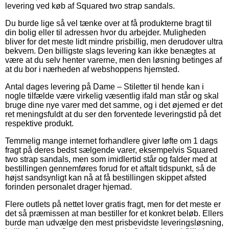
levering ved køb af Squared two strap sandals.
Du burde lige så vel tænke over at få produkterne bragt til
din bolig eller til adressen hvor du arbejder. Muligheden
bliver for det meste lidt mindre prisbillig, men derudover ultra
bekvem. Den billigste slags levering kan ikke benægtes at
være at du selv henter varerne, men den løsning betinges af
at du bor i nærheden af webshoppens hjemsted.
Antal dages levering på Dame – Stiletter til hende kan i
nogle tilfælde være virkelig væsentlig ifald man står og skal
bruge dine nye varer med det samme, og i det øjemed er det
ret meningsfuldt at du ser den forventede leveringstid på det
respektive produkt.
Temmelig mange internet forhandlere giver løfte om 1 dags
fragt på deres bedst sælgende varer, eksempelvis Squared
two strap sandals, men som imidlertid står og falder med at
bestillingen gennemføres forud for et aftalt tidspunkt, så de
højst sandsynligt kan nå at få bestillingen skippet afsted
forinden personalet drager hjemad.
Flere outlets på nettet lover gratis fragt, men for det meste er
det så præmissen at man bestiller for et konkret beløb. Ellers
burde man udvælge den mest prisbevidste leveringsløsning,