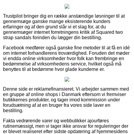
Trustpilot bringer dig en række anstændige løsninger til at
gennemsøge ganske mange eksisterende kunders
erfaringer og af den grund slår vi et slag for, at du
gennemsøger internet forretningens kritik af Squared two
strap sandals forinden du lægger din bestilling.
Facebook medfører også ganske fine metoder til at få en idé
om internet forhandlerens troværdighed. Foruden det møder
vi endda online virksomheder hvor folk kan frembringe en
bedømmelse af virksomhedens service, hvilket også må
benyttes til at bedømme hvor glade kunderne er.
Denne side er reklamefinansieret. Vi arbejder sammen med
en gruppe af online shops i Danmark eftersom vi fremviser
butikkernes produkter, og tager imod kommission under
forudsætning af at en bruger fra vores side laver en
bestilling.
Fakta vedrørende varer og webbutikker ajourføres
rutinemæssigt, men vi tager ikke ansvar for reguleringer der
er blevet realiseret efter sidste opdatering af hjemmesidens