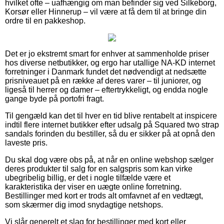
hvilket ofte – uafhængig om man befinder sig ved Silkeborg,
Korsør eller Hinnerup – vil være at få dem til at bringe din
ordre til en pakkeshop.
Det er jo ekstremt smart for enhver at sammenholde priser
hos diverse netbutikker, og ergo har utallige NA-KD internet
forretninger i Danmark fundet det nødvendigt at nedsætte
prisniveauet på en række af deres varer – til juniorer, og
ligeså til herrer og damer – eftertrykkeligt, og endda nogle
gange byde på portofri fragt.
Til gengæld kan det til hver en tid blive rentabelt at inspicere
indtil flere internet butikker efter udsalg på Squared two strap
sandals forinden du bestiller, så du er sikker på at opnå den
laveste pris.
Du skal dog være obs på, at når en online webshop sælger
deres produkter til salg for en salgspris som kan virke
ubegribelig billig, er det i nogle tilfælde være et
karakteristika der viser en uægte online forretning.
Bestillinger med kort er trods alt omfavnet af en vedtægt,
som skærmer dig imod snydagtige netshops.
Vi slår generelt et slag for bestillinger med kort eller