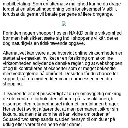
mobilbetaling. Som en alternativ mulighed kunne du drage
fordel af en afbetalingsordning som for eksempel ViaBill,
forudsat du gerne vil betale pengene af flere omgange.
Forinden nogen shopper hos en NA-KD online virksomhed
bør man helt sikkert sætte sig ind i shoppens vilkår, det er
dog naturligvis en tidskrævende opgave.
Alternativet kan være at se hvorvidt online virksomheden er
støttet af e-mærket, hvilket er en forsikring om at online
virksomheden adlyder de danske regler, og at webshoppen
af og til kontrolleres af eksperter som er meget bekendte
med vedtægterne på området. Desuden får du chance for
support, når du møder dilemmaer i processen med din
shopping.
Tilsvarende er det prisværdigt at du er omhyggelig omkring
de elementære forhold der influerer på transaktionen, til
eksempel den returneringsret internet forretningen bruger.
Her er det i øvrigt afgørende, at man permanent sikrer sin
faktura, så man når som helst kan vidne om ordren af
Squared two strap sandals, uden hensyn til om du er på
udkig efter varer til en herre eller dame.