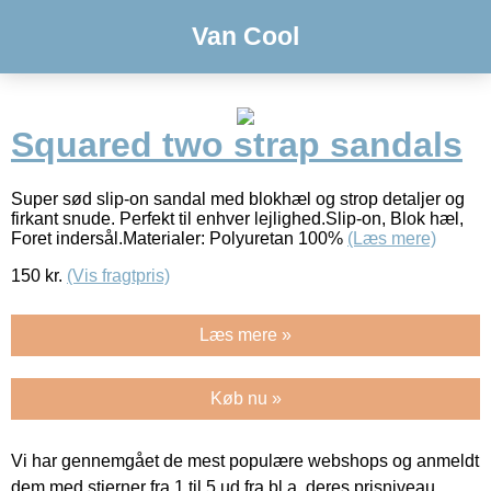
Van Cool
Squared two strap sandals
Super sød slip-on sandal med blokhæl og strop detaljer og
firkant snude. Perfekt til enhver lejlighed.Slip-on, Blok hæl,
Foret indersål.Materialer: Polyuretan 100%
(Læs mere)
150
kr.
(Vis fragtpris)
Læs mere »
Køb nu »
Vi har gennemgået de mest populære webshops og anmeldt
dem med stjerner fra 1 til 5 ud fra bl.a. deres prisniveau,