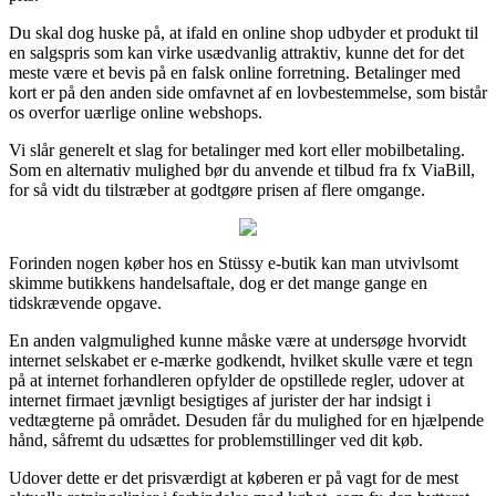
Du skal dog huske på, at ifald en online shop udbyder et produkt til
en salgspris som kan virke usædvanlig attraktiv, kunne det for det
meste være et bevis på en falsk online forretning. Betalinger med
kort er på den anden side omfavnet af en lovbestemmelse, som bistår
os overfor uærlige online webshops.
Vi slår generelt et slag for betalinger med kort eller mobilbetaling.
Som en alternativ mulighed bør du anvende et tilbud fra fx ViaBill,
for så vidt du tilstræber at godtgøre prisen af flere omgange.
Forinden nogen køber hos en Stüssy e-butik kan man utvivlsomt
skimme butikkens handelsaftale, dog er det mange gange en
tidskrævende opgave.
En anden valgmulighed kunne måske være at undersøge hvorvidt
internet selskabet er e-mærke godkendt, hvilket skulle være et tegn
på at internet forhandleren opfylder de opstillede regler, udover at
internet firmaet jævnligt besigtiges af jurister der har indsigt i
vedtægterne på området. Desuden får du mulighed for en hjælpende
hånd, såfremt du udsættes for problemstillinger ved dit køb.
Udover dette er det prisværdigt at køberen er på vagt for de mest