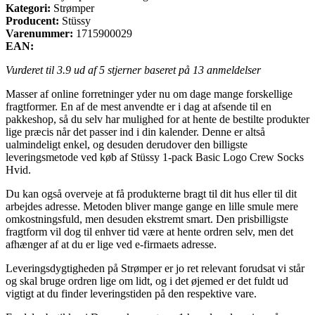
Kategori:
Strømper
Producent:
Stüssy
Varenummer:
1715900029
EAN:
Vurderet til
3.9
ud af 5 stjerner baseret på
13
anmeldelser
Masser af online forretninger yder nu om dage mange forskellige
fragtformer. En af de mest anvendte er i dag at afsende til en
pakkeshop, så du selv har mulighed for at hente de bestilte produkter
lige præcis når det passer ind i din kalender. Denne er altså
ualmindeligt enkel, og desuden derudover den billigste
leveringsmetode ved køb af Stüssy 1-pack Basic Logo Crew Socks
Hvid.
Du kan også overveje at få produkterne bragt til dit hus eller til dit
arbejdes adresse. Metoden bliver mange gange en lille smule mere
omkostningsfuld, men desuden ekstremt smart. Den prisbilligste
fragtform vil dog til enhver tid være at hente ordren selv, men det
afhænger af at du er lige ved e-firmaets adresse.
Leveringsdygtigheden på Strømper er jo ret relevant forudsat vi står
og skal bruge ordren lige om lidt, og i det øjemed er det fuldt ud
vigtigt at du finder leveringstiden på den respektive vare.