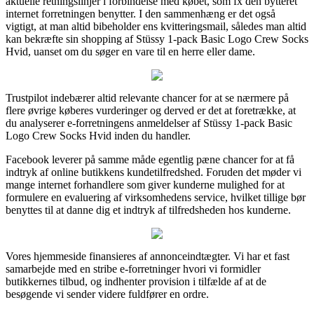
aktuelle retningslinjer i forbindelse med købet, som fx den bytteret
internet forretningen benytter. I den sammenhæng er det også
vigtigt, at man altid bibeholder ens kvitteringsmail, således man altid
kan bekræfte sin shopping af Stüssy 1-pack Basic Logo Crew Socks
Hvid, uanset om du søger en vare til en herre eller dame.
Trustpilot indebærer altid relevante chancer for at se nærmere på
flere øvrige køberes vurderinger og derved er det at foretrække, at
du analyserer e-forretningens anmeldelser af Stüssy 1-pack Basic
Logo Crew Socks Hvid inden du handler.
Facebook leverer på samme måde egentlig pæne chancer for at få
indtryk af online butikkens kundetilfredshed. Foruden det møder vi
mange internet forhandlere som giver kunderne mulighed for at
formulere en evaluering af virksomhedens service, hvilket tillige bør
benyttes til at danne dig et indtryk af tilfredsheden hos kunderne.
Vores hjemmeside finansieres af annonceindtægter. Vi har et fast
samarbejde med en stribe e-forretninger hvori vi formidler
butikkernes tilbud, og indhenter provision i tilfælde af at de
besøgende vi sender videre fuldfører en ordre.