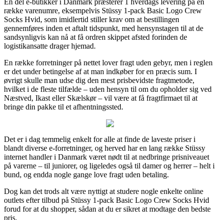
En del e-butikker i Danmark præsterer 1 hverdags levering på en
række varenumre, eksempelvis Stüssy 1-pack Basic Logo Crew
Socks Hvid, som imidlertid stiller krav om at bestillingen
gennemføres inden et aftalt tidspunkt, med hensynstagen til at de
sandsynligvis kan nå at få ordren skippet afsted forinden de
logistikansatte drager hjemad.
En række forretninger på nettet lover fragt uden gebyr, men i reglen
er det under betingelse af at man indkøber for en præcis sum. I
øvrigt skulle man udse dig den mest prisbevidste fragtmetode,
hvilket i de fleste tilfælde – uden hensyn til om du opholder sig ved
Næstved, Ikast eller Skælskør – vil være at få fragtfirmaet til at
bringe din pakke til et afhentningssted.
Det er i dag temmelig enkelt for alle at finde de laveste priser i
blandt diverse e-forretninger, og herved har en lang række Stüssy
internet handler i Danmark været nødt til at nedbringe prisniveauet
på varerne – til juniorer, og ligeledes også til damer og herrer – helt i
bund, og endda nogle gange love fragt uden betaling.
Dog kan det trods alt være nyttigt at studere nogle enkelte online
outlets efter tilbud på Stüssy 1-pack Basic Logo Crew Socks Hvid
forud for at du shopper, sådan at du er sikret at modtage den bedste
pris.