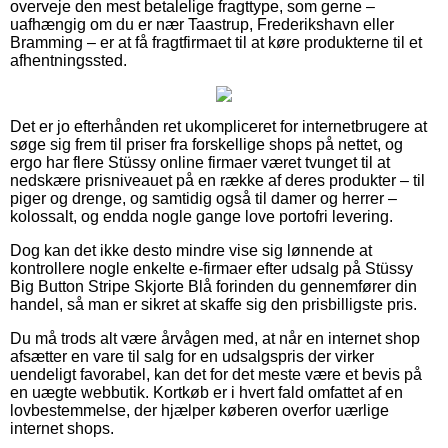
overveje den mest betalelige fragttype, som gerne –
uafhængig om du er nær Taastrup, Frederikshavn eller
Bramming – er at få fragtfirmaet til at køre produkterne til et
afhentningssted.
Det er jo efterhånden ret ukompliceret for internetbrugere at
søge sig frem til priser fra forskellige shops på nettet, og
ergo har flere Stüssy online firmaer været tvunget til at
nedskære prisniveauet på en række af deres produkter – til
piger og drenge, og samtidig også til damer og herrer –
kolossalt, og endda nogle gange love portofri levering.
Dog kan det ikke desto mindre vise sig lønnende at
kontrollere nogle enkelte e-firmaer efter udsalg på Stüssy
Big Button Stripe Skjorte Blå forinden du gennemfører din
handel, så man er sikret at skaffe sig den prisbilligste pris.
Du må trods alt være årvågen med, at når en internet shop
afsætter en vare til salg for en udsalgspris der virker
uendeligt favorabel, kan det for det meste være et bevis på
en uægte webbutik. Kortkøb er i hvert fald omfattet af en
lovbestemmelse, der hjælper køberen overfor uærlige
internet shops.