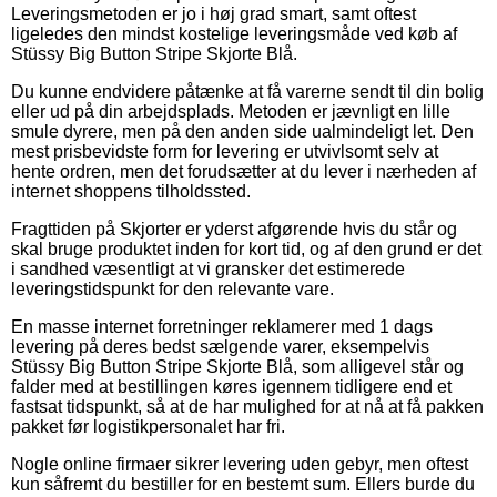
Leveringsmetoden er jo i høj grad smart, samt oftest
ligeledes den mindst kostelige leveringsmåde ved køb af
Stüssy Big Button Stripe Skjorte Blå.
Du kunne endvidere påtænke at få varerne sendt til din bolig
eller ud på din arbejdsplads. Metoden er jævnligt en lille
smule dyrere, men på den anden side ualmindeligt let. Den
mest prisbevidste form for levering er utvivlsomt selv at
hente ordren, men det forudsætter at du lever i nærheden af
internet shoppens tilholdssted.
Fragttiden på Skjorter er yderst afgørende hvis du står og
skal bruge produktet inden for kort tid, og af den grund er det
i sandhed væsentligt at vi gransker det estimerede
leveringstidspunkt for den relevante vare.
En masse internet forretninger reklamerer med 1 dags
levering på deres bedst sælgende varer, eksempelvis
Stüssy Big Button Stripe Skjorte Blå, som alligevel står og
falder med at bestillingen køres igennem tidligere end et
fastsat tidspunkt, så at de har mulighed for at nå at få pakken
pakket før logistikpersonalet har fri.
Nogle online firmaer sikrer levering uden gebyr, men oftest
kun såfremt du bestiller for en bestemt sum. Ellers burde du