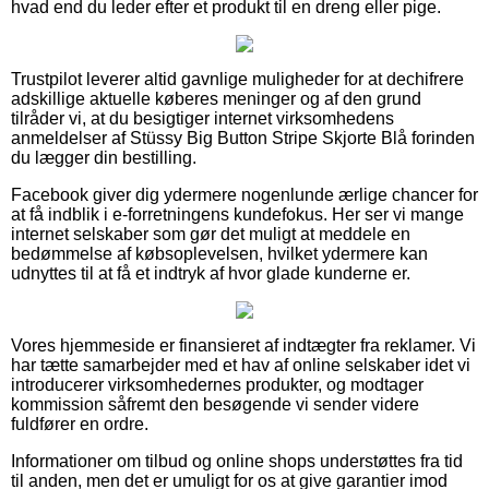
hvad end du leder efter et produkt til en dreng eller pige.
Trustpilot leverer altid gavnlige muligheder for at dechifrere
adskillige aktuelle køberes meninger og af den grund
tilråder vi, at du besigtiger internet virksomhedens
anmeldelser af Stüssy Big Button Stripe Skjorte Blå forinden
du lægger din bestilling.
Facebook giver dig ydermere nogenlunde ærlige chancer for
at få indblik i e-forretningens kundefokus. Her ser vi mange
internet selskaber som gør det muligt at meddele en
bedømmelse af købsoplevelsen, hvilket ydermere kan
udnyttes til at få et indtryk af hvor glade kunderne er.
Vores hjemmeside er finansieret af indtægter fra reklamer. Vi
har tætte samarbejder med et hav af online selskaber idet vi
introducerer virksomhedernes produkter, og modtager
kommission såfremt den besøgende vi sender videre
fuldfører en ordre.
Informationer om tilbud og online shops understøttes fra tid
til anden, men det er umuligt for os at give garantier imod