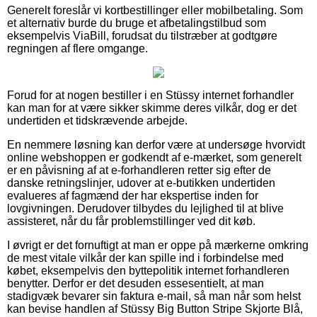
Generelt foreslår vi kortbestillinger eller mobilbetaling. Som
et alternativ burde du bruge et afbetalingstilbud som
eksempelvis ViaBill, forudsat du tilstræber at godtgøre
regningen af flere omgange.
Forud for at nogen bestiller i en Stüssy internet forhandler
kan man for at være sikker skimme deres vilkår, dog er det
undertiden et tidskrævende arbejde.
En nemmere løsning kan derfor være at undersøge hvorvidt
online webshoppen er godkendt af e-mærket, som generelt
er en påvisning af at e-forhandleren retter sig efter de
danske retningslinjer, udover at e-butikken undertiden
evalueres af fagmænd der har ekspertise inden for
lovgivningen. Derudover tilbydes du lejlighed til at blive
assisteret, når du får problemstillinger ved dit køb.
I øvrigt er det fornuftigt at man er oppe på mærkerne omkring
de mest vitale vilkår der kan spille ind i forbindelse med
købet, eksempelvis den byttepolitik internet forhandleren
benytter. Derfor er det desuden essesentielt, at man
stadigvæk bevarer sin faktura e-mail, så man når som helst
kan bevise handlen af Stüssy Big Button Stripe Skjorte Blå,