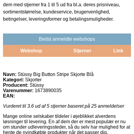
dem med stjerner fra 1 til 5 ud fra bl.a. deres prisniveau,
sortimentstørrelse, kundeservice, brugervenlighed,
betingelser, leveringsformer og betalingsmuligheder.
Bedst anmeldte webshops
Webshop
Stjerner
Link
Navn:
Stüssy Big Button Stripe Skjorte Blå
Kategori:
Skjorter
Producent:
Stüssy
Varenummer:
1673890035
EAN:
Vurderet til
3.6
ud af 5 stjerner baseret på
25
anmeldelser
Mange online selskaber tildeler i øjeblikket alverdens
løsninger til levering. En af dem der er mest populær er nu
om stunder udleveringssteder, så du selv har mulighed for at
hente de nyindkøbte produkter når det passer dig.