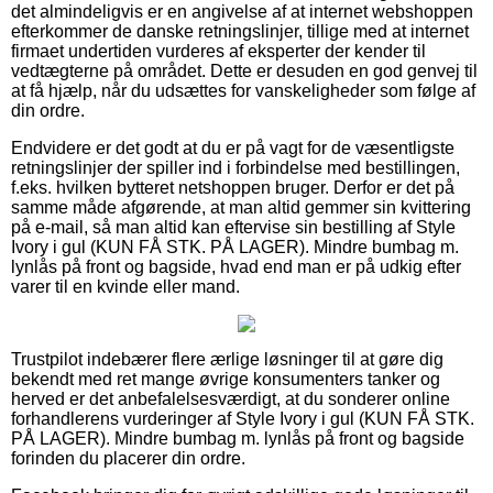
det almindeligvis er en angivelse af at internet webshoppen
efterkommer de danske retningslinjer, tillige med at internet
firmaet undertiden vurderes af eksperter der kender til
vedtægterne på området. Dette er desuden en god genvej til
at få hjælp, når du udsættes for vanskeligheder som følge af
din ordre.
Endvidere er det godt at du er på vagt for de væsentligste
retningslinjer der spiller ind i forbindelse med bestillingen,
f.eks. hvilken bytteret netshoppen bruger. Derfor er det på
samme måde afgørende, at man altid gemmer sin kvittering
på e-mail, så man altid kan eftervise sin bestilling af Style
Ivory i gul (KUN FÅ STK. PÅ LAGER). Mindre bumbag m.
lynlås på front og bagside, hvad end man er på udkig efter
varer til en kvinde eller mand.
Trustpilot indebærer flere ærlige løsninger til at gøre dig
bekendt med ret mange øvrige konsumenters tanker og
herved er det anbefalelsesværdigt, at du sonderer online
forhandlerens vurderinger af Style Ivory i gul (KUN FÅ STK.
PÅ LAGER). Mindre bumbag m. lynlås på front og bagside
forinden du placerer din ordre.