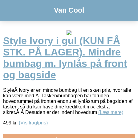
Van Cool
Style Ivory i gul (KUN FÅ
STK. PÅ LAGER). Mindre
bumbag m. lynlås på front
og bagside
StyleÂ Ivory er en mindre bumbag til en skøn pris, hvor alle
kan være med.Â Tasken/bumbag’en har foruden
hovedrummet på fronten endnu et lynlåsrum på bagsiden af
tasken, så du kan have dine kreditkort m.v. ekstra
sikret.Â Â Desuden er der indeni hovedrum
(Læs mere)
499
kr.
(Vis fragtpris)