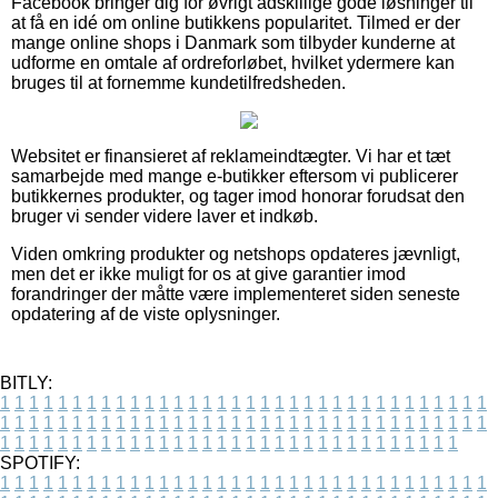
Facebook bringer dig for øvrigt adskillige gode løsninger til
at få en idé om online butikkens popularitet. Tilmed er der
mange online shops i Danmark som tilbyder kunderne at
udforme en omtale af ordreforløbet, hvilket ydermere kan
bruges til at fornemme kundetilfredsheden.
Websitet er finansieret af reklameindtægter. Vi har et tæt
samarbejde med mange e-butikker eftersom vi publicerer
butikkernes produkter, og tager imod honorar forudsat den
bruger vi sender videre laver et indkøb.
Viden omkring produkter og netshops opdateres jævnligt,
men det er ikke muligt for os at give garantier imod
forandringer der måtte være implementeret siden seneste
opdatering af de viste oplysninger.
BITLY:
1
1
1
1
1
1
1
1
1
1
1
1
1
1
1
1
1
1
1
1
1
1
1
1
1
1
1
1
1
1
1
1
1
1
1
1
1
1
1
1
1
1
1
1
1
1
1
1
1
1
1
1
1
1
1
1
1
1
1
1
1
1
1
1
1
1
1
1
1
1
1
1
1
1
1
1
1
1
1
1
1
1
1
1
1
1
1
1
1
1
1
1
1
1
1
1
1
1
1
1
SPOTIFY:
1
1
1
1
1
1
1
1
1
1
1
1
1
1
1
1
1
1
1
1
1
1
1
1
1
1
1
1
1
1
1
1
1
1