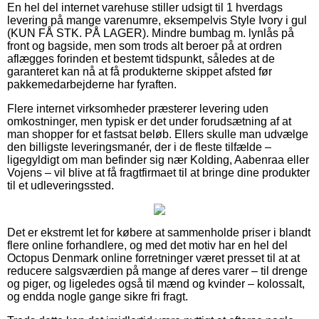
En hel del internet varehuse stiller udsigt til 1 hverdags
levering på mange varenumre, eksempelvis Style Ivory i gul
(KUN FÅ STK. PÅ LAGER). Mindre bumbag m. lynlås på
front og bagside, men som trods alt beroer på at ordren
aflægges forinden et bestemt tidspunkt, således at de
garanteret kan nå at få produkterne skippet afsted før
pakkemedarbejderne har fyraften.
Flere internet virksomheder præsterer levering uden
omkostninger, men typisk er det under forudsætning af at
man shopper for et fastsat beløb. Ellers skulle man udvælge
den billigste leveringsmanér, der i de fleste tilfælde –
ligegyldigt om man befinder sig nær Kolding, Aabenraa eller
Vojens – vil blive at få fragtfirmaet til at bringe dine produkter
til et udleveringssted.
Det er ekstremt let for købere at sammenholde priser i blandt
flere online forhandlere, og med det motiv har en hel del
Octopus Denmark online forretninger været presset til at at
reducere salgsværdien på mange af deres varer – til drenge
og piger, og ligeledes også til mænd og kvinder – kolossalt,
og endda nogle gange sikre fri fragt.